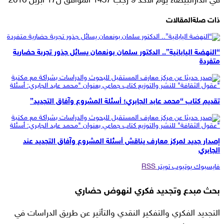
في الدارالبيضاء يوم الاحد 9 رجب 1437 الموافق ل17 أبريل 2016
ذات صلة
المقالات
“النهضة اليابانية”.. الدكتور سلمان بونعمان يسائل جذور تجربة حضارية
متفردة
تقديم كتاب “محمد عابد الجابري؛ أسئلة المشروع وآفاق التجديد”
إصدار جديد لمركز معارف يناقش أسئلة المشروع وآفاق التجديد عند
الجابري
فايسبوك
يوتيوب
تويتر
RSS
بحث مبدع وتجديد فكري لنهوض حضاري
التجديد الفكري والتفكير النقدي والتأثير عن طريق الدراسات في