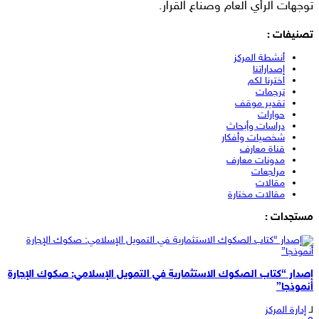
توجهات الرأي العام وصناع القرار.
تصنيفات :
أنشطة المركز
إصداراتنا
اخترنا لكم
ترجمات
تقدير موقف
حوارات
دراسات وأبحاث
شخصيات وأفكار
قناة معارف
مدونات معارف
مراجعات
مقالات
مقالات مختارة
مستجدات :
إصدار “كتاب الصكوك الاستثمارية في التمويل الإسلامي: صكوك الإجارة
أنموذجا”
لـ
إدارة المركز