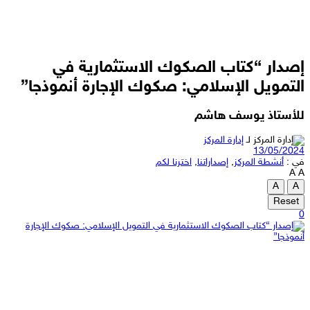
إصدار “كتاب الصكوك الاستثمارية في
التمويل الإسلامي: صكوك الإجارة أنموذجا”
للأستاذ يوسف هاشم
لـ
إدارة المركز
13/05/2024
في :
أنشطة المركز
,
إصداراتنا
,
اخترنا لكم
A
A
A
A
Reset
0