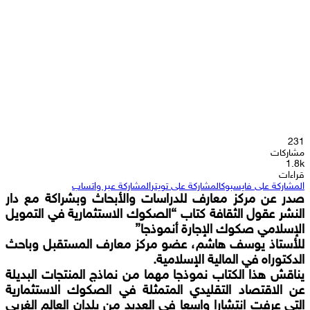
231
مشاركات
1.8k
قراءات
المشاركة على فايسبوك
المشاركة على تويتر
المشاركة عبر واتساب
صدر عن مركز معارف للدراسات والأبحاث وبشراكة مع دار
النشر عقول الثقافة كتاب “الصكوك الاستثمارية في التمويل
الإسلامي صكوك الإجارة أنموذجا”
للأستاذ يوسف هاشم، عضو مركز معارف المستقبل وباحث
الدكتوراه في المالية الإسلامية.
يناقش هذا الكتاب نموذجا مهما من نماذج المنتجات البديلة
عن الاقتصاد التقليدي المتمثلة في الصكوك الاستثمارية
التي عرفت انتشارا واسعا في العديد من بلدان العالم الغربي