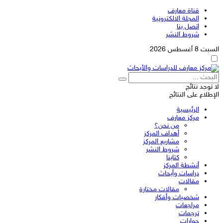
قناة معارف
المجلة الالكترونية
اتصل بنا
شروط النشر
السبت 8 أغسطس 2026
لا توجد نتائج
الإطلاع على النتائج
الرئيسية
مركز معارف
من نحن؟
أهداف المركز
مشاريع المركز
شروط النشر
كتابنا
أنشطة المركز
دراسات وأبحاث
مقالات
مقالات مختارة
شخصيات وأفكار
مراجعات
ترجمات
حوارات