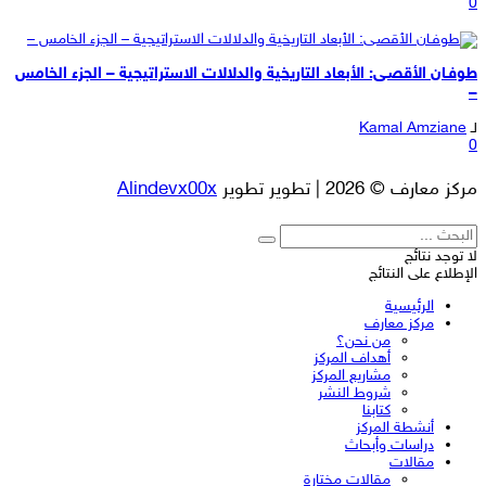
0
طوفـان الأقصـى: الأبعاد التاريخية والدلالات الاستراتيجية – الجزء الخامس
–
لـ
Kamal Amziane
0
مركز معارف © 2026 | تطوير تطوير
Alindevx00x
لا توجد نتائج
الإطلاع على النتائج
الرئيسية
مركز معارف
من نحن؟
أهداف المركز
مشاريع المركز
شروط النشر
كتابنا
أنشطة المركز
دراسات وأبحاث
مقالات
مقالات مختارة