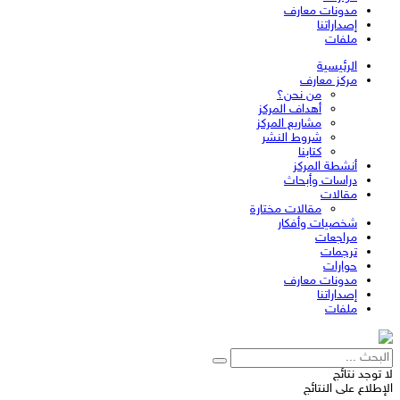
مدونات معارف
إصداراتنا
ملفات
الرئيسية
مركز معارف
من نحن؟
أهداف المركز
مشاريع المركز
شروط النشر
كتابنا
أنشطة المركز
دراسات وأبحاث
مقالات
مقالات مختارة
شخصيات وأفكار
مراجعات
ترجمات
حوارات
مدونات معارف
إصداراتنا
ملفات
لا توجد نتائج
الإطلاع على النتائج