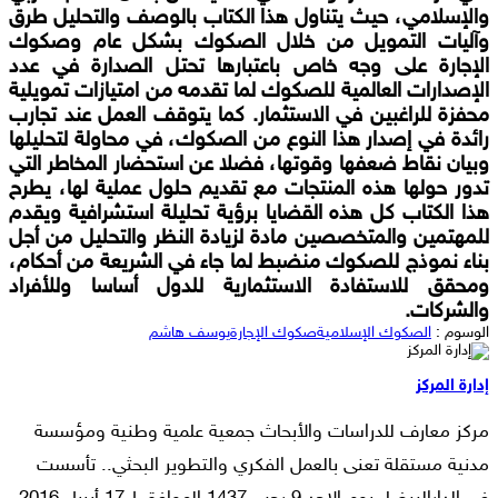
والإسلامي، حيث يتناول هذا الكتاب بالوصف والتحليل طرق
وآليات التمويل من خلال الصكوك بشكل عام وصكوك
الإجارة على وجه خاص باعتبارها تحتل الصدارة في عدد
الإصدارات العالمية للصكوك لما تقدمه من امتيازات تمويلية
محفزة للراغبين في الاستثمار. كما يتوقف العمل عند تجارب
رائدة في إصدار هذا النوع من الصكوك، في محاولة لتحليلها
وبيان نقاط ضعفها وقوتها، فضلا عن استحضار المخاطر التي
تدور حولها هذه المنتجات مع تقديم حلول عملية لها، يطرح
هذا الكتاب كل هذه القضايا برؤية تحليلة استشرافية ويقدم
للمهتمين والمتخصصين مادة لزيادة النظر والتحليل من أجل
بناء نموذج للصكوك منضبط لما جاء في الشريعة من أحكام،
ومحقق للاستفادة الاستثمارية للدول أساسا وللأفراد
والشركات.
الوسوم :
الصكوك الإسلامية
صكوك الإجارة
يوسف هاشم
إدارة المركز
مركز معارف للدراسات والأبحاث جمعية علمية وطنية ومؤسسة
مدنية مستقلة تعنى بالعمل الفكري والتطوير البحثي.. تأسست