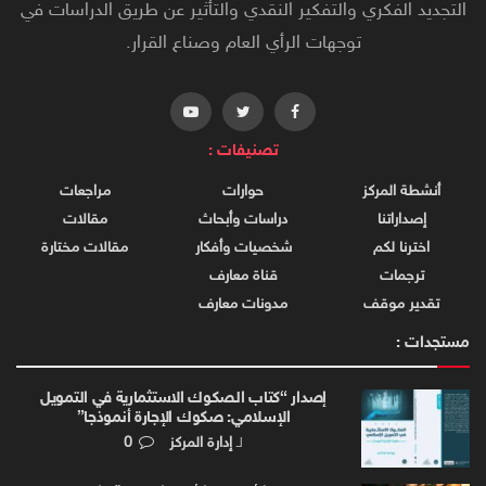
التجديد الفكري والتفكير النقدي والتأثير عن طريق الدراسات في
توجهات الرأي العام وصناع القرار.
تصنيفات :
أنشطة المركز
حوارات
مراجعات
إصداراتنا
دراسات وأبحاث
مقالات
اخترنا لكم
شخصيات وأفكار
مقالات مختارة
ترجمات
قناة معارف
تقدير موقف
مدونات معارف
مستجدات :
إصدار “كتاب الصكوك الاستثمارية في التمويل
الإسلامي: صكوك الإجارة أنموذجا”
لـ
إدارة المركز
0