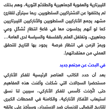
الليبرتارية والعفوية الجماهيرية والطلائع الثورية، وهم بذلك
لم يختلفوا عن الاشتراكيين السلطويين. ربما سيترآى للقارئ
مشهد يجمع الأناركيين السلطويين والأناركيين الليبرتاريين
كما لو أنهم يجلسون معا في قاعةِ انتظارِ تَشكّلِ وعيٍ
جماهيري، وتغلغل العلم بالفلسفة والسياسة لدى العامة…
ويمرّ الزمن في انتظار فرصة يجود بها التاريخ للتحقق
العملي من معتقداتهم!.
في البحث عن مجتمع جديد
بعد أن حدد الكاتب العناصر الرئيسية للفكر الأناركي
مستحضرا السجالات التي شكلت وأغنت هذه المفاهيم
حتى اتُخِذت كأسس للفكر الأناركي، سيبين لنا نسق
استيعاب الأفكار الأناركية، والكامنة في المحطات الكبرى
للتاريخ النضالي للانسان ضد الاستبداد، وسيأخذ على عاتقه