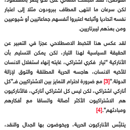
الفوضى، فقد التبست المعاني على نحو يضر بالمقصود،
لكن سرعان ما انتهى المطاف ببرودون مثلا إلى اعتبار
نفسه اتحاديا وأتباعه اعتبروا أنفسهم جماعاتيين أو شيوعيين
ومن بعدَهم ليبرتاريين.
لقد عكس هذا التخبط الاصطلاحي عجزا في التعبير عن
الحقيقة السياسية لهذا التيار، لكن يمكن التسليم بأن
الأناركية “تيار فكري اشتراكي، غايته إنهاء استغلال الانسان
للأخيه الانسان، هاجسه الحرية المطلقة والتوق لإزالة
الدولة.”
[3]
مع ضرورة احترام التمايز بين الاشتراكيين فــ”كل
أناركي اشتراكي، لكن ليس كل اشتراكي أناركي، فالأناركيون
هم الاشتراكيون الأكثر أصالة واتساقا مع أفكارهم
ومبادئهم”.
[4]
يتلبَّس الأناركيون الحرية، ويخوضون بها الجدال والنقد،