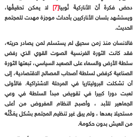
دحض فكرةَ أَنّ الأناركيةَ تُوبيا
[7]
لا يمكن تحقيقُها،
ويستشهد بلسان الأناركيين بأحداث موجزة مهدت للمجتمع
الحديث.
فالانسان منذ زمن سحيق لم يستسلم لمن يصادر حريته،
فقد كانت الثورة الفرنسية الصوت القوي الذي رفض
سلطة الأرض والسماء على الصعيد السياسي، تبعتها الثورة
الصناعية كرفض لسلطة أصحاب المصالح الاقتصادية، إلى
أن تشكلت البروليتاريا في المرحلة الاشتراكية. فالأولى
لعبت دورا كبيرا في تقويض مبدأ السلطة في وعي
الجماهير للأبد ، وأصبح النظام المفروض من أعلى
مستحيلا بعدها ، ولم يبق غير تنظيم المجتمع بشكل يمَكِّنُه
من العيش بدون حكومة.