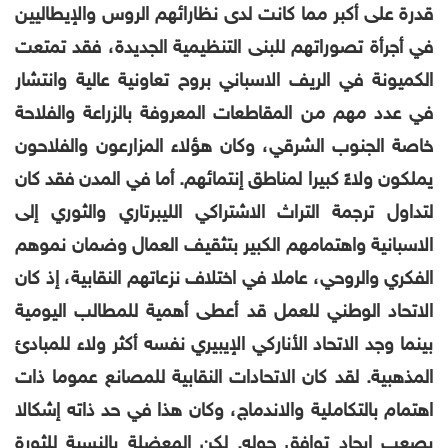
قدرة على أكبر مما كانت لدى نظارائهم الروس والإيطاليين
في أجرأة تصوراتهم للبنى التنظيمية الجديدة، فقد تمتعت
الكميونة في الريف الاسباني بروح تعاونية عالية وانتشار
في عدد مهم من المقاطعات المعروفة بالزراعة والفلاحة
خاصة الجنوب الشرقي، وكان هؤلاء المزارعون والفلاحون
يملكون ولاءً كبيرا لمناطق إنتمائهم. أما في المدن فقد كان
لتداول ترجمة التراث الاشتراكي الليبرتاري والثوري إلى
الاسبانية واهتمامهم الكبير بتثقيف العمال وضمان نموهم
الفكري والروحي، عاملا في اختلاف نزعاتهم النقابية، إذ كان
الاتحاد الوطني للعمل قد أعطى أهمية للمطالب اليومية
بينما وجد الاتحاد الأناركي الإيبيري نفسه أكثر ولاء للمبادئ
المذهبية. لقد كان الاتحادات النقابية للمصانع عموما ذات
اهتمام بالتكاملية والاندماج، وكان هذا في حد ذاته إشكالا
يصعب إيجاد توافق حوله. لكن المعضلة بالنسبة للثورة