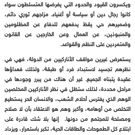
ويكسرون القيود والحدود التي يفرضها المتسلطون سواء
كانوا رجال دين أو سياسة أو أغنياء. مزاجهم ثوري دائم،
وضميرهم حي يقظ يدفعهم للدفاع عن المظلومين
والمنبوذين، عن العمال وعن الخارجين عن القانون
والمتمردين على النظم والقواعد.
يستعرض غيرين مواقف الأناركيين من الدولة، فهي في
نظرهم تجسيد لاستبداد فرد أو طبقة، ولذلك فعداؤها
عقيدة يتبناه الجميع. غير أن هناك من يبرر وجودها في
مراحل محددة، لذلك ستظل في نظر الأناركيين المخلصين
الوهم الذي يفترس أحلام الشعب، والانسان الحر يستطيع
التخلص من أوهامه، وأكبر وهم هو الاعتقاد بأن لا صلاح
ومصلحة للمجتمع من دونها. إنها بلا شك قادرة على
ابتلاع كل الطموحات والطاقات الحية، تكبر باستمرار، ويزداد