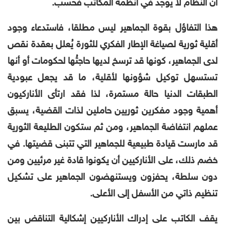
أن النظام لا يوجد في أنظمة المكاتب فحسب.
هذا التفاؤل بقوة الجماهير ليس مطلقا، فاستدعاء وجود
أقلية ثورية لصياغة الإطار الفكري للثورة يُعلل بعقدة نقص
لدى الجماهير، كونها قد ترسخ لديها حاجتُها لحكومات أو أنها
تستسهل توكيل شؤونها لأقلية، ما قد يجعل عبودية
الطبقات الدنيا حالة مستمرة، لذا فقد ارتأى الأناركيون
أهمية وجود مفكرين ثوريين حاملين لذات القضية، يسبق
عملهم انتفاضة الجماهير، ومن ثم ستكون الطليعة الثورية
قد مارست قيادة طبيعية للجماهير التي تتبنى قضيتها. في
خضم ذلك، على الأناركيين أن يكونوا قادة غير مرئيين ومن
دون سلطة، يحفزون ويستنهضون الجماهير على تشكيل
تنظيم ذاتي من الأسفل إلى الأعلى.
يقف الكاتب على إدراك الأناركيين إشكالية التناقض بين