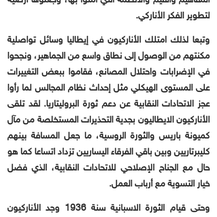
المفاهيم والقيم والأنظمة التي آمنوا بها، وجعلوها أرضية
لتطوير الفكر الأناركي.
وتبعا لذلك امتلك الأناركيون في إيطاليا وسائل تواصلية
مكنتهم من الوصول إلى نطاق واسع من الجماهير، ونجحوا
في الإضرابات واحتلال المصانع، فقاموا ببعض التغييرات
على المستوى الهيكلي مثل إحداث نظام المجالس لما رأوا
عجز الاتحادات النقابية عن دعم ثورة البروليتاريا. لقد تلقى
الأناركيون الايطاليون بجدية التحذيرات المستخلصة من مآل
كميونة باريس والثورة الروسية، ما جعل المسافة بينهم
كليبرتاريين وبين باقي الفرقاء اليساريين تزداد اتساعا كما هو
حال مع الجناح الإصلاحي للاتحادات النقابية، الذي فضل
خيار التسوية مع أرباب العمل.
وحتى قيام الثورة الاسبانية سنة 1936 وجد الأناركيون