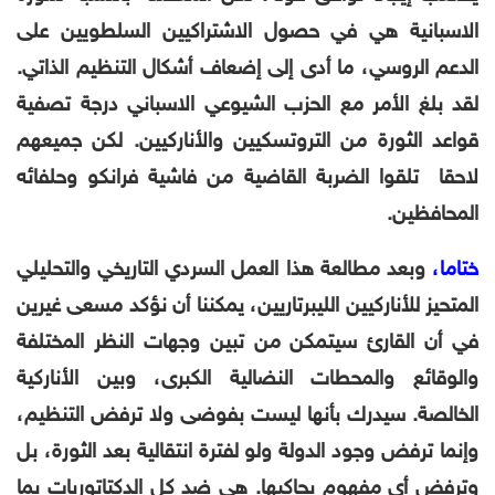
الاسبانية هي في حصول الاشتراكيين السلطويين على
الدعم الروسي، ما أدى إلى إضعاف أشكال التنظيم الذاتي.
لقد بلغ الأمر مع الحزب الشيوعي الاسباني درجة تصفية
قواعد الثورة من التروتسكيين والأناركيين. لكن جميعهم
لاحقا تلقوا الضربة القاضية من فاشية فرانكو وحلفائه
المحافظين.
ختاما،
وبعد مطالعة هذا العمل السردي التاريخي والتحليلي
المتحيز للأناركيين الليبرتاريين، يمكننا أن نؤكد مسعى غيرين
في أن القارئ سيتمكن من تبين وجهات النظر المختلفة
والوقائع والمحطات النضالية الكبرى، وبين الأناركية
الخالصة. سيدرك بأنها ليست بفوضى ولا ترفض التنظيم،
وإنما ترفض وجود الدولة ولو لفترة انتقالية بعد الثورة، بل
وترفض أي مفهوم يحاكيها. هي ضد كل الدكتاتوريات بما