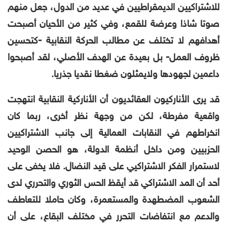
للاشتراكيين الديمقراطيين في عديد من الدول، جعل منهم
صوتا شاذا وعرضة للقمع، وفي كثير من الأحيان أصبحت
أهدافهم لا تختلف عن مطالب الحركة النقابية -كتحسين
ظروف العمل- بل بعيدة عن الهدف الأصلي، لقد أصبحوا
داعمين لجهودها ولايمثلون ضغطا نقديا جذريا.
قد يرى الأناركيون العقائديون أن الأناركية النقابية انتهجت
واقعية مفرطة، لكن من وجهة نظر أخرى، ربما كان
انخراطهم في النقابات العمالية إلى جانب الاشتراكيين
الحزبيين ومن داخل أنظمة الدولة، هو الحصن الوحيد
لاستمرار الفكر الاشتراكيي على قيد النضال. فلا يخفى على
أحد أن المد الاشتراكي قد أيقظ الحس الثوري والتحرري لدى
الشعوب المضطهدة والمستعمرة، وكان حاملا للتعاطف
والدعم مع انتفاضات التحرر في مختلف البقاع، على أن