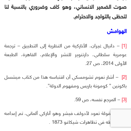
صوت الضمير الانساني، وهو كاف وضروري بالنسبة لنا
لتحظى بالتواجد والاحترام.
الهوامش
[1]
– دانيال غيران، الأناركية من النظرية إلى التطبيق – ترجمة
عومرية سلطاني، دارتنوير للنشر والإعلام، القاهرة، الطبعة
الأولى 2014، ص 27.
[2]
– أشار نعوم تشومسكي أن اقتباسه هذا من كتاب ميشسل
باكونين ” كومونة باريس ومفهوم الدولة”.
[3]
– المرجع نفسه، ص 59.
[4]
– المقولة تعود لأدولف فيشر وهو أناركي ألماني، تم إعدامه
بعد نشاطه في تظاهرات شيكاغو 1873 .