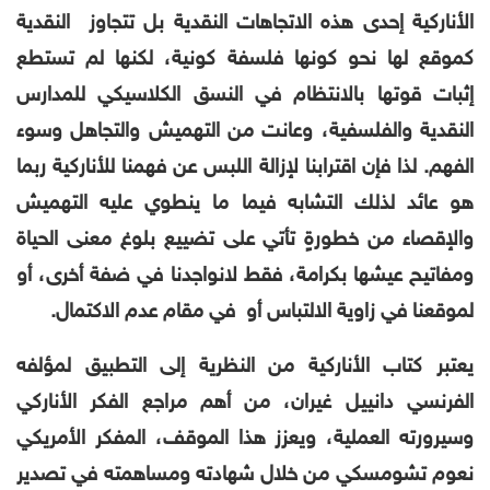
الأناركية إحدى هذه الاتجاهات النقدية بل تتجاوز النقدية
كموقع لها نحو كونها فلسفة كونية، لكنها لم تستطع
إثبات قوتها بالانتظام في النسق الكلاسيكي للمدارس
النقدية والفلسفية، وعانت من التهميش والتجاهل وسوء
الفهم. لذا فإن اقترابنا لإزالة اللبس عن فهمنا للأناركية ربما
هو عائد لذلك التشابه فيما ما ينطوي عليه التهميش
والإقصاء من خطورةٍ تأتي على تضييع بلوغ معنى الحياة
ومفاتيح عيشها بكرامة، فقط لانواجدنا في ضفة أخرى، أو
لموقعنا في زاوية الالتباس أو في مقام عدم الاكتمال.
يعتبر كتاب الأناركية من النظرية إلى التطبيق لمؤلفه
الفرنسي دانييل غيران، من أهم مراجع الفكر الأناركي
وسيرورته العملية، ويعزز هذا الموقف، المفكر الأمريكي
نعوم تشومسكي من خلال شهادته ومساهمته في تصدير