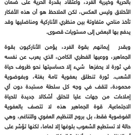
بالحرية وخيرية الفرد، واعتقاد بقدرة الحرية على ضمان
الأخلاق وليس العكس، لكن الملاحظ هو أن هذه الأفكار
تأخذ مناحي متفاوتة بين منظري الأناركية ومناضليها وقد
يدفع بها البعض إلى مستويات قصوى.
وبقدر إبمانهم بقوة الفرد، يؤمن الأناركيون بقوة
الجماهير، ووعيها الفطري الكامن، الذي يعرب عن نفسه
في ثورة لا يحفزها شيء إلا حساسيتها نحو ظروف حياة
الشعب. ثورة تنطلق بعفوية تامة بغتة، وبفوضوية
محمودة، لتقف في وجه كل سلطة مستبدة دون أي
إملاءات من جهات عليا لتخلق أشكالا جديدة للحياة
الاجتماعية. قوة الجماهير هذه لا تتصف بالعفوية
الفوضوية فقط، بل بروح التنظيم العفوي والتناغم، وهي
حالة لا تستطيع الشعوب بلوغها إلا لماما، لكنها تؤشر على