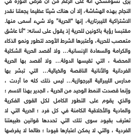
يرى تشومسكي أنه على الرغم من أن فرص الثورة في
النجاح بهذه الهشاشة، إلا أن هناك شيئا عظيما يجعلنا نقدر
الاشتراكية الليبرتارية، إنها “الحرية” ولا شيء أسمى منها.
مقتبسا رؤية باكونين للحرية إذ يقول على لسانه: “أنا عاشق
متعصب للحرية، وأعتبرها الشرط الأوحد لتطور ونمو الذكاء
والكرامة والسعادة الإنسانية… ولا أقصد الحرية الشكلية
المحضة ، التي تقيسها الدولة… ولا أقصد بها الحرية
الفردانية والأنانية الناقصة والخيالية… التي تبشر بها
مدارس الليبرالية البرجوازية… ليس ذلك كله ما أردت ،
وإنما قصدت النمط الوحيد من الحرية ، الجدير بهذا الاسم ؛
والذي يقوم على التطور الكامل لكل القوى الفكرية
والمادية والأخلاقية الكامنة في كل فرد ؛ الحرية التي لا
تعترف بقيود سوى تلك التي تحددها قوانين طبيعتنا
الفردية ، والتي لا يمكن اعتبارها قيودا ؛ طالما لا يفرضها