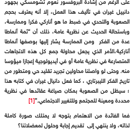
على الرغم من إشادة البروفسور نعوم تشومسكي بجهود
دانييل غيران في تأليف هذا العمل، إلا أنه يعترف بحجم
الصعوبة والتحدي في ضبط ما هو أناركي فكرا وممارسة،
وباستحالة الحديث عن نظرية عامة، ذلك أن “ثمة أنماطا
عدة من الفكر ومن الممارسة يشار إليها بوصفها أنماطا
أناركية،الأمر الذي يجعل محاولة جمع كل هذه الاتجاهات
المتصارعة في نظرية عامة أو في أيديولوجية إعجازا ميؤوسا
منه. وحتى لو واصلنا محاولين تجريد تقليد حي ومتطور من
تاريخ الفكر الليبرتاري ، کما فعل دانيال غيران في كتابه هذا
؛ سيظل من الصعوبة بمكان صياغة عقائدها في نظرية
محددة ومعينة للمجتمع وللتغيير الاجتماعي.”
[1]
فما الفائدة من الاهتمام بتوجه لا يمتلك صورة كاملة
لذاته، ولا ينتهي إلى تقديم إجابة وحلول لمعضلاتنا؟