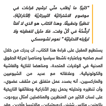
“كثيرًا ما يُطلب منّي ترشيح قراءات في
موضوع الاشتراكيّة الليبرتاريّة (الأناركيّة)،
تنظيرًا وتطبيقًا. وهذا الكتاب هو الذي لا أفتأ
أرشِّحُهُ في كُلّ وقت. فلا مثيل لتغطيته ولا
لرؤيته التحليليّة ” نعوم تشومسكي
يستطيع المقبل على قراءة هذا الكتاب، أن يدرك من خلال
اسم صاحبه وباعتباره ناشطا سياسيا ومناصرا لحركة الحقوق
المدنية في الولايات المتحدة، ومناهضا للنازية والفاشية
والكولونيالية، وعلاقاته مع عديد من الشيوعيين
والماركسيين، أنه بصدد عمل متفتق عن مثقف عضوي،
وأن تنظيره وتحليله يحمل روح الأناركية وحقائقها التاريخية
على لسان الكثير من المنظرين والمناضلين أمثال برودون،
باكونين، ماكس شتينر، كروبوتيكين، مالاتيسا وآخرين. وقد