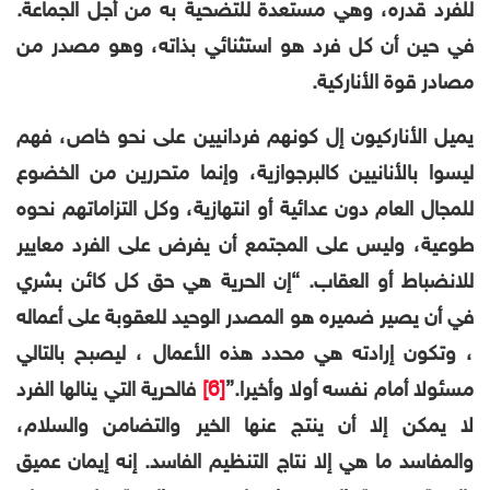
للفرد قدره، وهي مستعدة للتضحية به من أجل الجماعة.
في حين أن كل فرد هو استثنائي بذاته، وهو مصدر من
مصادر قوة الأناركية.
يميل الأناركيون إل كونهم فردانيين على نحو خاص، فهم
ليسوا بالأنانيين كالبرجوازية، وإنما متحررين من الخضوع
للمجال العام دون عدائية أو انتهازية، وكل التزاماتهم نحوه
طوعية، وليس على المجتمع أن يفرض على الفرد معايير
للانضباط أو العقاب. “إن الحرية هي حق كل كائن بشري
في أن يصير ضميره هو المصدر الوحيد للعقوبة على أعماله
، وتكون إرادته هي محدد هذه الأعمال ، ليصبح بالتالي
مسئولا أمام نفسه أولا وأخيرا.”
[6]
فالحرية التي ينالها الفرد
لا يمكن إلا أن ينتج عنها الخير والتضامن والسلام،
والمفاسد ما هي إلا نتاج التنظيم الفاسد. إنه إيمان عميق