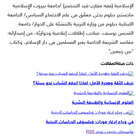
الإسلامية (فقه مقارن-قيد التحضير) /جامعة بيروت الإٍسلامية
ماجستير دبلوم بحثي معمَّق في علم الاجتماع السياسي/ الجامعة
اللبنانية دبلوم من وزارة التربية بالتنشئة على الحوار/ جامعة
القديس يوسف. صاحب إطلالات إعلامية وحواريَّة، من إصداراته:
مقاصد الشريعة الخاصة بغير المسلمين في دار الإسلام، وكتاب
"بين ربيعين".
ذات صلة
المقالات
نزيف الثقة وهجرة الأمل: لماذا اندفع الشباب نحو سبتة؟
العلوم الإنسانية والطبيعة البشرية
في وداع إدغار موران: فيلسوف الدراسات البينية
فايسبوك
يوتيوب
تويتر
RSS