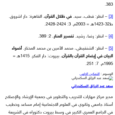
383.
[3]
– انظر: قطب، سيد.
في ظلال القرآن.
القاهرة: دار اشروق.
ط32-1423هـ = 2003م. 3: 2424-2428.
[4]
– انظر: رضا، رشيد.
تفسير المنار.
2: 389.
[5]
– انظر: الشنقيطي، محمد الأمين بن محمد المختار.
أضواء
البيان في إيضاح القرآن بالقرآن.
بيروت: دار الفكر. 1415هـ =
1995م. 7: 251.
الوسوم :
التمكين الإلهي
سعد عبد الرزاق السكندراني
مدير مركز مهارات للتدريب والتطوير في جمعية الإرشاد والإصلاح
أستاذ جامعي وثانوي في العلوم الاجتماعية إمام مساعد وخطيب
في الجامع العمري الكبير في وسط بيروت دكتوراه في الشريعة