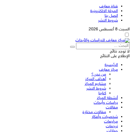
قناة معارف
المجلة الالكترونية
اتصل بنا
شروط النشر
السبت 8 أغسطس 2026
لا توجد نتائج
الإطلاع على النتائج
الرئيسية
مركز معارف
من نحن؟
أهداف المركز
مشاريع المركز
شروط النشر
كتابنا
أنشطة المركز
دراسات وأبحاث
مقالات
مقالات مختارة
شخصيات وأفكار
مراجعات
ترجمات
حوارات