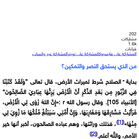
202
مشاركات
1.6k
قراءات
المشاركة على فايسبوك
المشاركة على تويتر
المشاركة عبر واتساب
من الذي يستحق النصر والتمكين؟
بداية ً الصلاح شرط لميراث الأرض، قال تعالى {وَلَقَدْ كَتَبْنَا
فِي الزَّبُورِ مِن بَعْدِ الذِّكْرِ أَنَّ الْأَرْضَ يَرِثُهَا عِبَادِيَ الصَّالِحُونَ}
[الأنبياء 105]. وقال رسول الله r :«إِنَّ اللهَ زَوَى لِي الْأَرْضَ،
فَرَأَيْتُ مَشَارِقَهَا وَمَغَارِبَهَا، وَإِنَّ أُمَّتِي سَيَبْلُغُ مُلْكُهَا مَا زُوِيَ لِي
)
[1]
(
مِنْهَا»
، فذلك وراثتها، وهم عباده الصالحون، أخبر أنها خير
)
[2]
(
الأمم، واللَّه أعلم.