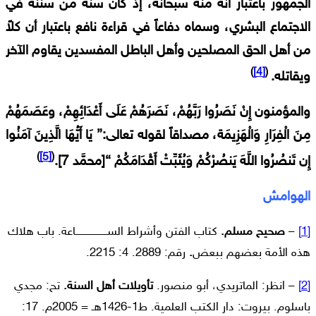
الجمهور باعتبار أنه منه سبحانه، إذ كان سنة من سننه في
الاجتماع البشري، وسماه دفاعاً في قراءة نافع باعتبار أن كلاً
من أهل الحق المصلحين وأهل الباطل المفسدين يقاوم الآخر
)
[4]
(
ويقاتله.
والمؤمنون إِنْ نَصَرُوا رَبَّهُمْ، نَصَرَهُمْ عَلَى أَعْدَائِهِمْ، وعَصَمَهُمْ
مِنَ الْفِرَارِ وَالْهَزِيمَة، مصداقاً لقوله تعالى:{ يَا أَيُّهَا الَّذِينَ آمَنُوا
)
[5]
(
إِن تَنصُرُوا اللَّهَ يَنصُرْكُمْ وَيُثَبِّتْ أَقْدَامَكُمْ }[محمَّد 7].
الهوامش
[1]
–
صحيح مسلم.
كتاب الفتن وأشراط الســـــــــــــــاعة. باب هلاك
هذه الأمة بعضهم ببعض
.
رقم: 2889. 4: 2215.
[2]
– انظر: الماتريدي، أبو منصور.
تأويلات أهل السنة.
تح: مجدي
باسلوم. بيروت: دار الكتب العلمية. ط1-1426هـ = 2005م. 17: