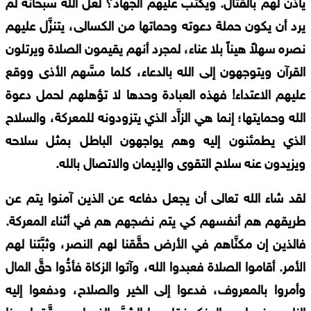
يأذن لهم بالقتال. ويكتب عليهم الجهاد؟ لعلَّ الله سبحانه لم
يرد أن يكون حملة دعوته وحماتها من الكسالى، يتنزَّل عليهم
نصره سهلاً هيناً بلا عناء، لمجرد أنهم يقيمون الصلاة ويرتلون
القرآن ويتوجهون إلى الله بالدعاء، كلما مسَّهم الأذى ووقع
عليهم الاعتداء! فهذه العبادة وحدها لا تؤهلهم لحمل دعوة
الله وحمايتها؛ إنما هي الزاَّد الذي يتزودونه للمعركة، والسلاح
الذي يطمئنون إليه وهم يواجهون الباطل بمثل سلاحه
ويزيدون عنه سلاح التقوى والإيمان والاتصال بالله.
لقد شاء الله تعالى أن يجعل دفاعه عن الذين آمنوا يتم عن
طريقهم هم أنفسهم كي يتم نضجهم هم في أثناء المعركة.
فالذين إن مكنَّاهم في الأرض حقَّقنا لهم النصر، وثبَّتنا لهم
الأمر. أقاموا الصلاة فعبدوا الله، وآتوا الزكاة فأدُّوا حقَّ المال
وأمروا بالمعروف، فدعوا إلى الخير والصلاح، ودفعوا إليه