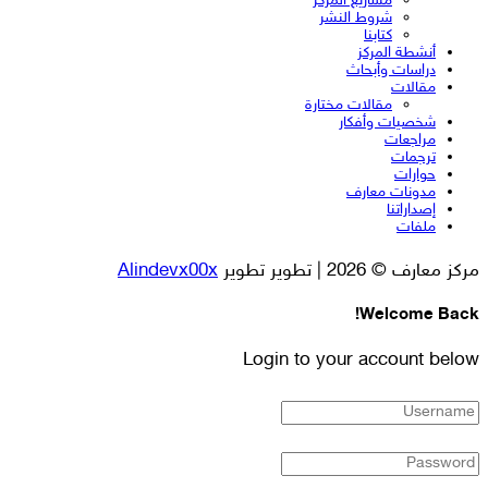
مشاريع المركز
شروط النشر
كتابنا
أنشطة المركز
دراسات وأبحاث
مقالات
مقالات مختارة
شخصيات وأفكار
مراجعات
ترجمات
حوارات
مدونات معارف
إصداراتنا
ملفات
مركز معارف © 2026 | تطوير تطوير
Alindevx00x
Welcome Back!
Login to your account below