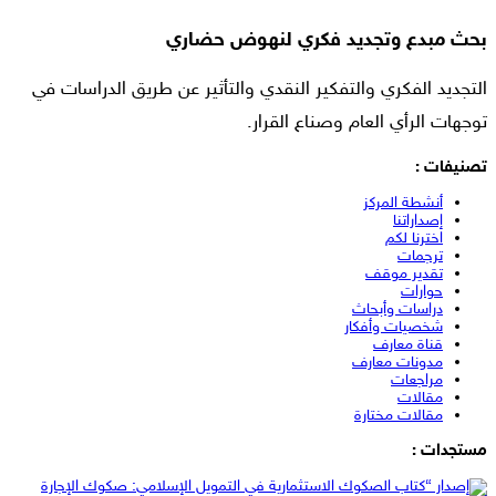
بحث مبدع وتجديد فكري لنهوض حضاري
التجديد الفكري والتفكير النقدي والتأثير عن طريق الدراسات في
توجهات الرأي العام وصناع القرار.
تصنيفات :
أنشطة المركز
إصداراتنا
اخترنا لكم
ترجمات
تقدير موقف
حوارات
دراسات وأبحاث
شخصيات وأفكار
قناة معارف
مدونات معارف
مراجعات
مقالات
مقالات مختارة
مستجدات :