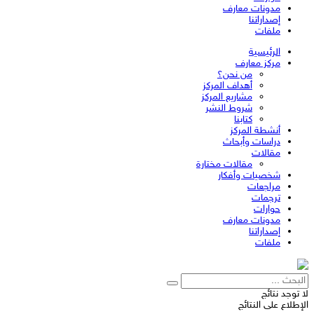
مدونات معارف
إصداراتنا
ملفات
الرئيسية
مركز معارف
من نحن؟
أهداف المركز
مشاريع المركز
شروط النشر
كتابنا
أنشطة المركز
دراسات وأبحاث
مقالات
مقالات مختارة
شخصيات وأفكار
مراجعات
ترجمات
حوارات
مدونات معارف
إصداراتنا
ملفات
لا توجد نتائج
الإطلاع على النتائج