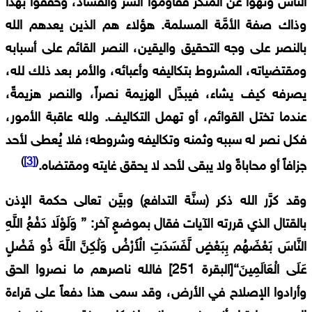
الناس ونهوا عن المنكر فقاوموا الشرَّ والفساد، وحقَّقوا بهذا
وذاك صفة الأمَّة المسلمة. هؤلاء هم الذين يعدهم الله
بالنصر على وجه التحقيق واليقين، النصر القائم على أسبابه
ومقتضياته، المشروط بتكاليفه وأعبائه، والأمر بعد ذلك لله،
يصرفه كيف يشاء، فيبدِّل الهزيمة نصراً، والنصر هزيمةً،
عندما تختل القوائم، أو تهمل التكاليف. ولله عاقبة الأمور،
فكل نصر له سببه وثمنه وتكاليفه وشروطه؛ فلا يُعطى لأحد
)
[3]
(
جزافاً أو محاباةً ولا يبقى لأحد لا يحقق غايته ومقتضاه.
وقد كرَّر الله ذكر (سنَّة التدافع) وبيَّن تعالى حكمة الإذن
بالقتال الذي قررته الآيات فقال بموضعٍ آخر: { وَلَوْلَا دَفْعُ اللَّهِ
النَّاسَ بَعْضَهُم بِبَعْضٍ لَّفَسَدَتِ الْأَرْضُ وَلَٰكِنَّ اللَّهَ ذُو فَضْلٍ
عَلَى الْعَالَمِينَ}[البقرة 251] فالله ناصرهم ما نصروا الحق
وأرادوا الإصلاح في الأرض، وقد سمى هذا دفعاً على قراءة