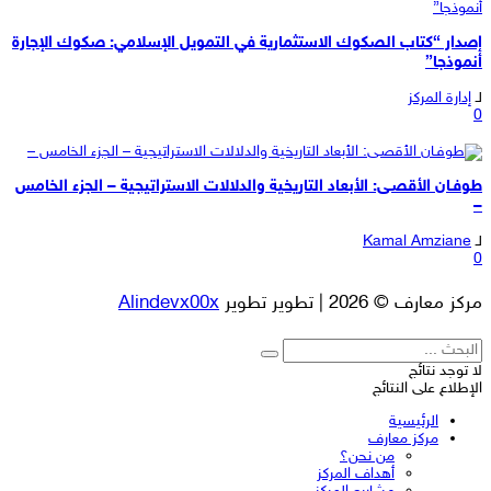
إصدار “كتاب الصكوك الاستثمارية في التمويل الإسلامي: صكوك الإجارة
أنموذجا”
لـ
إدارة المركز
0
طوفـان الأقصـى: الأبعاد التاريخية والدلالات الاستراتيجية – الجزء الخامس
–
لـ
Kamal Amziane
0
مركز معارف © 2026 | تطوير تطوير
Alindevx00x
لا توجد نتائج
الإطلاع على النتائج
الرئيسية
مركز معارف
من نحن؟
أهداف المركز