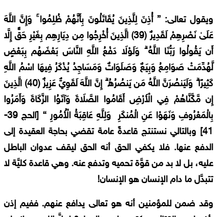
ويقول تعالى: { أُذِنَ لِلَّذِينَ يُقَاتَلُونَ بِأَنَّهُمْ ظُلِمُوا ۚ وَإِنَّ اللَّهَ
عَلَىٰ نَصْرِهِمْ لَقَدِيرٌ (39) الَّذِينَ أُخْرِجُوا مِن دِيَارِهِم بِغَيْرِ حَقٍّ إِلَّا
أَن يَقُولُوا رَبُّنَا اللَّهُ ۗ وَلَوْلَا دَفْعُ اللَّهِ النَّاسَ بَعْضَهُم بِبَعْضٍ
لَّهُدِّمَتْ صَوَامِعُ وَبِيَعٌ وَصَلَوَاتٌ وَمَسَاجِدُ يُذْكَرُ فِيهَا اسْمُ اللَّهِ
كَثِيرًا ۗ وَلَيَنصُرَنَّ اللَّهُ مَن يَنصُرُهُ ۗ إِنَّ اللَّهَ لَقَوِيٌّ عَزِيزٌ (40) الَّذِينَ
إِن مَّكَّنَّاهُمْ فِي الْأَرْضِ أَقَامُوا الصَّلَاةَ وَآتَوُا الزَّكَاةَ وَأَمَرُوا
بِالْمَعْرُوفِ وَنَهَوْا عَنِ الْمُنكَرِ وَلِلَّهِ عَاقِبَةُ الْأُمُورِ } [الحج 39-
41] وبالتالي نستنتج قاعدةً عامة تقضي بحاجة العقيدة إلى
الدفع عنها. فلا يكفي الحق أنه الحق ليقف عدوان الباطل
عليه، بل لا بد من قوَّة تحميه وتدفع عنه. وهي قاعدة كليَّة لا
تتبدَّل ما دام الإنسان هو الإنسان!
وقد ضمن للمؤمنين أنه هو تعالى يدافع عنهم. ففيم إذن