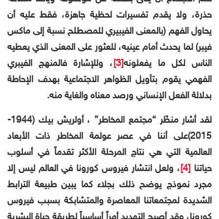
حذرة، ولا يقدم تفسيرات لحظية جاهزة، فقط عليه أن
يحاول الفهم (بالمعنى الفيبيري للمصطلح نسبة إلى ماكس
فيبر) لما يحدث أمام عينيه، للعثور على المعنى الذي يعطيه
الناس لكل ما يفعلونه
[3]
، وللإشارة فالمنهج الفيبري
الفهمي يقوم بتأويل الظواهر الاجتماعية بهدف الإحاطة
بدلالة الفعل الإنساني ورصد معناه والغاية منه.
لقد أشار منظّر “مجتمع المخاطر” ، أولريش بيك (1944-
2015)على أننا في عصر عولمة المخاطر ذات الأبعاد
العالمية التي هي نتاج المرحلة الأكثر تقدماً في أسلوب
حياتنا
[4]
، ولعل انتشار فيروس كورونا في العالم ليس إلا
مجرد نموذج يوضح ذلك بجلاء كما يبين طبيعة الترابط
الشديدة لمجتمعاتنا المعاصرة والمتشابكة بسبب فيروس
كورونا، وقد أصبح التهديد أمراً أساسياً لطريقة حياة البشرية