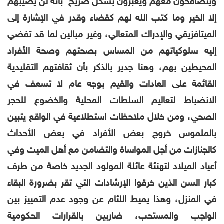
ويتصافحون معهم ويعبرون بشكل صريح بأنه لن يصيبهم
إلا الخير وما كتب الله لهم كقضاء وقدر في الإشارة إلى
الميتافزيقي والإدراك المتعالي، وغير مبالين لما قد تفضي
إليه سلوكياتهم من المساس بصحتهم وصحة الأفراد
المحيطين بهم، وهنا جدير بالذكر
بأن ثقافتهم التقليدية
القائمة على العادات والقيم بوجه عام لا تسعف في
الانضباط لتعاليم السلطات المحلية والخضوع للحجر
الصحي، ومن خلال ملاحظات استطلاعية في الواقع يتبين
بالملموس خروج بعض الأفراد في بعض الأحداث
كالجنازات من أجل المواساة والتضامن مع أهل الميت وفي
أعياد الميلاد لتهنئة عائلة المولود الجديد خاصة من طرف
كبار السن الذين خرقوا الإرشادات التي تقر بضرورة البقاء
في المنزل، وهذا يميط اللثام عن وجود عدم التمييز بين
الواجب والمستحب،
ضاربين بالقرارات الحكومية