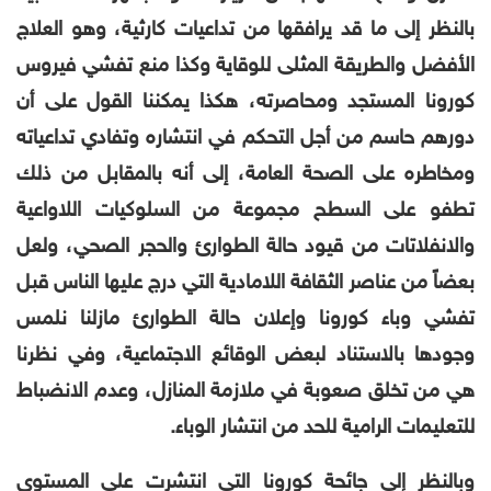
بالنظر إلى ما قد يرافقها من تداعيات كارثية، وهو العلاج
الأفضل والطريقة المثلى للوقاية وكذا منع تفشي فيروس
كورونا المستجد ومحاصرته،
هكذا يمكننا القول على أن
دورهم حاسم من أجل التحكم في انتشاره وتفادي تداعياته
ومخاطره على الصحة العامة،
إلى أنه بالمقابل من ذلك
تطفو على السطح مجموعة من السلوكيات اللاواعية
والانفلاتات من قيود حالة الطوارئ والحجر الصحي، ولعل
بعضاً من عناصر الثقافة اللامادية التي درج عليها الناس قبل
تفشي وباء كورونا وإعلان حالة الطوارئ مازلنا نلمس
وجودها بالاستناد لبعض الوقائع الاجتماعية، وفي نظرنا
هي من تخلق صعوبة في ملازمة المنازل، وعدم الانضباط
للتعليمات الرامية للحد من انتشار الوباء.
وبالنظر إلى جائحة كورونا التي انتشرت على
المستوى