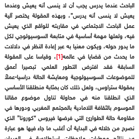
الباحث عندما يدرس يجب أن لا ينسى أنه يعيش وعندما
يعيش لا ينسى أنه يدرس”، وبهذه المقولة يختصر آلية
عمل الباحث الاجتماعي في مقاربته للواقع الذي يعيش
فيه، ولعلها مهمة أساسية في متابعة السوسيولوجي لكل
ما يدور حوله، ويكون معنيا به عبر إعادة النظر في دلالات
ما يحدث من قضايا في عالمه
[1]
، وقياسا على المقولة
السابقة فقد
ا
فترض التطور العلمي تبصيرا أعمق
للموضوعات السوسيولوجية ومعايشة الحالة دراسيا-عملاً
بمقولة ستراوس، ولعل ذلك كان بمثابة منطلقنا الأساسي
الذي انطلقنا منه في محاولة تناول موضوع مقالنا
الموسوم ب
الثقافة اللامادية بالمجتمع المغربي ودورها في
مقاومة حالة الطوارئ التي فرضها فيروس “كورونا”
الذي
نصرح من خلاله في البداية أن أغلب ما جاء فيها هو عبارة