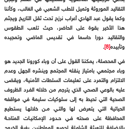
التقاليد الموروثة وتميل للطب الشعبي في الغالب، وكأننا
وكما يقول عبد الهادي أعراب نرزح تحت ثقل التاريخ ويجثم
هذا الأخير بقوة على الحاضر، حيث تلعب الطقوس
والتقاليد دورا حاسما في تقديس الماضي وتمجيده
وتأبيده
[8]
.
في المحصلة، يمكننا القول على أن
وباء كورونا الجديد هو
وباء مجتمعي بامتياز ينقله المجتمع وينشره الجهل وعدم
الالتزام والتمرد على تعليمات السلطات الأمنية، ويقضى
عليه بالوعي
الصحي الذي يترجم من خلاله الفـرد الظروف
الصحية التي تحيط به إلى سلوكیات سلیمة في مواقفه
الحیاتیة التي یتعرض لها والتـي مـن خلالهـا يستطیع
المحافظة على صحته فـي حـدود الإمكانیـات المتاحـة
بالإضافة للتعبئة الشاملة لجميع المواطنين بغية الخروج