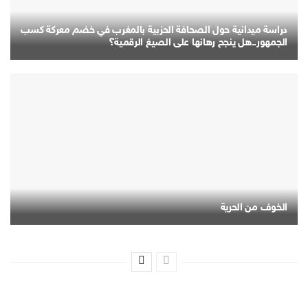
دراسة ميدانية حول الصحافة الحزبية بالمغرب في خضم معركة كسب
الجمهور..هل ينجح رهانها على الصيغ الرقمية؟
الخوف من الحرية