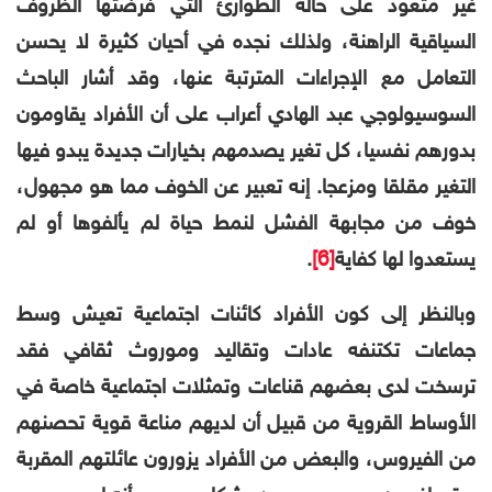
غير متعود على حالة الطوارئ التي فرضتها الظروف
السياقية الراهنة، ولذلك نجده في أحيان كثيرة لا يحسن
التعامل مع الإجراءات المترتبة عنها، وقد أشار الباحث
السوسيولوجي عبد الهادي أعراب على أن الأفراد يقاومون
بدورهم نفسيا، كل تغير يصدمهم بخيارات جديدة يبدو فيها
التغير مقلقا ومزعجا. إنه تعبير عن الخوف مما هو مجهول،
خوف من مجابهة الفشل لنمط حياة لم يألفوها أو لم
يستعدوا لها كفاية
[6]
.
وبالنظر إلى كون الأفراد كائنات اجتماعية تعيش وسط
جماعات تكتنفه عادات وتقاليد وموروث ثقافي فقد
ترسخت لدى بعضهم
قناعات وتمثلات اجتماعية خاصة في
الأوساط القروية من قبيل أن لديهم مناعة قوية تحصنهم
من الفيروس، والبعض من الأفراد يزورون عائلتهم المقربة