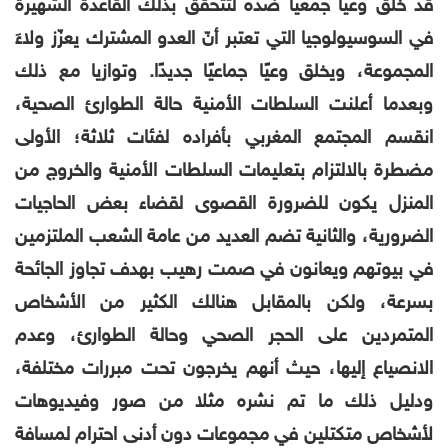
قد خلق وعيا جمعيا ضده لتتحقق بذلك
القاعدة الشهيرة
في السوسيولوجيا التي تعتبر أنّ العدو المشترك يعزّز ولاءَ
المجموعة، ويخلق وعيًا جماعيًا جديدًا
.
وتوازيا مع ذلك
وبعدما
أعلنت السلطات الأمنية حالة الطوارئ الصحية،
انقسم
المجتمع المغربي بأفراده لفئات ثلاثة؛ الأولى
مضطرة بالالتزام بتعليمات السلطات الأمنية والخروج من
المنزل يكون للضرورة القصوى لقضاء بعض الحاجيات
الضرورية، والثانية تضم العديد من عامة الشعب الملتزمين
في بيوتهم ويعانون في صمت رهيب بهدف تجاوز الجائحة
بسرعة، ولكن بالمقابل هنالك الكثير من الأشخاص
المتمردين على الحجر الصحي وحالة الطوارئ، وعدم
الانصياع إليها، حيث أنهم يخرجون تحت مبررات مختلفة،
ودليل ذلك ما
تم نشره مثلا من صور وفيديوهات
لأشخاص متكتلين في مجموعات دون أدنى احترام لمسافة