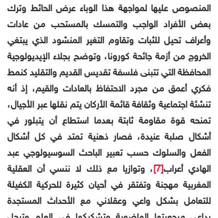
المنصوص عليها لمواجهة هذا الوباء عرض الحائط
وترك
بعض الأفراد الواجب والتمسك بالمستحب من عادات
وأعراف تحيل للثبات وتقاوم التغير المنشود الذي يبتغي
الخروج من أزمة جائحة كورونا، وتوضح بجلاء الإيديولوجية
المحافظة التي تتبنى فلسفة تقديس القديم والتقليد كنمط
فكري أعمق من مجرد الاحتفاظ بالعادات والقيم، إذ أنه
تنشئة اجتماعية وثقافة قائمة الأركان يتم نقلها عبر الأجيال،
تمنحه قوة مقاومة ثابتة بعدما استطاع أن يتبلور في
أشكال صلبة عنيدة، فصار ذهنية تمتد في كل أشكال
الفعل والسلوك حسب تعبير الباحث السوسيولوجي عبد
الهادي أعراب
[7]
، وتوازيا مع ذلك لا ننسي أن العقلية
المغربية مهجنة وتفتقر في أحيان كثيرة للحركية الكفيلة
للتعامل بشكل واعي وعقلاني مع الأحداث المستجدة
بداعي مرجعيتها الماضوية وتشكيكها في العلم وتبجل