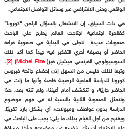
عن نتائج معطيات ملاحظات استطلاعية في الميدان
الواقعي وحتى الافتراضي عبر وسائل التواصل الاجتماعي.
في ذات السياق، إن الانشغال بالسؤال الراهن “كورونا”
كظاهرة اجتماعية اجتاحت العالم يطرح علي الباحث
صعوبات عديدة تتجلى في البداية في صعوبة
قراءة
الحاضر أو بصيغة أخري التفكير فيه جيداً كما أكد ذلك
السوسيولوجي الفرنسي
ميشيل فيز(
Michel Fize
)
[2]
،
وتبعا لذلك فليس من السهل إذن إخضاع جائحة فيروس
كورونا للدراسة العلمية الرصينة خاصة وأنها ما زلت في
الحاضر جاريًة، و تنكشف أمام أعيننا، ولم تنته بعد، هذا
وتتمثل الصعوبة الثانية بالنسبة له في فهم موضوع
الدراسة بدون عواطف وميولات؛ أي بشكل بارد تقريبًا.
ويقترح من أجل القيام بذلك ما يلي: يجب على الباحث في
علم الاجتماع أن ينأى بنفسه عن موضوعه ويأخذ مسافة