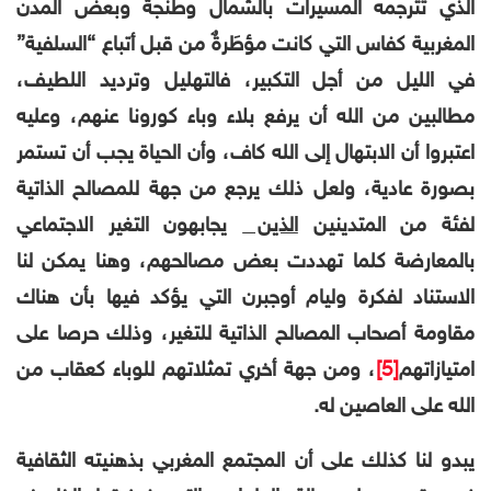
الذي تترجمه المسيرات بالشمال وطنجة وبعض المدن
المغربية كفاس التي
كانت مؤطَرةٌ من قبل أتباع “السلفية”
في الليل من أجل التكبير، فالتهليل وترديد اللطيف،
مطالبين من الله أن يرفع بلاء وباء كورونا عنهم، وعليه
اعتبروا أن
الابتهال إلى الله كاف، وأن الحياة يجب أن تستمر
بصورة عادية، ولعل ذلك يرجع من جهة للمصالح الذاتية
لفئة من المتدينين
الذين
يجابهون التغير الاجتماعي
بالمعارضة كلما تهددت بعض مصالحهم، وهنا يمكن لنا
الاستناد لفكرة وليام أوجبرن التي يؤكد فيها بأن هناك
مقاومة أصحاب المصالح الذاتية للتغير، وذلك حرصا على
امتيازاتهم
[5]
، ومن جهة أخري تمثلاتهم للوباء كعقاب من
الله على العاصين له.
يبدو لنا كذلك على أن المجتمع المغربي بذهنيته الثقافية