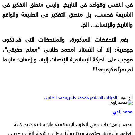
في
النفس
وقواعد
في
التاريخ
.
وليس
منطق
التفكير
في
الشريعة
فحسب،
بل
منطق
التفكير
في
الطبيعة
والواقع
والتاريخ
والإنسان
…
الخ
.
رغم
التحفظات
المذكورة،
والملاحظات
التي
قد
تكون
جوهرية؛
إلا
أن
الأستاذ
امحمد
طلابي
“
معلم
حقيقي
“
،
فوجب
على
الحركة
الإسلامية
الإنصات
إليه،
وبإمعان؛
فلربما
لم
تقرأ
فكره
بعد
!!!
الوسوم :
الحركات الاسلامية
امحمد طلابي
محمد الطلابي
محمد زاوي
محمد زاوي: باحث في العلوم الإسلامية والإنسانية خريج كلية
العلوم والتقنيات-شعبة ميكاترونيك،طالب شعبة القانون-عربي