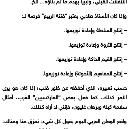
الانفلات
القبلي،
وليبيا
بهدم
ما
تم
بناؤه
…
الخ
.
وإذا
كان
الأستاذ
طلابي
يعتبر
“
فتنة
الربيع
”
فرصة
لــ
:
–
إنتاج
السلطة
وإعادة
توزيعها
.
–
إنتاج
الثروة
وإعادة
توزيعها
.
–
إنتاج
القيم
الحاكة
وإعادة
توزيعها
.
–
إنتاج
المفاهيم
(
النّحوتة
)
وإعادة
توزيعها
.
حسب
تعبيره،
الذي
أحفظه
عن
ظهر
قلب؛
إذا
كان
هو
يرى
الأمر
كذلك،
كما
فعل
بعض
“
الماركسيين
”
العرب،
أمثال
سلامة
كيلة
وبرهان
غليون،
فإنني
لا
أراه
كذلك
.
واقع
الوطن
العربي
اليوم
يقول
كل
شيء،
تمزق
هنا
وهناك،