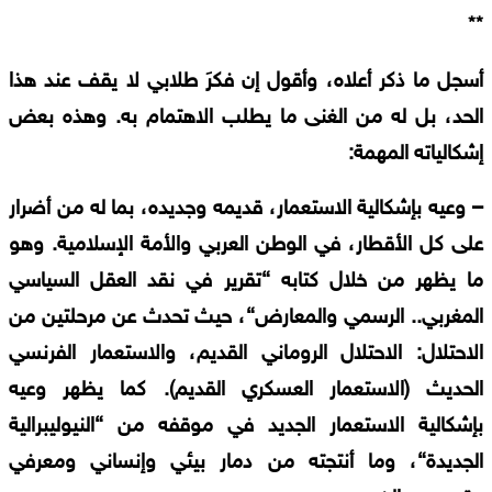
**
أسجل
ما
ذكر
أعلاه،
وأقول
إن
فكرَ
طلابي
لا
يقف
عند
هذا
الحد،
بل
له
من
الغنى
ما
يطلب
الاهتمام
به
.
وهذه
بعض
إشكالياته
المهمة
:
–
وعيه
بإشكالية
الاستعمار،
قديمه
وجديده،
بما
له
من
أضرار
على
كل
الأقطار،
في
الوطن
العربي
والأمة
الإسلامية
.
وهو
ما
يظهر
من
خلال
كتابه
“
تقرير
في
نقد
العقل
السياسي
المغربي
..
الرسمي
والمعارض
“
،
حيث
تحدث
عن
مرحلتين
من
الاحتلال
:
الاحتلال
الروماني
القديم،
والاستعمار
الفرنسي
الحديث
(
الاستعمار
العسكري
القديم
).
كما
يظهر
وعيه
بإشكالية
الاستعمار
الجديد
في
موقفه
من
“
النيوليبرالية
الجديدة
“
،
وما
أنتجته
من
دمار
بيئي
وإنساني
ومعرفي