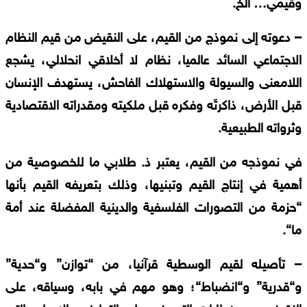
وقيمي
…
الخ
.
–
دعوته
إلى
نموذج
من
القيم،
على
النقيض
من
قيم
النظام
الاجتماعي
السائد
عالميا،
نظام
لا
أخلاقي
انحلالي،
يشجع
اللامعنى
والسيولة
والاستهلاك
الفاحش،
يستهدف
الإنسان
قبل
الأرض،
ذاكرتَه
وفكره
قبل
ملكيته
ومقدراته
الاقتصادية
وثرواته
الطبيعية
.
في
نموذجه
من
القيم،
يعتبر
ذ
.
طلابي
ما
للخصوصية
من
أهمية
في
إنتاج
القيم
وتبنيها،
وذلك
بتعريفه
القيم
بأنها
“
حزمة
من
التصورات
الفلسفية
والدينية
المفضلة
عند
أمة
ما
“.
–
تأصيله
لقيم
الوسطية
قرآنيا،
من
“
توازن
”
و
“
حدية
”
و
“
قدرية
”
و
“
انضباط
“
؛
وهو
مهم
في
بابه،
وسياقه،
على