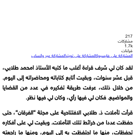
217
مشاركات
1.7k
قراءات
المشاركة على فايسبوك
المشاركة على تويتر
المشاركة عبر واتساب
لقد
كان
لي
شرف
قراءة
أغلب
ما
كتبه
الأستاذ
امحمد
طلابي،
قبل
عشر
سنوات،
وبقيت
أتابع
كتاباته
ومحاضراته
إلى
اليوم
.
من
خلال
ذلك،
عرفت
طريقة
تفكيره
في
عدد
من
القضايا
والمواضيع
.
فكان
لي
فيها
رأي،
وكان
لي
فيها
نظر
.
قرأت
تأملات
ذ
.
طلابي
الافتتاحية
على
مجلة
“
الفرقان
“
،
حتى
حفظت
عددا
من
خرائط
تلك
التأملات
.
وبقيت
لي
على
أفكاره
تحفظات،
منها
ما
احتفظت
به
إلى
اليوم،
ومنها
ما
راجعته