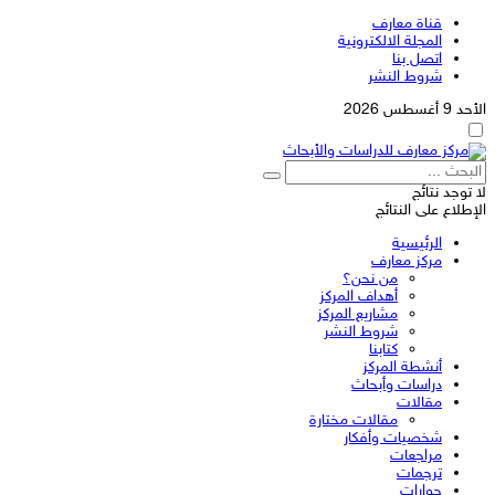
قناة معارف
المجلة الالكترونية
اتصل بنا
شروط النشر
الأحد 9 أغسطس 2026
لا توجد نتائج
الإطلاع على النتائج
الرئيسية
مركز معارف
من نحن؟
أهداف المركز
مشاريع المركز
شروط النشر
كتابنا
أنشطة المركز
دراسات وأبحاث
مقالات
مقالات مختارة
شخصيات وأفكار
مراجعات
ترجمات
حوارات