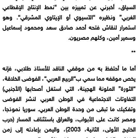
السياق،
أخبرني
عن
تمييزه
بين
“
نمط
الإنتاج
الإقطاعي
الغربي
”
ونظيره
“
الآسيوي
أو
الإيتاوي
المشرقي
“.
وهو
استمرار
لنقاش
فتحه
أحمد
صادق
سعد
ومحمود
إسماعيل
وسمير
أمين،
وكلهم
مصريون
.
**
أما
ما
أحتفظ
به
من
موقفي
الناقد
للأستاذ
طلابي،
فإنه
يخص
موقفه
مما
سمي
ب
“
الربيع
العربي
“
،
الفوضى
الخلاقة،
“
الثورة
”
الملونة
الهجينة،
التي
استغل
أصحابها
(
الأجنبي
)
التفاوتات
الاجتماعية
في
الوطن
العربي
لنشر
الفوضى
وتفكيك
ما
تبقى
من
وحدة
الوطن
العربي
.
سوريا
نموذجا،
ومصر
كانت
على
الأبواب،
والعراق
باستئناف
المسار
(
حرب
الخليج
الأولى،
الثانية،
2003)
،
واليمن
بإعادته
إلى
زمن