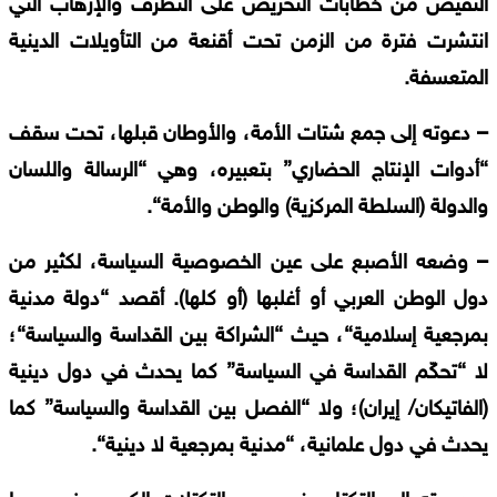
النقيض
من
خطابات
التحريض
على
التطرف
والإرهاب
التي
انتشرت
فترة
من
الزمن
تحت
أقنعة
من
التأويلات
الدينية
المتعسفة
.
–
دعوته
إلى
جمع
شتات
الأمة،
والأوطان
قبلها،
تحت
سقف
“
أدوات
الإنتاج
الحضاري
”
بتعبيره،
وهي
“
الرسالة
واللسان
والدولة
(
السلطة
المركزية
)
والوطن
والأمة
“.
–
وضعه
الأصبع
على
عين
الخصوصية
السياسة،
لكثير
من
دول
الوطن
العربي
أو
أغلبها
(
أو
كلها
).
أقصد
“
دولة
مدنية
بمرجعية
إسلامية
“
،
حيث
“
الشراكة
بين
القداسة
والسياسة
“
؛
لا
“
تحكّم
القداسة
في
السياسة
”
كما
يحدث
في
دول
دينية
(
الفاتيكان
/
إيران
)
؛
ولا
“
الفصل
بين
القداسة
والسياسة
”
كما
يحدث
في
دول
علمانية،
“
مدنية
بمرجعية
لا
دينية
“.