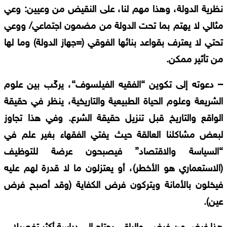
نظرية
الدولة،
وهذا
مهم
لنا،
على
النقيض
من
وعيين
:
وعي
مثالي
لا
يهتم
بما
تحت
الدولة
من
مضمون
اجتماعي
/
ووعي
تحتي
لا
يعترف
بقواعد
بنائها
الفوقي
(=
جهاز
الدولة
)
وما
لها
من
تأثير
ممكن
.
–
دعوته
إلى
تكوين
“
الفقيه
الفيلسوف
“
،
يركّب
بين
علوم
الشريعة
وعلوم
الحياة
الطبيعية
والتاريخية،
ينظر
في
حقيقة
الواقع
والتاريخ
قبل
تنزيل
حقيقة
الشرع
.
وفي
هذا
تجاوز
لبعض
مشاكلنا
العالقة
حيث
يفتي
الفقهاء
بغير
علم
في
“
السياسة
والاقتصاد
”
فيصبحون
عرضة
للتوظيف
(
الاستعماري
هو
الأخطر
)
،
أو
يعتزلون
ما
لا
قدرة
لهم
عليه
فيخلون
بالأمانة
ويتركون
فرض
الكفاية
(
وقد
أصبح
فرض
عين
).