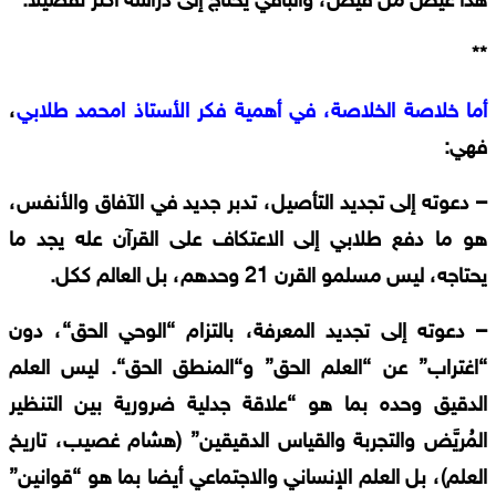
هذا
غيض
من
فيض،
والباقي
يحتاج
إلى
دراسة
أكثر
تفصيلا
.
**
أما
خلاصة
الخلاصة،
في
أهمية
فكر
الأستاذ
امحمد
طلابي
،
فهي
:
–
دعوته
إلى
تجديد
التأصيل،
تدبر
جديد
في
الآفاق
والأنفس،
هو
ما
دفع
طلابي
إلى
الاعتكاف
على
القرآن
عله
يجد
ما
يحتاجه،
ليس
مسلمو
القرن
21
وحدهم،
بل
العالم
ككل
.
–
دعوته
إلى
تجديد
المعرفة،
بالتزام
“
الوحي
الحق
“
،
دون
“
اغتراب
”
عن
“
العلم
الحق
”
و
“
المنطق
الحق
“.
ليس
العلم
الدقيق
وحده
بما
هو
“
علاقة
جدلية
ضرورية
بين
التنظير
المُريَّض
والتجربة
والقياس
الدقيقين
” (
هشام
غصيب،
تاريخ
العلم
)
،
بل
العلم
الإنساني
والاجتماعي
أيضا
بما
هو
“
قوانين
”