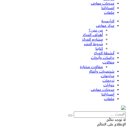
مدونات معارف
إصداراتنا
ملفات
الرئيسية
مركز معارف
من نحن؟
أهداف المركز
مشاريع المركز
شروط النشر
كتابنا
أنشطة المركز
دراسات وأبحاث
مقالات
مقالات مختارة
شخصيات وأفكار
مراجعات
ترجمات
حوارات
مدونات معارف
إصداراتنا
ملفات
لا توجد نتائج
الإطلاع على النتائج