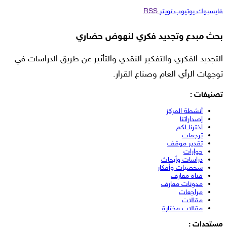
فايسبوك
يوتيوب
تويتر
RSS
بحث مبدع وتجديد فكري لنهوض حضاري
التجديد الفكري والتفكير النقدي والتأثير عن طريق الدراسات في
توجهات الرأي العام وصناع القرار.
تصنيفات :
أنشطة المركز
إصداراتنا
اخترنا لكم
ترجمات
تقدير موقف
حوارات
دراسات وأبحاث
شخصيات وأفكار
قناة معارف
مدونات معارف
مراجعات
مقالات
مقالات مختارة
مستجدات :