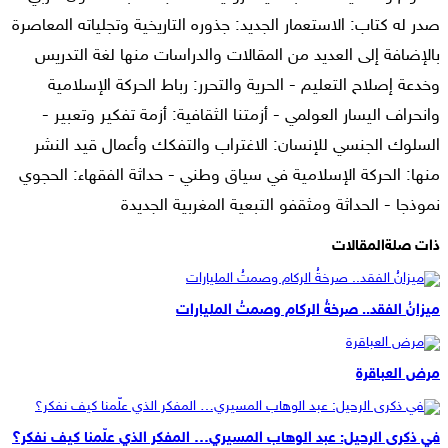
صدر له كتاب: الاستعمار الجديد: جذوره التاريخية وتجلياته المعاصرة
بالإضافة إلى العديد من المقالات والدراسات منها لغة التدريس
وخدعة إصلاح التعليم - الحرية والتحرر: رباط الحركة الإسلامية
وانحراف اليسار العولمي - أزمتنا الثقافية: أزمة تفكير وتعبير -
السلوك الجنسي للإنسان: الاغتراب والتفكك وأعمال قيد النشر
منها: الحركة الإسلامية في سياق وطني - حداثة الفقهاء: الحجوي
نموذجا - الحداثة ومثقفو التبعية المغربية الجديدة
ذات صلة
المقالات
ميزانُ الفقد.. صرخةُ الركام وصمتُ المليارات
مرض العباقرة
في ذكرى الرحيل: عبد الوهاب المسيري… المفكر الذي علّمنا كيف نفكر؟