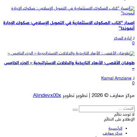
إصدار “كتاب الصكوك الاستثمارية في التمويل الإسلامي: صكوك الإجارة
أنموذجا”
لـ
إدارة المركز
0
طوفـان الأقصـى: الأبعاد التاريخية والدلالات الاستراتيجية – الجزء الخامس
–
لـ
Kamal Amziane
0
مركز معارف © 2026 | تطوير تطوير
Alindevx00x
لا توجد نتائج
الإطلاع على النتائج
الرئيسية
مركز معارف