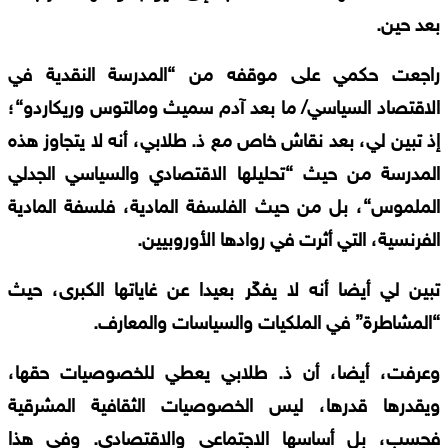
بعد
حين
.
راجعت
حكمي
على
موقفه
من
“
المدرسة
النقدية
في
الاقتصاد
السياسي
/
ما
بعد
آدم
سميث
ومالتوس
وريكاردو
“
؛
إذ
تبين
لي،
بعد
نقاش
خاص
مع
ذ
.
طلابي،
أنه
لا
يتجاوز
هذه
المدرسة
من
حيث
“
تحليلها
الاقتصادي
والسياسي
الجدلي
الملموس
“
،
بل
من
حيث
الفلسفة
المادية،
فلسفة
المادية
الفرنسية،
التي
أثرت
في
روادها
الأوروبيين
.
تبين
لي
أيضا
أنه
لا
يفكّر
بعيدا
عن
غاياتها
الكبرى،
حيث
“
المشاطرة
”
في
الملكيات
والسياسات
والمعارف
.
وعرفت،
أيضا،
أن
ذ
.
طلابي
يعطي
للخصوصيات
حقها،
ويقدرها
قدرها،
ليس
الخصوصيات
الثقافية
المشرقية
فحسب،
بل
أساسها
الاجتماعي
والاقتصادي
.
وفي
هذا