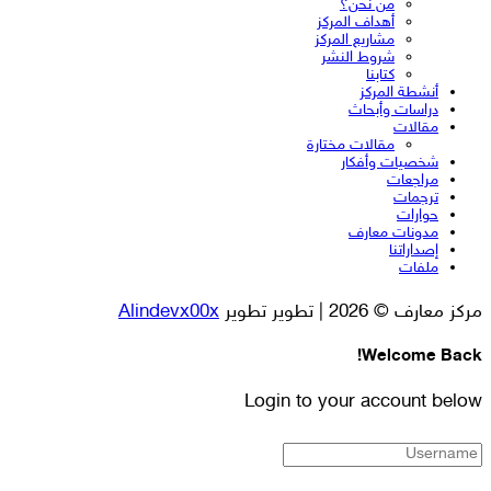
من نحن؟
أهداف المركز
مشاريع المركز
شروط النشر
كتابنا
أنشطة المركز
دراسات وأبحاث
مقالات
مقالات مختارة
شخصيات وأفكار
مراجعات
ترجمات
حوارات
مدونات معارف
إصداراتنا
ملفات
مركز معارف © 2026 | تطوير تطوير
Alindevx00x
Welcome Back!
Login to your account below