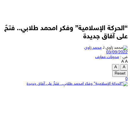
“الحركة الإسلامية” وفكر امحمد طلابي.. فتحٌ
على آفاق جديدة
لـ
محمد زاوي
03/09/2022
في :
مدونات معارف
A
A
A
A
Reset
0