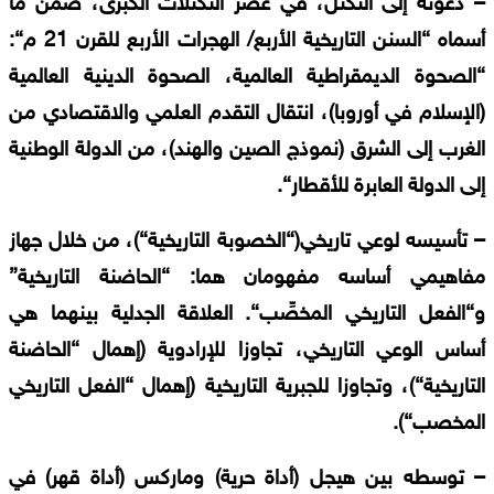
–
دعوته
إلى
التكتل،
في
عصر
التكتلات
الكبرى،
ضمن
ما
أسماه
“
السنن
التاريخية
الأربع
/
الهجرات
الأربع
للقرن
21
م
“:
“
الصحوة
الديمقراطية
العالمية،
الصحوة
الدينية
العالمية
(
الإسلام
في
أوروبا
)
،
انتقال
التقدم
العلمي
والاقتصادي
من
الغرب
إلى
الشرق
(
نموذج
الصين
والهند
)
،
من
الدولة
الوطنية
إلى
الدولة
العابرة
للأقطار
“.
–
تأسيسه
لوعي
تاريخي
(“
الخصوبة
التاريخية
“)
،
من
خلال
جهاز
مفاهيمي
أساسه
مفهومان
هما
: “
الحاضنة
التاريخية
”
و
“
الفعل
التاريخي
المخصِّب
“.
العلاقة
الجدلية
بينهما
هي
أساس
الوعي
التاريخي،
تجاوزا
للإرادوية
(
إهمال
“
الحاضنة
التاريخية
“)
،
وتجاوزا
للجبرية
التاريخية
(
إهمال
“
الفعل
التاريخي
المخصب
“).
–
توسطه
بين
هيجل
(
أداة
حرية
)
وماركس
(
أداة
قهر
)
في