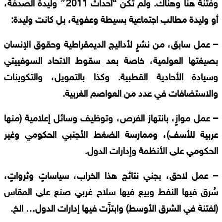
وفتنة
هنا
وهناك
.
ولم
تكن
“
أحداث
2011″
وليدة
الصدفة،
أو
وليدة
مطالب
اجتماعية
بسيطة
وعفوية،
بل
كانت
وليدة
:
–
عمل
سابق،
من
نشرٍ
لأداليج
الديمقراطية
وحقوق
الإنسان
بصيغتها
العولمية،
خاصة
بعد
سقوط
الاتحاد
السوفييتي
وسيادة
الأحادية
القطبية
.
وكذا
بالتمويل،
والتكوينات
والاستضافات
في
عدد
من
العواصم
الغربية
.
–
عمل
موازٍ،
بانتهاز
الفرص،
وتوظيف
وسائل
إعلامية
(
منها
عربية
للأسف
)
،
وممارسة
الضغط
الأجنبي
الحكومي
وغير
الحكومي
على
الأنظمة
وإدارات
الدول
.
–
عمل
لاحق،
بجني
نتائج
هذا
الخراب،
سياساتٍ
وثرواتٍ،
سُرق
فيها
النفط
وبيع
فيها
سلاح
غربي
صنع
على
المقاس
(
لفتنة
في
الشرق
الأوسط
)
وابتزَّت
فيها
إدارات
الدول
…
الخ
.