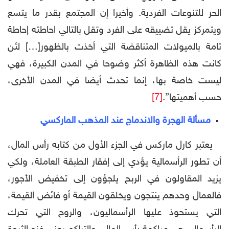
الحر للتنوعات الفردية. وأخيرا إن المجتمع بقدر ما يتسع
ويتمركز يقل تضييقه على الفرد وتقل بالتالي احاطته إحاطة
تامة بالميولات المتناقضة التي أخذت بالظهور[…] لئن
كانت هذه الظاهرة أكثر وضوحا في المدن الكبيرة، فهي
ليست خاصة بها، إنما تحدث أيضا في المدن الأخرى،
حسب أهميتها”.
[7]
مسألة الهجرة والاندماج عند المذهب الماركسي
يعتبر كارل ماركس في الجزء الأول من كتابه رأس المال،
أن تطور الرأسمالية يؤدي إلى إفقار الطبقة العاملة، ولكي
يزيد المقاولون في الربح يلجؤون إلى تخفيض الأجور،
فالعمال وحدهم ينتجون ويخلقون القيمة أو فائض القيمة،
التي يستحوذ عليها الرأسماليون، والروح التي تحرك