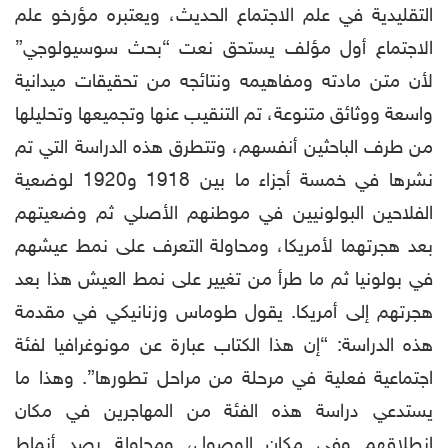
التقليدية في علم الاجتماع الحديث، ويعتبره مؤرخو علم
الاجتماع أول مؤلف يستحق نعت “بحث سوسيولوجي”
لأن متن مادته ومفاهيمه ونتائجه من تحقيقات ميدانية
واسعة ووثائق متنوعة، تم التنقيب عنها وتجميعها وتحليلها
من طرف الباحثين أنفسهم، وتتطرق هذه الدراسة التي تم
نشرها في خمسة أجزاء ما بين 1918 و1920 لوضعية
الفلاحين البولونيين في موطنهم الأصلي ثم وضعيتهم
بعد هجرتهما لأمريكا، ومحاولة التعرف على نمط عيشهم
في بولونيا ثم ما طرأ من تغيير على نمط العيش هذا بعد
هجرتهم إلى أمريكا. يقول طوماس وزنانیكي في مقدمة
هذه الدراسة: “إن هذا الكتاب عبارة عن مونوغرافيا لفئة
اجتماعية فعلية في مرحلة من مراحل تطورها”. وهذا ما
يستدعي دراسة هذه الفئة من المهاجرين في مكان
انطلاقهم وفي مكان الوصول، ومحاولة رصد أنماط