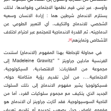
وأوسع، عبر تبني قيم نظمها الاجتماعي وقواعدها، لذلك
يستلزم الاندماج شرطين هما : إرادة الانسان وسعيه
الشخصي للاندماج والتكيف، أي التعبير الطوعي عن
اندماجيته، ثم القدرة الاندماجية للمجتمع عبر احترام اختلاف
الأشخاص وتمايزهم
.
[4]
في محاولة للإحاطة بهذا المفهوم (الاندماج) استندت
الفرنسية مادلين جراويتز ” “Madeleine Grawitz إلى
مجموعة من المقاربات: الاقتصادية، السيكولوجية،
الاجتماعية…، من أجل تقديم رؤية متكاملة حوله،
فسیکولوجيا يشير مفهوم الاندماج إلى ذلك السلوك
الجديد الذي يتكيف مع مجموع سلوكيات الفرد، أما من
الناحية السوسيولوجية. فقد أثارت جراوينز أن الاندماج هو
مفهوم غامض جدا، يصعب تحديده أو تقديم تعريف