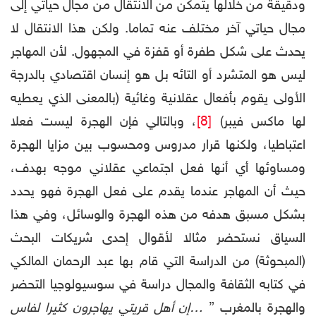
ودقيقة من خلالها يتمكن من الانتقال من مجال حياتي إلى
مجال حياتي آخر مختلف عنه تماما. ولكن هذا الانتقال لا
يحدث على شكل طفرة أو قفزة في المجهول. لأن المهاجر
ليس هو المتشرد أو التائه بل هو إنسان اقتصادي بالدرجة
الأولى يقوم بأفعال عقلانية وغائية (بالمعنى الذي يعطيه
لها ماكس فيبر)
[8]
، وبالتالي فإن الهجرة ليست فعلا
اعتباطيا، ولكنها قرار مدروس ومحسوب بين مزايا الهجرة
ومساوئها أي أنها فعل اجتماعي عقلاني موجه بهدف،
حيث أن المهاجر عندما يقدم على فعل الهجرة فهو يحدد
بشكل مسبق هدفه من هذه الهجرة والوسائل، وفي هذا
السياق نستحضر مثالا لأقوال إحدى شريكات البحث
(المبحوثة) من الدراسة التي قام بها عبد الرحمان المالكي
في كتابه الثقافة والمجال دراسة في سوسيولوجيا التحضر
والهجرة بالمغرب ”
…إن أهل قريتي يهاجرون كثيرا لفاس