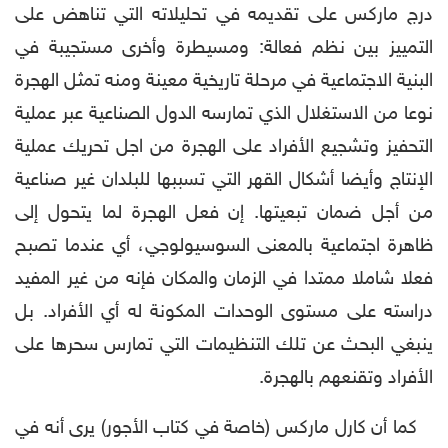
درج ماركس على تقديمه في تحليلاته التي تناهض على
التمييز بين نظم فعالة: ومسيطرة وأخرى مستجيبة في
البنية الاجتماعية في مرحلة تاريخية معينة ومنه تمثل الهجرة
نوعا من الاستغلال الذي تمارسه الدول الصناعية عبر عملية
التحفيز وتشجيع الأفراد على الهجرة من اجل تحريك عملية
الإنتاج وأيضا أشكال القهر التي تسببها للبلدان غير صناعية
من أجل ضمان تبعيتها. إن فعل الهجرة لما يتحول إلى
ظاهرة اجتماعية بالمعنى السوسيولوجي، أي عندما تصبح
فعلا شاملا ممتدا في الزمان والمكان فإنه من غير المفيد
دراسته على مستوى الوحدات المكونة له أي الأفراد. بل
ينبغي البحث عن تلك التنظيمات التي تمارس سحرها على
الأفراد وتقنعهم بالهجرة.
كما أن كارل ماركس (خاصة في كتاب الأجور) يرى أنه في