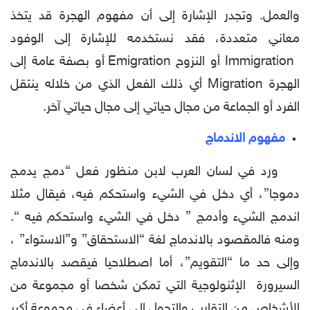
والعمل. وتجدر الإشارة إلى أن مفهوم الهجرة قد يتخذ
معاني متعددة، فقد نستخدمه للإشارة إلى الوفود
Immigration أو النزوح Emigration أو بصفة عامة إلى
الهجرة Migration أي ذلك الفعل الذي من خلاله ينتقل
الفرد أو الجماعة من مجال حياتي إلى مجال حياتي آخر.
مفهوم الاندماج
ورد في لسان العرب لابن منظور فعل “دمج يدمج
دموجا”، أي دخل في الشيء واستحكم فيه، فيقال مثلا
اندمج الشيء وأدمج ” دخل في الشيء واستحكم فيه “.
ومنه فالمقصود بالاندماج لغة “الاستحقاق” و”الاستواء” ،
وإلى حد ما “التقويم”، أما اصطلاحيا فيقصد بالاندماج
السيرورة الإثنولوجية التي تمكن شخصا أو مجموعة من
الأشخاص من التقارب والتحول إلى أعضاء في مجموعة أكبر