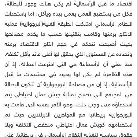
اقتصاد ما قبل الرأسمالية لم يكن هناك وجود للبطالة،
فكل من يستطيع العمل يعمل بيده ويأكل؛ أما باستحداث
النظام الرأسمالي امتلكت الطبقة الغنية(البرجوازية) عملية
الإنتاج برمتها وقامت بتقنينها حسب ما يخدم مصالحها
بحيث أصبحت تتحكم في حجم انتاج الاقتصاد برمته
وتحدده عن المستوى الذي يحقق لها أعلى عائد بأقل تكلفة.
مما يعني أن الرأسمالية هي التي اخترعت البطالة، إذ أن
هذه الظاهرة لم يكن لها وجود في مجتمعات ما قبل
الرأسمالية، إذ إن من مصلحة البورجوازية أن تتكون البطالة
في المجتمع التي تصبح بمثابة جيش عمال احتياطي يتم
استدعاؤه متى وجب ذلك، وهو الأمر نفسه الذي قامت به
البورجوازية بريطانيا مع المهاجرين الايرلنديين حيث تم
استخدامهم كجيش عمال احتياطي منخفض التكلفة وبلا
حقوق سياسية لتغذية النظام الرأسمالي في بريطانيا. على