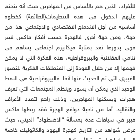
للأفراد، الذين هم بالأساس من المهاجرين حيث أنه يتحتم
عليهم الدخول في هذه التنظيمات(الطائفة) كخطوة
أساسية من أجل الاندماج الاقتصادي والاجتماعي هذا من
جهة، ومن جهة أخرى فالهجرة حسب أفكار ماكس فيبر
فهي بدورها تعد بمثابة ميكانيزم اجتماعي يساهم في
تنامي العقلانية والبيروقراطية، هذه الفكرة التي لا يمكن
فهمها إلا من خلال العودة إلى المنطلقات الفكرية للتصور
الفيبري التي تم الحديث عنها آنفا. فالبيروقراطية هي النمط
الوحيد الذي يمكن أن يسود وينظم المجتمعات التي تعرف
هجرات ويسكنها المهاجرين، وذلك راجع لتعدد الأعراف
والتقاليد. أما من ناحية دوافع الهجرة فقد ربطها ماكس
فيبر في سياقات عدة بمسألة “الاضطهاد” الديني، حيث
عرض شواهد من التاريخ كهجرة اليهود والكاثوليك خاصة