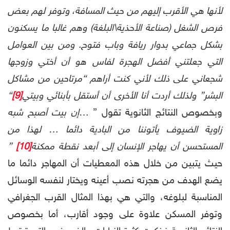
لأنها هي الأقرب إليهم من حيث المسافة، وتوفر لهم بعض
فرص الشغل (صناعة الأحذية\البلغة) وهم غالبا ما يسكنون
بشكل جماعي بدوار ريافة وباب فتوح. ومن بين العوامل
التي جعلتني أفضل الهجرة لفاس هو أن أختي وزوجها
شجعاني على ذلك لأني كنت
أراهم “مرتاحين من مشاكل
البشر” ولذلك أردت أنا الأخرى أن أستقل بأبنائي وبيتي
[9]
“
وبخصوص النتائج الثانوية تقول ” …
إن
بيت أصبح شبه
زاوية الضيوف يأتوننا من البادية دائما … لهذا من
المستحسن أن يهاجر الإنسان إلى أبعد نقطة ممكنة
[10]
”
حيث يتبين من خلال هذه المعطيات أن المهاجر دائما ما
يضع الهدف من هجرته نصب أعينه ويختار لنفسه الوسائل
المناسبة لبلوغه، والتي هي بهذا المثال القرب الجغرافي
وتوفر المسكن علاوة على وجود أقارب، أما بخصوص