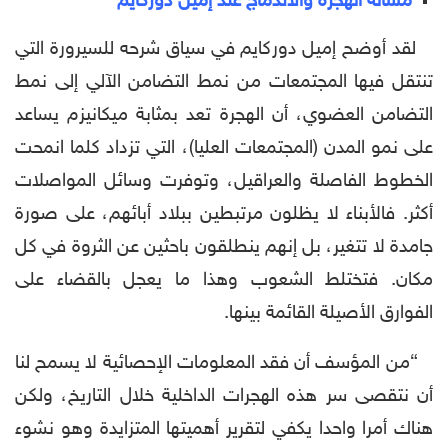
مسألة الهجرة والاندماج عند إميل دوركايم
لقد أوضح إميل دوركايم في سياق شرحه للسيرورة التي
تنتقل فيها المجتمعات من نمط التضامن الآلي إلى نمط
التضامن العضوي، أن الهجرة تعد بمثابة ميكانيزم يساعد
على نمو المدن (المجتمعات العليا)، التي تزداد كلما انمحت
الخطوط الفاصلة والعراقيل، وتوفرت وسائل المواصلات
أكثر. فالأبناء لا يظلون مرتبطين ببلاد أبائهم، على صورة
جامدة لا تتغير، بل إنهم ينطلقون باحثين عن الثروة في كل
مكان. فتختلط الشعوب وهذا ما يعجل بالقضاء على
الفوارق الأصيلة القائمة بينها.
“من المؤسف أن فقد المعلومات الإحصائية لا يسمح لنا
أن نتقصى سر هذه الهجرات الداخلية خلال التاريخ، ولكن
هناك أمرا واحدا يكفي لتقرير أهميتها المتزايدة وهو نشوء