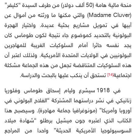
منحة مالية هامة (50 ألف دولار) من طرف السيدة “كليفر”
(Madame Cluver) والتي مكنها ما ورثته من أموال عن
أبيها في تمويل مشاريع بحثية عديدة. واختيار الهجرة
البولونية بالتحديد كموضوع جاء نتيجة لكون طوماس كان
يجد نفسه حائرا أمام السلوكيات الغريبة للمهاجرين
البولونيين في الولايات المتحدة الأمريكية. ولذلك اعتبر أن
هذه السلوكيات المتناقضة تجعل من هذه الجماعة مشكلة
اجتماعية
تستحق أن ينكب عليها بالبحث والدراسة.
[14]
في 1918 سيشرع وليام إسحاق طوماس وفلوریا
زنانیکي في نشر دراستهما المشتركة “الفلاح البولوني في
أوروبا وأمريكا” (مونوغرافيا جماعة مهاجرة). وسيصبح هذا
الكتاب الذي اعتبره جون میشیل برطلو “شهادة ميلاد
السوسيولوجيا الأمريكية الحديثة” واحدا من المراجع