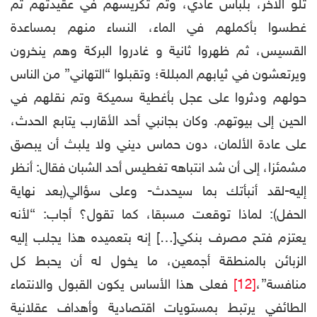
تلو الاخر، بلباس عادي، وتم تكريسهم في عقيدتهم ثم
غطسوا بأكملهم في الماء، النساء منهم بمساعدة
القسيس، ثم ظهروا ثانية و غادروا البركة وهم ينخرون
ويرتعشون في ثيابهم المبللة؛ وتقبلوا “التهاني” من الناس
حولهم ودثروا على عجل بأغطية سميكة وتم نقلهم في
الحين إلى بيوتهم. وكان بجانبي أحد الأقارب يتابع الحدث،
على عادة الألمان، دون حماس ديني ولا يلبث أن يبصق
مشمئزا، إلى أن شد انتباهه تغطيس أحد الشبان فقال: أنظر
إليه-لقد أنبأتك بما سيحدث- وعلى سؤالي(بعد نهاية
الحفل): لماذا توقعت مسبقا، كما تقول؟ أجاب: “لأنه
يعتزم فتح مصرف بنكي[…] إنه بتعميده هذا يجلب إليه
الزبائن بالمنطقة أجمعين، ما يخول له أن يحبط كل
منافسة”،
[12]
فعلى هذا الأساس يكون القبول والانتماء
الطائفي يرتبط بمستويات اقتصادية وأهداف عقلانية