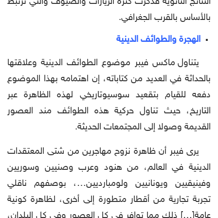
النتائج الثانوية فذكرت كثرة الزيارات والضيوف والتي ترتبط
بالأساس بالقرب الجغرافي.
الهجرة
والطوائف الدينية
يتناول ماكس فيبر موضوع الطوائف الدينية وعلاقتها
بالحداثة في العديد من كتاباته، إن اهتمامه بهذا الموضوع
دفعه للقيام بتقعيد سوسيوتاريخي لهذه الظاهرة عبر
التاريخ، حيث تناول حركية هذه الطوائف مند العصور
القديمة وصولا إلى المجتمعات الحديثة.
يرى فيبر أن ظاهرة نزوح مهاجرين من شتى المعتقدات
الدينية في العالم، من هنود وعرب وصنيين وسوريين
وفينيقيين ويونانيين ولومبارديين…، بوصفهم ناقلي
تجربة تجارية من أقطار متطورة إلى أخرى، لظاهرة كونية
عامة[…] ذلك مما توافر في كل العصور وفي كل البلدان،