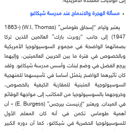
إلى الولايات المتحدة الأمريكية.
مسألة الهجرة والاندماج عند مدرسة شيكاغو
يعتبر وليام “إسحاق طوماس” (W.I, Thomas) (1863-
1947) إلى جانب “روبرت بارك” العالمين اللذين تركا
بصماتهما الواضحة في مجموع السوسيولوجيا الأمريكية
وبالخصوص في فترة ما بين الحربين العالميتين، وإليهما
يرجع الفضل في وضع لبنات وأسس مدرسة شيكاغو. ولقد
كان تأثيرهما الواضح يتمثل أساسا في تأسيسهما للمنهجية
السوسيولوجية المتبنية للمقاربة الكيفية بالخصوص،
وخروجهما بالسوسيولوجيا من المكاتب إلى مواجهة الوقائع
في الميدان. ويعتبر “إرنيست بيرجس” (E. Burgess) « أن
أهمية طوماس تكمن في أنه كان المعلم الأول
للسوسيولوجيا الحضرية في شيكاغو، كما أن دوره الكبير