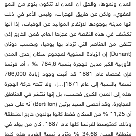
المدن ونموها، والحق أن المدن لا تتكون بنوع من النمو
العفوي، ولكن عن طريق الهجرات، وليس الأمر في ذلك
انها مدينة بوجودها لارتفاع المواليد عن الوفيات، إذا أنها
تكشف في هذه النقطة عن عجزها العام. فمن الخارج إذن
تتلقى من العناصر التي تزداد بها يوميا، وبحسب دونان
(Dunant) إن الزيادة السنوية لمجموع سكان إحدى المدن
الأوربية الكبر مدين للهجرة بنسبة 784,6 ‰ ، أما فرنسا
فإن غحصاء عام 1881 قد أثبت وجود زيادة 766,000
نسمة بالنسبة إلى عام 1871[…]، ولا تتجه حركة الهجرة
هذه إلى المدن الكبرى فحسب، بل إنها تنتشر في المناطق
المجاورة. وقد أحصى السيد برتين (Bertillon) أنه على حين
أن 11,25 % من السكان فقط كانوا يولدون خارج المنطقة
وذلك كمتوسط لفرنسا كلها عام 1887، كان من يولد في
منطقة السين 34,68 % وتزداد نسبة الغرباء هذه كلما