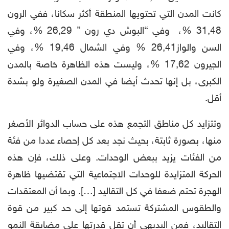
كانت المدن التي تحتويها المنطقة أكثر سكانا، ففي الرون
31,48 %، وفي “البوش دي رون ” 26,29 %، وفي
السن والواز26,41 % وفي الشمال 19,46 %، وفي
الجيرون 17,62 %، وليست هذه الظاهرة خاصة بالمدن
الكبرى، بل إنها تحدث أيضا في المدن الصغيرة ولو بشدة
أقل.
وتتزايد كل مناطق التجمع هذه على حساب الدوائر الأصغر
منها، بصورة ثابتة، بحيث نجد بعد كل إحصاء عددا من فئة
من الفئات يزيد ببعض الوحدات. وعلى ذلك، فإن هذه
الحركة المتزايدة للوحدات الاجتماعية التي تقتضيها ظاهرة
الهجرة تحتم ضعفا في كل التقاليد […]. وبما أن المعتقدات
والطقوس المشتركة تستمد قوتها إلى حد كبير من قوة
التقاليد، فمن البديهي أن تقل قدرتها على مضايقة النمو