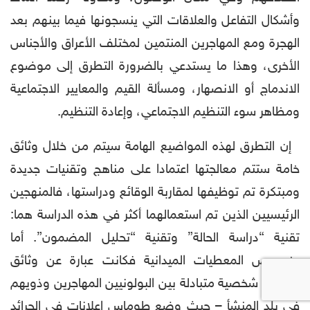
وأشكال التفاعل والعلاقات التي ينسجونها فيما بينهم بعد
الهجرة ومع المهاجرين المنتمين لمختلف الأعراق والأجناس
الأخرى، وهذا ما يستدعي بالضرورة التطرق إلى موضوع
الاندماج أو الانصهار، ومسألة القيم والمعايير الاجتماعية
ومظاهر سوء التنظيم الاجتماعي، وإعادة التنظيم.
إن التطرق لهذه المواضيع الهامة سيتم من خلال وثائق
خامة ستتم معالجتها اعتمادا على مناهج وتقنيات جديدة
ومبتكرة تم توظيفها لمقاربة الوقائع ودراستها، فالمنهجين
الرئيسيين الذين تم استعمالهما أكثر في هذه الدراسة هما:
تقنية “دراسة الحالة” وتقنية “تحليل المضمون”. أما
بخصوص المعطيات الميدانية فكانت عبارة عن وثائق
ورسائل شخصية متبادلة بين البولونيين المهاجرين وذويهم
في بلد المنشأ – حيث وضع طوماس إعلانات في الجرائد