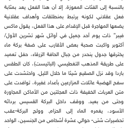
بالنسبة إلى الفئات المعوزة. إلا أن هذا الفعل يعد بمثابة
فعل عقلاني لكونه يرتبط بمنطلقات وأهداف عقلانية
يضعها المهاجرة قبل الإقدام على هذا الفعل، يقول ماكس
فيبر” ذات يوم أحد جميل في أوائل شهر تشرين الأول/
أكتوبر واكبت صحبة بعض الأقارب على ضفة بركة ماء
يخترقها جدول ينحدر من جبال الحافة الزرقاء، حفل تعميد
على طريقة المذهب التغطيسي (الباتيست)، كان الطقس
باردا وقد نزل الصقيع شيئا ما خلال الليل. واحتشدت على
سفح الهضبة عائلات المزارعين بأعداد غفيرة، توافدت على
متن العربات الخفيفة ذات العجلتين من الأماكن المجاورة
وحتى من بعيد. ووقف داخل البركة القسيس بردائه
الأسود، يغمره الماء إلى الحزام. وولج البركة-عقب
تحضيرات شتى- حوالي عشرة أشخاص من الجنسين، الواحد