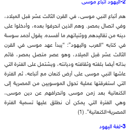
2-
اليهود أتباع موسى
هم أتباع النبي موسى، في القرن الثالث عشر قبل الميلاد،
وفي اتصال بمصر. وهم الذين انحرفوا بعده، وأدخلوا على
دينه من تقاليدهم ووثنياتهم ما أفسده. يقول أحمد سوسة
في كتابه “العرب واليهود”: “يبدأ عهد موسى في القرن
الثالث عشر قبل الميلاد، وهو عصر متصل بمصر، قائم
بذاته أيضا بلغته وثقافته وديانته، ويشتمل على الفترة التي
عاشها النبي موسى على أرض كنعان مع أتباعه، ثم الفترة
التي استغرقتها عملية تحول الموسويين من المصرية إلى
الكنعانية بعد زمن موسى وانحرافهم عن دين موسى،
وهي الفترة التي يمكن أن نطلق عليها تسمية الفترة
المصرية-الكنعانية”. (1)
3-
لغة اليهود