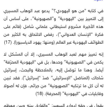
في كتابه “من هو اليهودي؟” يدعو عبد الوهاب المسيري
إلى التمييز بين “اليهودية” و”الصهيونية”، على أساس أن
هذه الأخيرة مشروع استيطاني علماني شامل (قائم على
فكرة “الإنسان العدواني”)، رفض الالتحاق به الكثير من
الطوائف اليهودية عبر العالم (ومنها: يهود الدياسبورا). (17)
إنه تمييز مهم لعبد الوهاب المسيري، إلا أن المشكل لا
يكمن في “الصهيونية” وحدها، بل في “اليهودية المحرّفة”
أيضا. وهذا ما توصّل إليه، بالملاحظة والبحث، إسرائيل
شاحاك (المناضل “الإسرائيلي” ضدّ “إسرائيل”). فقد تبين
له أن كل ما ترتكبه “الصهيونية” من جرائم، فإن له أصولا
وقابليات في “اليهودية” (المحرفة). (18)
يقول في حقه إدوارد السعيد: “والفارق بينه وبين معظم