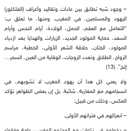
– وجود شبه تطابق بين عادات وتقاليد وأعراف (الفلكلور)
اليهود والمسلمين، في المغرب. ومنها، ما تعلق ب:
“التعامل مع العقم، الحمل، الولادة، أيام النحس وأيام
السعد، حماية المولود الجديد، الزيارات والهدايا بعد ازدياد
المولود، الختان، حلاقة الشعر الأولى، الخطبة، مراسم
الزواج، الطلاق وتعدد الزوجات، الوقاية من العين، السحر…
إلخ”. (13)
ولا يعني كل هذا أن يهود المغرب لا تشوبهم، في
انسجامهم مع المغاربة، شائبة. بل إن بعض الظواهر تؤكد
العكس، وذلك من قبيل:
– انعزالهم في فتراتهم الأولى.
– دخولهم في نزاعات مع المجتمع المغربي، عامة وفقهاء