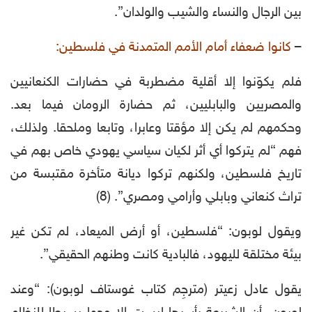
بين الرجال والنساء والشيب والولدان”.
–
كانوا ضعفاء أمام الأمم المتمدنة في فلسطين:
فلم يكوّنوا إلا أقلية مضطربة في حضارات الكنعانيين
والمصريين والبابليين، ثم حضارة الرومان فيما بعد.
وحكمهم لم يكن إلا مؤقتا وعابرا، وتابعا وملحقا. ولذلك،
فهم “لم يتركوا أي أثر لكيان سياسي يهودي خاص بهم في
تاريخ فلسطين، ولكنهم تركوا ديانة متأخرة مقتبسة من
تراث كنعاني وبابلي وأرامي ومصري”. (8)
ويقول لوبون: “فلسطين، أو أرض الميعاد، لم تكن غير
بيئة مختلقة لليهود، فالبادية كانت وطنهم الحقيقي”.
يقول عادل زعيتر (مترجِم كتاب غوستاف لوبون): “وعند