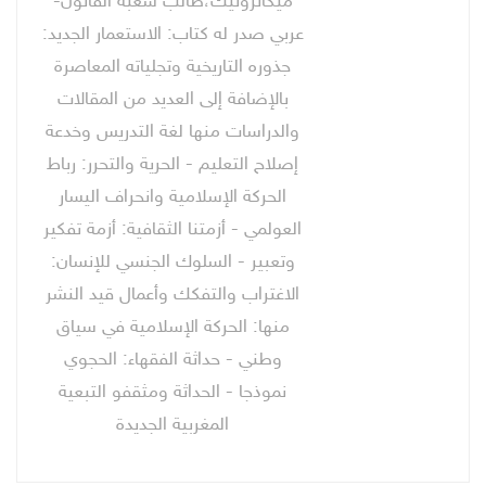
ميكاترونيك،طالب شعبة القانون-
عربي صدر له كتاب: الاستعمار الجديد:
جذوره التاريخية وتجلياته المعاصرة
بالإضافة إلى العديد من المقالات
والدراسات منها لغة التدريس وخدعة
إصلاح التعليم - الحرية والتحرر: رباط
الحركة الإسلامية وانحراف اليسار
العولمي - أزمتنا الثقافية: أزمة تفكير
وتعبير - السلوك الجنسي للإنسان:
الاغتراب والتفكك وأعمال قيد النشر
منها: الحركة الإسلامية في سياق
وطني - حداثة الفقهاء: الحجوي
نموذجا - الحداثة ومثقفو التبعية
المغربية الجديدة