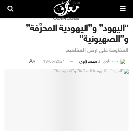
“اليهود” و”اليهودية المحرَّفة”
و”الصهيونية”
المقاومة على أرض المفاهيم
A
لـ
محمد زاوي
19/05/2021
A