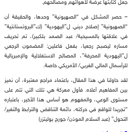
جعل كتابتها عرضة لأهوائهم ومصالحهم.
– حصر المشكل في “الصهيونية” وحدها، والحقيقة أن
“الصهيونية” إصلاح ديني ل”اليهودية” (ك”البروتستانتية”
في علاقتها بالمسيحية/ عبد الصمد بلكبير)، تم تحريف
مساره ليصبح رجعيا، بفعل فاعلين: المضمون الرجعي
ل”اليهودية المحرفة”، المصالح الاستغلالية والإمبريالية
للرأسمال المالي الغربي/ الأمريكي خاصة.
لقد حاولنا في هذا المقال، باعتماد مراجع معتبرة، أن نميز
بين المفاهيم أعلاه. فأول معركة هي تلك التي تتم على
مستوى الوعي، والمفهوم هو أساس هذا الأخير، باعتباره
“تجريدا للواقع في حركته، دائمة التناقض والترابط والتغير/
التحول” (عبد السلام الموذن/ جورج بوليتزر)