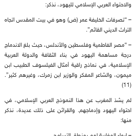
والاحتواء العربي الإسلامي لليهود، نذكر:
– “تصرفات الخليفة عمر (ض) وهو في بيت المقدس اتجاه
التراث الديني القائم”.
– “مصر الفاطمية وفلسطين والأندلس، حيث بلغ الاندماج
درجة مساهمة اليهود في بناء الثقافة والدولة العربية
الإسلامية، في نماذج راقية أمثال الفيلسوف الطبيب ابن
ميمون، والشاعر المفكر والوزير ابن زمرك، وغيرهم كثير”.
(11)
لم يشذ المغرب عن هذا النموذج العربي الإسلامي، في
احتواء اليهود وإدماجهم. والقرائن على ذلك عديدة، نذكر
منها:
– إيواء المغاربة لهم بمنطق التسامح.