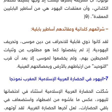
لوبون، أن الشريعة بأسرها ليست إلا وجها بسيطا للنظام
الكلداني، وأن معتقدات اليهود هي من أساطير البابليين
المعقدة”. (9(
– شرائعهم كلدانية وعقائدهم أساطير بابلية:
لقد كانوا ذوي قابلية للانحراف عن دين موسى، وتحريف
اليهودية. إذ لم ينفصلوا كما هو مطلوب عن وثنيات
المحيطين بهم، ولم يخضعوا لموسى إلا بعد أن قرب
“التوحيد” من ارتباطهم بالأرض وبمصالحهم العينية.
7-
اليهود في الحضارة العربية الإسلامية: المغرب نموذجا
شكّلت الحضارة العربية الإسلامية استثناء في احتضانها
لليهود، عكس ما عاشوه من اضطهاد واستضعاف في
باقي الحضارات، لعل آخرها الحضارة الغربية. لقد آوتهم،