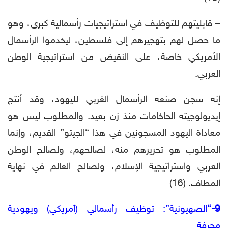
– قابليتهم للتوظيف في استراتيجيات رأسمالية كبرى، وهو
ما حصل لهم بتهجيرهم إلى فلسطين، ليخدموا الرأسمال
الأمريكي خاصة، على النقيض من استراتيجية الوطن
العربي.
إنه سجن صنعه الرأسمال الغربي لليهود، وقد أنتج
إيديولوجيته الحاخامات منذ زن بعيد. والمطلوب ليس هو
معاداة اليهود المسجونين في هذا “الجيتو” القديم، وإنما
المطلوب هو تحريرهم منه، لصالحهم، ولصالح الوطن
العربي واستراتيجية الإسلام، ولصالح العالم في نهاية
المطاف. (16)
9-“
الصهيونية”: توظيف رأسمالي (أمريكي) ويهودية
محرفة