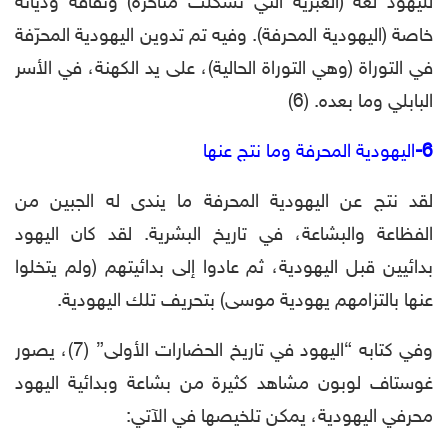
لليهود لغة (العبرية التي تشكلت متأخرة) وثقافة وديانة
خاصة (اليهودية المحرفة). وفيه تم تدوين اليهودية المحرّفة
في التوراة (وهي التوراة الحالية)، على يد الكهنة، في الأسر
البابلي وما بعده. (6)
6-
اليهودية المحرفة وما نتج عنها
لقد نتج عن اليهودية المحرفة ما يندى له الجبين من
الفظاعة والبشاعة، في تاريخ البشرية. لقد كان اليهود
بدائيين قبل اليهودية، ثم عادوا إلى بدائيتهم (ولم يتخلوا
عنها بالتزامهم يهودية موسى) بتحريف تلك اليهودية.
وفي كتابه “اليهود في تاريخ الحضارات الأولى” (7)، يصور
غوستاف لوبون مشاهد كثيرة من بشاعة وبدائية اليهود
محرفي اليهودية، يمكن تلخيصها في الآتي: