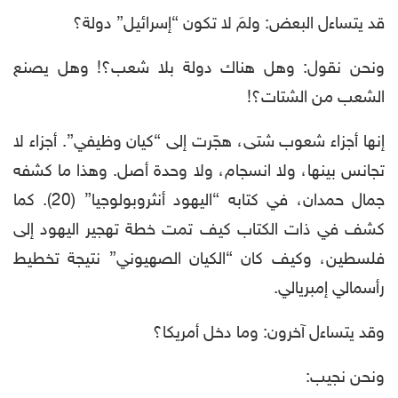
قد يتساءل البعض: ولمَ لا تكون “إسرائيل” دولة؟
ونحن نقول: وهل هناك دولة بلا شعب؟! وهل يصنع
الشعب من الشتات؟!
إنها أجزاء شعوب شتى، هجّرت إلى “كيان وظيفي”. أجزاء لا
تجانس بينها، ولا انسجام، ولا وحدة أصل. وهذا ما كشفه
جمال حمدان، في كتابه “اليهود أنثروبولوجيا” (20). كما
كشف في ذات الكتاب كيف تمت خطة تهجير اليهود إلى
فلسطين، وكيف كان “الكيان الصهيوني” نتيجة تخطيط
رأسمالي إمبريالي.
وقد يتساءل آخرون: وما دخل أمريكا؟
ونحن نجيب: