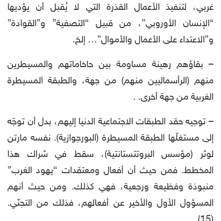
غربي، لتنفيذ الأعمال القذرة التي لا يُقبل أن يؤديها
“الإنسان الأوروبي”، من قبيل “التصفية” و”القوادة”
و”الاعتداء على الأعمال والأموال”… إلخ.
– بقاؤهم رهينة مساومة بين حاخاماتهم والمسيطرين
منهم (الرأسماليين منهم) من جهة، والطبقة المسيطرة
الغربية من جهة أخرى. .
– توجيه حقد الطبقات الاجتماعية الدنيا إليهم، بدل أن توجّه
إلى مستغلّها الطبقة المسيطرة (البورجوازية). نفسه مارتن
لوثر (مؤسس البروتتستانتية)، سقط في شراك هذا
المخطط. فمن حيث أن أفعال ومعتقدات “يهود الغرب”
منبوذة وفظيعة ورجعية، فهي كذلك. ومن حيث أنهم
المسؤول الأول والأخير عن أفعالهم، فذلك من التجنّي.
(15)