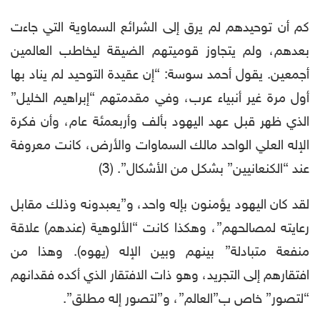
كم أن توحيدهم لم يرق إلى الشرائع السماوية التي جاءت
بعدهم، ولم يتجاوز قوميتهم الضيقة ليخاطب العالمين
أجمعين. يقول أحمد سوسة: “إن عقيدة التوحيد لم يناد بها
أول مرة غير أنبياء عرب، وفي مقدمتهم “إبراهيم الخليل”
الذي ظهر قبل عهد اليهود بألف وأربعمئة عام، وأن فكرة
الإله العلي الواحد مالك السماوات والأرض، كانت معروفة
عند “الكنعانيين” بشكل من الأشكال”. (3)
لقد كان اليهود يؤمنون بإله واحد، و”يعبدونه وذلك مقابل
رعايته لمصالحهم”، وهكذا كانت “الألوهية (عندهم) علاقة
منفعة متبادلة” بينهم وبين الإله (يهوه). وهذا من
افتقارهم إلى التجريد، وهو ذات الافتقار الذي أكده فقدانهم
“لتصور” خاص ب”العالم”، و”لتصور إله مطلق”.