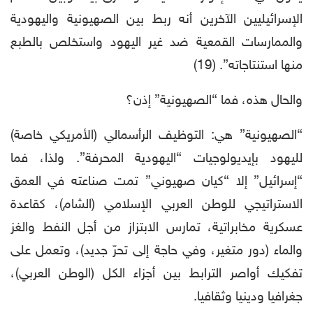
الإسرائيليين الآخرين أنه ربط بين الصهيونية واليهودية
والممارسات القمعية ضد غير اليهود واستخلص بالطبع
منها استنتاجاته”. (19)
والحال هذه، فما “الصهيونية” إذن؟
“الصهيونية” هي: التوظيف الرأسمالي (الأمريكي خاصة)
لليهود بإيديولوجيات “اليهودية المحرفة”. ولذا، فما
“إسرائيل” إلا “كيان صهيوني” تمت صناعته في العمق
الاستراتيجي للوطن العربي الإسلامي (الشام)، كقاعدة
عسكرية مخابراتية، تمارس الابتزاز من أجل النفط والغز
والماء (دور متغير، وفي حاجة إلى تحرّ جديد)، وتعمل على
تفكيك أواصر الترابط بين أجزاء الكل (الوطن العربي)،
جغرافيا ودينيا وثقافيا.