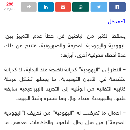
288
مشاركات
1-
مدخل
يسقط الكثير من الباحثين في خطأ عدم التمييز بين:
اليهودية واليهودية المحرفة والصهيونية، فتنتج عن ذلك
عدة أخطاء معرفية أخرى، أبرزها:
– النظر إلى “اليهودية” كديانة ناضجة منذ البداية، لا كديانة
متقدمة في الأديان التوحيدية، ما يجعلها تشكل مرحلة
كتابية انتقالية من الوثنية إلى التجريد (الإبراهيمية سابقة
عليها، واليهودية امتداد لها)، وما تفسره وثنية اليهود.
– إهمال ما تعرضت له “اليهودية” من تحريف (“اليهودية
المحرفة”) من قبل رجال التلمود والحاخامات بعدهم، ما