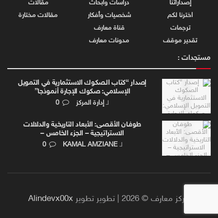
إصداراتنا
دراسات وأبحاث
مقالات
اخترنا لكم
شخصيات وأفكار
مقالات مختارة
ترجمات
قناة معارف
تقدير موقف
مدونات معارف
مستجدات :
إصدار “كتاب الصكوك الاستثمارية في التمويل
الإسلامي: صكوك الإجارة أنموذجا”
لـ
إدارة المركز
0
طوفـان الأقصـى: الأبعاد التاريخية والدلالات
الاستراتيجية – الجزء الخامس –
لـ
KAMAL AMZIANE
0
مركز معارف © 2026 | تطوير تطوير
Alindevx00x