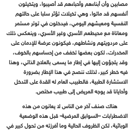
مصابين وأن أبناءهم وأحباءهم قد أصيبوا، ويتخيلون
أنفسهم قد ماتوا، وهي تخيلات تؤثر سلبا على حالتهم
النفسية ومعيشهم اليومي، فيدخلون في توتر مستمر
ومعاناة مع محيطعم الأسري وغير الأسري، وينعكس ذلك
على مردويتهم ونشاطهم، فيكونون عرضة للإدمان على
المخدرات، لكون بعضها تخفف من إحساسهم بالخوف،
وقد يلجؤون إليها في إطار ما يسمى بالعلاج الذاتي، وهذا
فيه خطر كبير، لذلك ننصح في هذا الإطار بضرورة
الاستشارة الطبية، فالطبيب العام له القدة على التدخل
وأحايانا قد يوجه المريض إلى طبيب مختص.
هناك صنف آخر من الناس لا يعانون من هذه
الاضطرابات –السوابق المرضية- قبل هذه الوضعية
الوبائية، لكن الظروف الحالية وما أفرزته من تحول كبير في