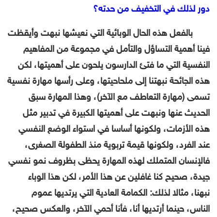
دور لذلك في التخفيف من حدته؟
بالفعل هذه الحال الوبائية التي نعيشها نبهت وأيقظت
فينا أهمية التساؤل والتأمل في مجموعة من المفاهيم
النفسية التي ما فتئ الدارسون يلحون على أهميتها، لكن
هذه الجائحة نبهتنا إلى ملحاحيتها، وعلى رأسها مهارة نفسية
تسمى (مهارة التعاطف مع الآخر)، وهذا المهارة سبق
الحديث عنها ونبهت على أهميتها الكبيرة في تدبير مثل
هذه الأزمات، ولكونها أساسا في استواء الوضع النفسي
عند الفرد، ولكونها قيمة تربوية منذ الطفولة الصغرى،
فالإنسان المتملك لهذه المهارة يحظى بظروف نمو نفسي
جيدة، صحيح كنا غافلين عن هذا الأمر، لكن هذا الوباء
نبهنا، مثالا لذلك: الكمامة العادية التي يرتديها عموم
الناس، حينما أرتديها أنا، فأنا أحمي الآخر، والعكس صحيح،