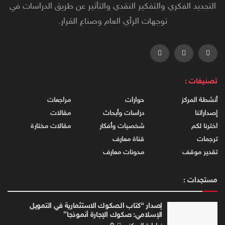
التجديد الفكري والتفكير النقدي والتأثير عن طريق الدراسات في
توجهات الرأي العام وصناع القرار.
تصنيفات :
أنشطة المركز
حوارات
مراجعات
إصداراتنا
دراسات وأبحاث
مقالات
اخترنا لكم
شخصيات وأفكار
مقالات مختارة
ترجمات
قناة معارف
تقدير موقف
مدونات معارف
مستجدات :
إصدار “كتاب الصكوك الاستثمارية في التمويل
الإسلامي: صكوك الإجارة أنموذجا”