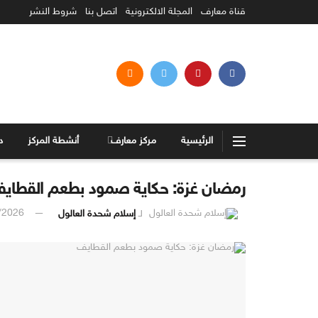
قناة معارف
المجلة الالكترونية
اتصل بنا
شروط النشر
الرئيسية
مركز معارف
أنشطة المركز
د
رمضان غزة: حكاية صمود بطعم القطاي
لـ
إسلام شحدة العالول
/2026