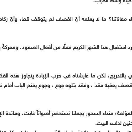
 حياة وسط الخراب.
تهاء معاناتنا؟ ما لا يعلمه أنّ القصف لم يتوقف قط، وأنّ ر
مجرد استقبال هذا الشهر الكريم فعلًا من أفعال الصمود، ومعركة
ٍ بالتدريج، لكن ما عايشناه في حرب الإبادة يتجاوز هذه ال
صف يعقبه فقد ، وفقد يتلوه جوع ، وجوع يفتح الباب أمام ن
مة؛ فنداء السحور يجعلنا نستحضر أصواتاً غابت، ومائدة الإفطا
نين لدفء البيت.