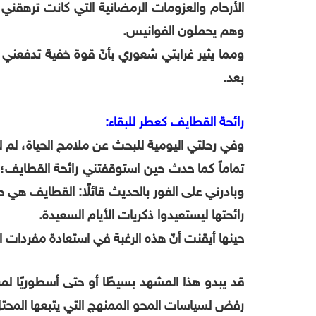
الأرحام والعزومات الرمضانية التي كانت ترهقن
وهم يحملون الفوانيس.
ومما يثير غرابتي شعوري بأنّ قوة خفية تدفعني
بعد.
رائحة القطايف كعطر للبقاء:
وفي رحلتي اليومية للبحث عن ملامح الحياة، ل
تماماً كما حدث حين استوقفتني رائحة القطايف؛ 
وبادرني على الفور بالحديث قائلًا: القطايف هي 
رائحتها ليستعيدوا ذكريات الأيام السعيدة.
حينها أيقنت أنّ هذه الرغبة في استعادة مفردات
قد يبدو هذا المشهد بسيطًا أو حتى أسطوريًا 
رفض لسياسات المحو الممنهج التي يتبعها المحتل، 