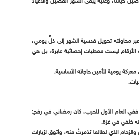
صيل حياتنا، وعليه يبقى الشهر الفضيل والأعياد
بر محاولته تحويل قدسية الشهر إلى ذلٍّ يومي،
هذه الأرقام ليست معطيات إحصائية عابرة، بل هي
عركة يومية لتأمين حاجاته الأساسية.
يات.
 ففي العام الأول للحرب، كان رمضاني في رفح:
كته خلفي في غزة.
 والزحام الذي لطالما تذمرتُ منه، وأتوق لزيارات