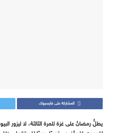
المشاركة على فايسبوك
يطلُّ رمضانُ على غزة للمرة الثالثة، لا ليزور ا