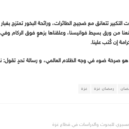
ت التكبير تتعانق مع ضجيج الطائرات، ورائحة البخور تمتزج بغبار
صنعنا من ورق بسيط فوانيسنا، وعلقناها بزهوٍ فوق الركام و
مة إن كُتب علينا.
و صرخة ضوء في وجه الظلام العالمي، و رسالة تحدٍ تقول: نحن 
ضان
رمضان غزة
غزة
 المسيري للبحوث والدراسات في قطاع غزة