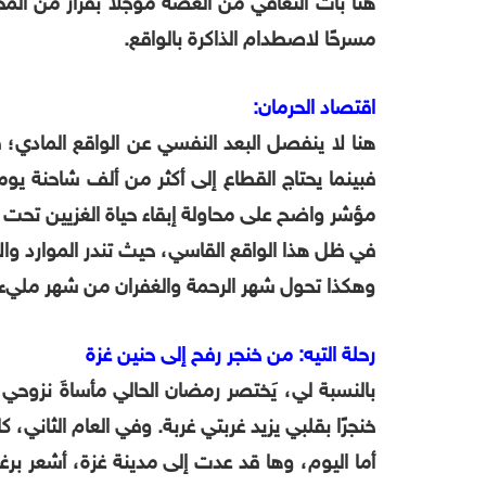
هنا بات التعافي من الغُصّة مؤجلًا بقرار من ال
مسرحًا لاصطدام الذاكرة بالواقع.
اقتصاد الحرمان:
هنا لا ينفصل البعد النفسي عن الواقع المادي؛ 
فبينما يحتاج القطاع إلى أكثر من ألف شاحنة يوم
مؤشر واضح على محاولة إبقاء حياة الغزيين تحت
في ظل هذا الواقع القاسي، حيث تندر الموارد وا
وهكذا تحول شهر الرحمة والغفران من شهر مليء ب
رحلة التيه: من خنجر رفح إلى حنين غزة
بالنسبة لي، يَختصر رمضان الحالي مأساةَ نزوح
خنجرًا بقلبي يزيد غربتي غربة. وفي العام الثاني،
أما اليوم، وها قد عدت إلى مدينة غزة، أشعر برغبة