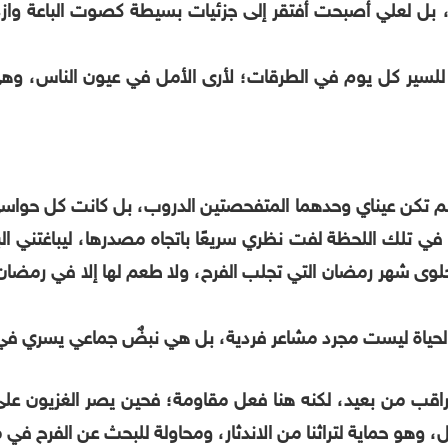
ي، بل لعلي أصبحت أفتقر إلى جزئيات بسيطة كصوت الباعة وازد
 للسير كل يوم في الطرقات؛ لأرى الأمل في عيون الناس، وهي 
م لم تكن عيناي وحدهما المتفحصتين الدروب، بل كانت كل ح
في تلك اللحظة لفت نظري سريعًا باتجاه مصدرها، ليباغتني الب
حلوى شهر رمضان التي تجلب الفرح، ولا طعم لها إلا في رمضان
 الحياة ليست مجرد مشاعر فردية، بل هي نبضٌ جماعي يسري في 
لمراقب من بعيد، لكنه هنا فعل مقاومة؛ فحين يصر الغزيون ع
وهو حماية لتراثنا من الاندثار، ومحاولة للبحث عن الفرح في م