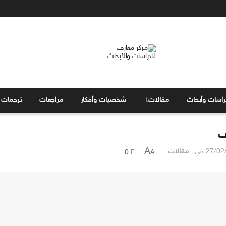
راسات وأبحاث
مقالات
شخصيات وأفكار
مراجعات
ترجمات
ف
A
27/02
في :
مقالات
0
A