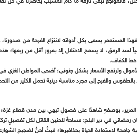
محتل، فالمواجع تبقى نازفة ما دام المُسبب يحاصرنا في كل تفا
فهذا المستعمر يسعى بكل أدواته لانتزاع الفرحة من صدورنا، ع
ياً لسد الرمق، لا يسمح الاحتلال إلا بمرور أقل من ربعها؛ 
 خط الكفاف.
لأموال وترتفع الأسعار بشكل جنوني؛ أضحى المواطن الغزي في م
الطقوس والفرح إلى مجرد مناسبة دينية تحمل الكثير من التحد
ي المرير، بوصفهِ شاهدًا على فصولِ تيهي بين مدن قطاع غزة؛
 كان رمضاني في دير البلح: مساحةً للحنين القاتل لكل تفصيلٍ تر
 جامحة لاستعادة الحياة بحذافيرها؛ فبتُّ أحنُّ لضجيج الشوارع