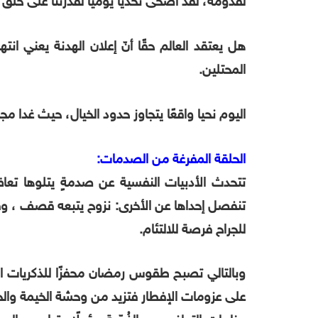
لقدومه، لقد أضحى تحديًا يوميًا لقدرتنا على خلق
هل يعتقد العالم حقًا أنّ إعلان الهدنة يعني ان
المحتلين.
اليوم نحيا واقعًا يتجاوز حدود الخيال، حيث غدا 
الحلقة المفرغة من الصدمات:
تتحدث الأدبيات النفسية عن صدمةٍ يتلوها تعاف
تنفصل إحداها عن الأخرى: نزوح يتبعه قصف ، وق
للجراح فرصة للالتئام.
وبالتالي تصبح طقوس رمضان محفزًا للذكريات المؤل
على عزومات الإفطار فتزيد من وحشة الخيمة والح