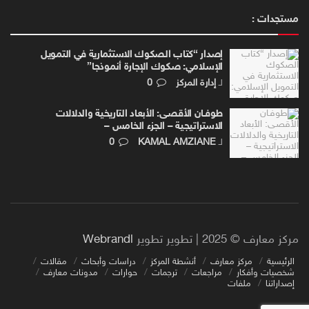
مستجدات :
إصدار “كتاب الصكوك الاستثمارية في التمويل
الإسلامي: صكوك الإجارة أنموذجا”
لـ
إدارة المركز
0
طوفـان الأقصـى: الأبعاد التاريخية والدلالات
الاستراتيجية – الجزء الخامس –
لـ
KAMAL AMZIANE
0
مركز معارف © 2025 | تطوير تطوير
Webrandl
الرئيسية
مركز معارف
أنشطة المركز
دراسات وأبحاث
مقالات
شخصيات وأفكار
مراجعات
ترجمات
حوارات
مدونات معارف
إصداراتنا
ملفات