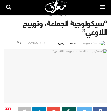
“سيكولوجية الجماعة، وتهييج
اللاوعي”
A
لـ
محمد حمومي
22/03/2020
A
229