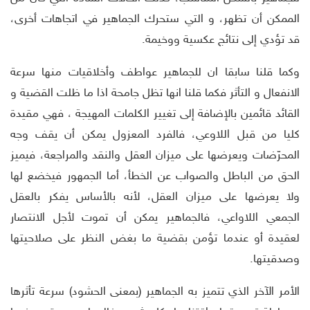
الممكن أن تظهر، و التي ستحرك الجماهير في اتجاهات أخرى،
قد تؤدي إلى نتائج عكسية ووخيمة.
وكما قلنا سابقا ان للجماهير عواطف وأخلاقيات منها سرعة
الانفعال و التأثر فكما قلنا انها تظل جامحة اذا ما ظلت القضية و
القائد قائمين بالإضافة إلى تغيير الكلمات المهيجة ، فهي مقيدة
كليا من قبل اللاوعي، فالفرد المعزول يمكن أن يقف وجه
المحرّضات ويعرضها على ميزان العقل والنقد والمراجعة، فيميز
الحق من الباطل والصواب عن الخطأ، أما الجمهور فيخضع لها
ولا يعرضها على ميزان العقل، لأنه بالأساس يفكر بالعقل
الجمعي اللاواعي، فالجماهير يمكن أن تموت لأجل الانتصار
لعقيدة أو عندما تؤمن بقضية ما بغض النظر على صلاحيتها
وصدقيتها.
الأمر الآخر الذي تتميز به الجماهير (بمعنى الحشود) سرعة تأثرها