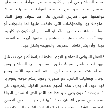
تتسم الجماهير في أحوال كثيرة بتضخيم العواطف وتبسيطها
فتصبح مجرد بيدق في يد هذه العواطف فتتحرك بتحرك
عواطفها، فهي تمارس الأمرين على حد سواء، وفق الحالة
المنوطة بها والمحرّضات التي طبقت عليها إما بالإيجاب أو
السلب، فأنه يجب على القائد أو المحرض ان يكون ذو كاريزما
قوية أيضا، ليكسب قلوب الجماهير و عطفها، أن يفهم القضية
جيدا، وأن يختار كلماته المحرضة والمهيجة بشكل جيد .
فالعمل اللاواعي للجماهير اليوم، بحاجة للدراسة أكثر من ذي قبل
فهو أحد مفاتيح معرفة طرق السيطرة على الجماهير وفق
استراتيجيات مضبوطة، تراعي الحالة المتطورة الآنية وتغيّر
الزمان وعقليات الناس، مع ضرورة وجود إعلام موجه يقوم به
فرد دون أن يدري فقد أصبح معظم الأفراد ينخرطون في
“البروبجندا” دون وعي ، و هذا هو الأمر الذي لا تسحن الدولة
تقديره في بعض الاحيان حيث أنها لم تدرس الوعي الجمعي
للجماهير بالشكل المناسب، كذلك الحالات الشاذة التي كان من