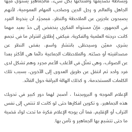
وبساطة تصديقها واقتناعها بكل شيء، فالجماهير يستوي فيها
الجاهل والعالم و رجل الدين وصاحب المهام العمومية، لأنهم
يصبحون عاجزين عن الملاحظة والنظر، فبمجرّد أن ينخرط الفرد
في الجمهور، فإنّ مستواه الفكري ينخفض إلى حدّ بعيد مهما
كانت درجته العلمية والفكرية، فيكفي إطلاق اقتراح ما في تجمع
بشري معيّن وسيحظى بانتشار واسع، بغض النظر عن
مصداقيته أو صحّته. والملاحظات الجماعية دائما هي الأكثر بعدا
عن الصواب، وهي تمثّل في الأغلب الأعم مجرد وهم تشكل لدى
فرد واحد ثم انتقل عن طريق العدوى إلى الآخرين، بسبب تلك
الكلمات المستخدمة، و كذلك الهالة البراقة حول القائد.
الإعلام الموجه و البروبجندا ، أصبح لهما دور كبير في تحريك
هذه الجماهير، و تكوين افكارها حتى لو كانت لا تنتمي إلى نفس
التراب أو الإقليم، فما أن يوجه الإعلام فكرة ما تحت لواء قضية
ما حتى تتشبع بها الجماهير و تأمن بها.