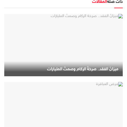
ذات صلة
المقالات
ميزانُ الفقد.. صرخةُ الركام وصمتُ المليارات