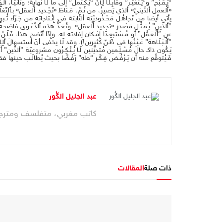
“يَـقْـبُح” و”يَـتغيَّـر” وقابِـلًـا لِـأَنْ “يَـكْـتمل” إلى ما لَـا نهاية؛ وثانيًـا،
«ٱلْـعمل ٱلدِّينيّ» ٱلذي يَصيرُ، من ثَـمّ، مَـناطَ «تَجْـديد ٱلْـعقل» بـﭑلتّغلّ
يأتي أيضا من تَجاهُـل مَحْـدُوديّته ٱلثّابتة في إِنْـتاجاته من جَـرّاء ثُ
“ٱلدِّين” يُـمَـثِّـل مَصْدرَ «تجديد ٱلْـعقل». وتُـعَـدُّ هذه ٱلدَّعْـوى
عن “ٱلْـعَـقْل” أو مُـسْتبعِـدًا إِمْـكان إفادته له. وإِذَا ٱتّضح هذا، فَـلَـنْ 
“ٱلْـبَـلَـاهة” عَـيْـنُها في ظَـنّ كثيرين!). وقد لَـا يخفى أنّ ٱستسهالَ ٱلِـاعتر
يَـكُون ذاكـ حالَ مُسْـلِـمين مُتديِّنين لَـا يُـنْـكِـرُون مشروعيّة “ٱلدِّين” أَصْلً
فَـيُتوقَّع منه أن يَـرْفُـض فِـكْـر “طه” رَفْـضًا بحيث يُطالَـب حينها فقط بأنْ
عبد الجليل الگُور
كاتب مغربي، متفلسف ومترج
ذات صلة
المقالات