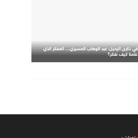
في ذكرى الرحيل: عبد الوهاب المسيري… المفكر الذي
علّمنا كيف نفكر؟