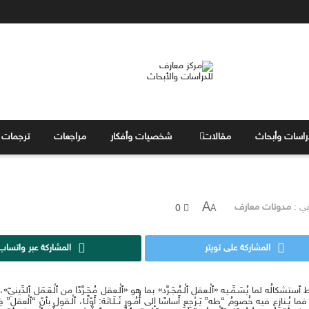
راسات وأبحاث
مقالات
شخصيات وأفكار
مراجعات
ترجمات
A
ي :
مدونات معارف
0
A
المشاركة على تويتر
المشاركة عبر واتساب
ط ٱستشكالُه لما يُسَـمِّـيه «ٱلْـعقل ٱلْـمُجَـرَّد» بما هو «ٱلْـعقل مُجَـرَّدًا من ٱلْـعَـمَل ٱلدِّ
 فما يُـنازِع فيه خُصومُ “طه” يَـرْجِع أَساسًا إلى أُمُـورٍ ثَــلَـاثة: أَوّلًـا، ٱلْـقول بأنّ “ٱلْعقل” ف