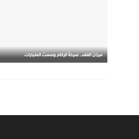
ميزانُ الفقد.. صرخةُ الركام وصمتُ المليارات