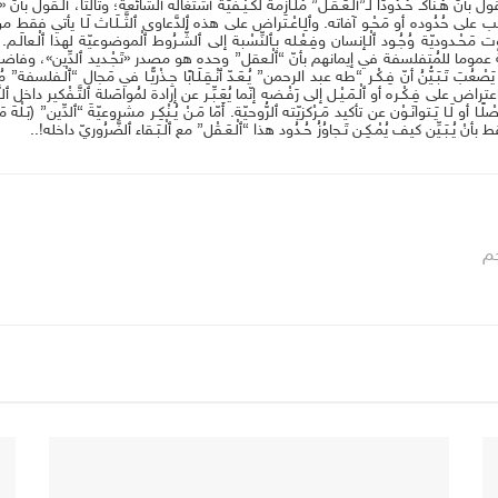
 ٱلْـقول بأنّ هُـناكـ حُـدُودًا لـ”ٱلْـعَـقْـل” مُلَـازِمة لكَـيْـفيّة ٱشْتغاله ٱلشّائعة؛ وثالثًا، ٱلْـقول بأن
ُب على حُدُوده أو مَحْـو آفاته. وٱلِـاعْـتراض على هذه ٱلدَّعاوى ٱلثَّــلَـاث لَـا يأتي فقط من غَـلَـب
ـبوت مَحْـدوديّة وُجُـود ٱلْـإنسان وفِـعْـله بـٱلنِّسْبة إلى ٱلشُّـرُوط ٱلْموضوعيّة لهذا ٱلْـع
 فاضحةً عموما للمُتفلسفة في إيمانهم بأنّ “ٱلْـعقل” وحده هو مصدر «تَجْـديد ٱلدِّين»، وفاضحةً 
يَصْعُبَ تَـبَـيُّنُ أنّ فِـكْـر “طه عبد الرحمن” يُـعَـدّ ٱنْـقِـلَـابًا جِـذْريًّـا في مَجال “ٱلْـفلسفة
اض على فِـكْـره أو ٱلْـمَـيْـل إلى رَفْـضه إنّما يُعَـبِّـر عن إرادة لمُواصَلة ٱلتَّـفْكير داخل ٱلنَّـم
ـا أو لَـا يَـتوانَـوْن عن تأكيد مَـرْكزيّته ٱلرُّوحيّة. أَمّا مَـنْ يُـنْكِـر مشروعيّةَ “ٱلدِّين” (بَـلْهَ م
 يُـبَـيِّن كيف يُمْـكِـن تَـجاوُزُ حُـدُود هذا “ٱلْـعَـقْل” مع ٱلْـبَـقاء ٱلضَّرُوريّ داخله!..
م