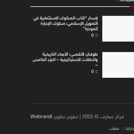
تجدات :
إصدار “كتاب الصكوك الاستثمارية في
التمويل الإسلامي: صكوك الإجارة
أنموذجا”
0
طوفـان الأقصـى: الأبعاد التاريخية
والدلالات الاستراتيجية – الجزء الخامس
–
0
مركز معارف © 2025 | تطوير تطوير
Webrandl
اراتنا
ملفات