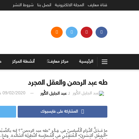
قناة معارف
المجلة الالكترونية
اتصل بنا
شروط النشر
الرئيسية
مركز معارف
أنشطة المركز
د
طه عبد الرحمن والعقل المجرد
لـ
عبد الجليل الگُور
09/02/2020
ف
المشاركة على فايسبوك
ما مَـحَـلُّ ٱلنِّـزاع ٱلْـأَساسيّ في فِـكْـر “طه عبد الرحمن”؟ إنه بـٱلضَّـبْ
«ٱلْـفِـعْل ٱلبَـشريّ» ٱلْـمُتعَـيِّـن في ٱلْمُـمارَسة ٱلنَّظريّة ٱلسّائدة. ولذا،