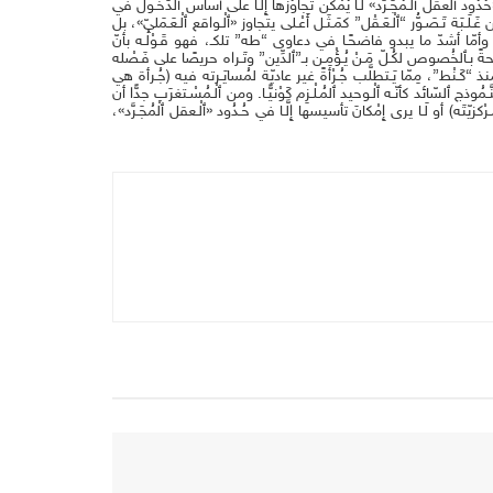
ّ «حُدُود ٱلْعقل ٱلْـمُجَـرَّد» لَـا يُمْكن تَجاوُزها إِلَّـا على أساس ٱلدُّخُـول في
َة تَـصَـوُّر “ٱلْـعَـقْل” كمَـثَـل أَعْـلى يتجاوز «ٱلْـواقع ٱلْـعَـمَليّ»، بل
الَـم. وأمّا أشدّ ما يبدو فاضحًـا في دعاوى “طه” تلكـ، فهو قَـوْلُـه بأنّ
بـٱلخُصوص لكُـلّ مَـنْ يُـؤْمِـن بـ”ٱلدِّين” وتَـراه حريصًا على فَـصْله
” مُنذ “كَـنْط”، مِمّا يَـتطلَّب جُـرْأةً غير عاديّة لمُسايَـرته فيه (جُـرأة هي
ُوذج ٱلسّائد كأنّـه ٱلْـوحيد ٱلمُـلْـزِم كَوْنيًّـا. ومن ٱلْـمُسْـتغرَب جدًّا أن
َـرْكزيّتَه) أو لَـا يرى إِمْكانَ تأسيسها إِلَّـا في حُـدُود «ٱلْـعقل ٱلْمُجَـرَّد»،