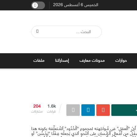
الخميس 6 أغسطس 2026
حوارات
مدونات معارف
إصداراتنا
ملفات
204
1.6k
قراءات
مشاركات
ينيّ»، أَيْ “ٱلْعقل” في مُـواجَهته لمجموع “ٱلْحُدُود” ٱلمُـتعلِّقة بكونه هذا
ِـعْـلٌ من أَفْـعال ٱلْـإِنْـسان على ٱلنّحو ٱلذي يَجعلُه فِـعْلًـا “يَحْـسُن” أو