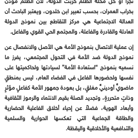
تجزأ أو حل محله الظلم خربت الدولة، لأن الظلم مؤذن
بخراب العمران، بحسب تعبير ابن خلدون، ويعتبر الباحث أن
العدالة الاجتماعية هي مركز التقاطع بين نموذج الدولة
العادلة والقادرة والفاعلة، والمجتمع الحي القوي والفاعل.
إن عملية الاتصال بنموذج الأمة هي الأصل والانفصال عن
نموذج الدولة ضد الأمة في التحول المجتمعي، يفرز ما
نسميه بنموذج “استعادة الأمة” لسيادتها ولحاكميتها على
نفسها ولحضورها الفاعل في الفضاء العام، ليس بمنطقٍ
ماضويٍّ أودينيٍّ مغلقٍ، بل بعودة جمهور الأمة كفاعلٍ مؤثرٍ
وذاتٍ متحررةٍ، وتجديد الصلة بقيم الانتماء والرموز الثقافية
وأبعاد الهوية، فضلاً عن إحياء أخلاق الفاعلية الحضارية
والطاقة الجماعية التي تعكسها الحوارية والسلمية
والتدافعية والأخلاقية واليقظة.