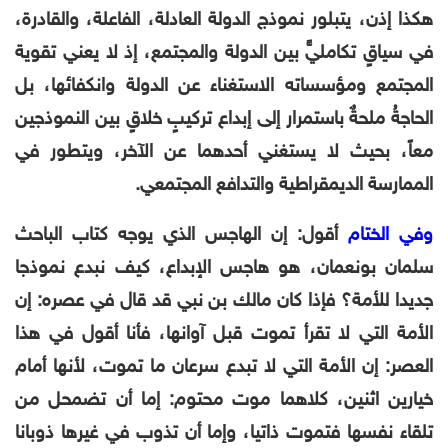
هكذا إذن، يتبلور نموذج الدولة العادلة، الفاعلة، والقادرة،
في سياقٍ تكامليٍّ بين الدولة والمجتمع، إذ لا يعني تقوية
المجتمع ومؤسساته الاستغناء عن الدولة وانكفائها، بل
الحاجةُ ملحةٌ باستمرار إلى إبداع تركيبٍ خلاقٍ بين النموذجين
معاً، بحيث لا يستغني أحدهما عن الآخر، ويتطور في
الممارسة الديمقراطية والتدافع المجتمعي.
وفي الختام
أقول: إن الهاجس الذي يوجه كتاب الباحث
سلمان بونعمان، هو هاجس الإبداع، كيف نبدع نموذجا
جديدا للأمة؟ فإذا كان مالك بن نبي قد قال في عصره: إن
الأمة التي لا تقرأ تموت قبل آوانها، فأنا أقول في هذا
العصر: إن الأمة التي لا تبدع سرعان ما تموت، لأنها أمام
خيارين اثنين، كلاهما موت محتوم: إما أن تضمحل من
تلقاء نفسها فتموت ذاتيا، وإما أن تذوب في غيرها ذوبانا