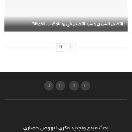
التخييل السردي وسرد التخييل في رواية: “باب الخوخة”
بحث مبدع وتجديد فكري لنهوض حضاري