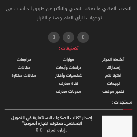
التجديد الفكري والتفكير النقدي والتأثير عن طريق الدراسات في
توجهات الرأي العام وصناع القرار.
تصنيفات :
أنشطة المركز
حوارات
مراجعات
إصداراتنا
دراسات وأبحاث
مقالات
اخترنا لكم
شخصيات وأفكار
مقالات مختارة
ترجمات
قناة معارف
تقدير موقف
مدونات معارف
مستجدات :
إصدار “كتاب الصكوك الاستثمارية في التمويل
الإسلامي: صكوك الإجارة أنموذجا”
لـ
إدارة المركز
0