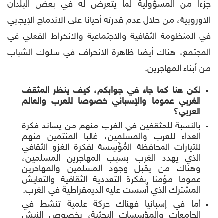
جزءا من المسؤولية لما يتعرض له في بعض البلدان
الاوروبية، من خلال عدم قدرته أحيانا على الاندماج الإيجابي
في المنظومة الثقافية والاجتماعية والانخراط الفعلي في
المجتمع، هناك أيضا ظاهرة الانحراف في سلوك الشباب
من أبناء المهاجرين.
لكن هنا كما جاء في جوابكم، كيف ينظر المثقف
الغربي عموما والإسباني خصوصا للعرب والعالم
العربي؟
بالنسبة للمثقفين في الغرب منهم من يساند فكرة
العداء للعرب والمسلمين، غالبا المنتمين منهم
للتيارات المحافظة المُؤَسِسة لفكرة الغزو الثقافي
الذي يهدد الغرب بسبب المهاجرين المسلمين،
وهناك من يقبل وجود المسلمين والمهاجرين
عموما مؤمنا بفكرة التعددية الثقافية والتعايش
المشترك الذي أُسست عليه الديمقراطية في الغرب.
أما في إسبانيا فهناك حركة علمية تنشط في
الجامعات والمؤسسات البحثية، بخصوص النبش