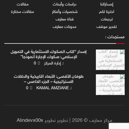
إصداراتنا
دراسات وأبحاث
مقالات
اخترنا لكم
شخصيات وأفكار
مقالات مختارة
ترجمات
قناة معارف
تقدير موقف
مدونات معارف
مستجدات :
إصدار “كتاب الصكوك الاستثمارية في التمويل
الإسلامي: صكوك الإجارة أنموذجا”
لـ
إدارة المركز
0
طوفـان الأقصـى: الأبعاد التاريخية والدلالات
الاستراتيجية – الجزء الخامس –
لـ
KAMAL AMZIANE
0
مركز معارف © 2026 | تطوير تطوير
Alindevx00x