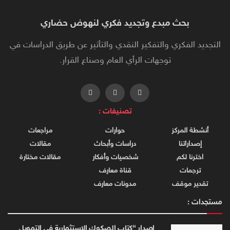
بحث مبدع وتجديد فكري لنهوض حضاري
التجديد الفكري والتفكير النقدي والتأثير عن طريق الدراسات في
توجهات الرأي العام وصناع القرار.
تصنيفات :
أنشطة المركز
حوارات
مراجعات
إصداراتنا
دراسات وأبحاث
مقالات
اخترنا لكم
شخصيات وأفكار
مقالات مختارة
ترجمات
قناة معارف
تقدير موقف
مدونات معارف
مستجدات :
إصدار “كتاب الصكوك الاستثمارية في التمويل