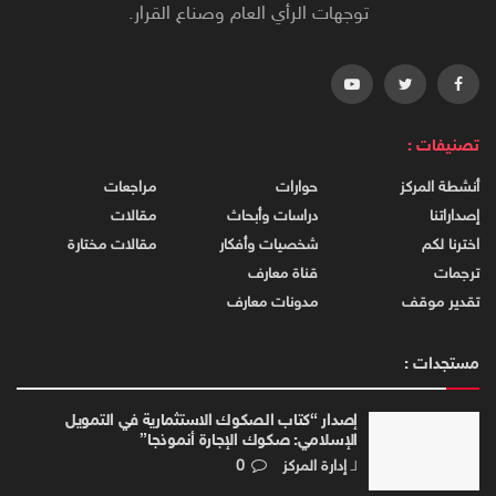
توجهات الرأي العام وصناع القرار.
تصنيفات :
أنشطة المركز
حوارات
مراجعات
إصداراتنا
دراسات وأبحاث
مقالات
اخترنا لكم
شخصيات وأفكار
مقالات مختارة
ترجمات
قناة معارف
تقدير موقف
مدونات معارف
مستجدات :
إصدار “كتاب الصكوك الاستثمارية في التمويل
الإسلامي: صكوك الإجارة أنموذجا”
لـ
إدارة المركز
0