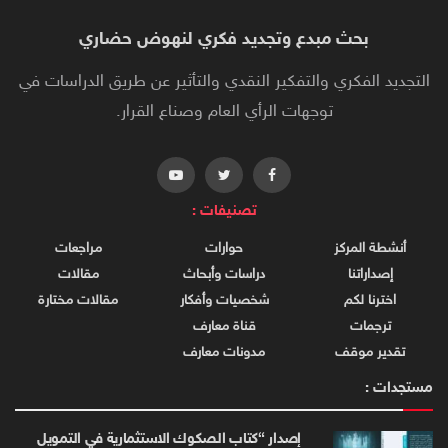
بحث مبدع وتجديد فكري لنهوض حضاري
التجديد الفكري والتفكير النقدي والتأثير عن طريق الدراسات في
توجهات الرأي العام وصناع القرار.
تصنيفات :
أنشطة المركز
حوارات
مراجعات
إصداراتنا
دراسات وأبحاث
مقالات
اخترنا لكم
شخصيات وأفكار
مقالات مختارة
ترجمات
قناة معارف
تقدير موقف
مدونات معارف
مستجدات :
إصدار “كتاب الصكوك الاستثمارية في التمويل