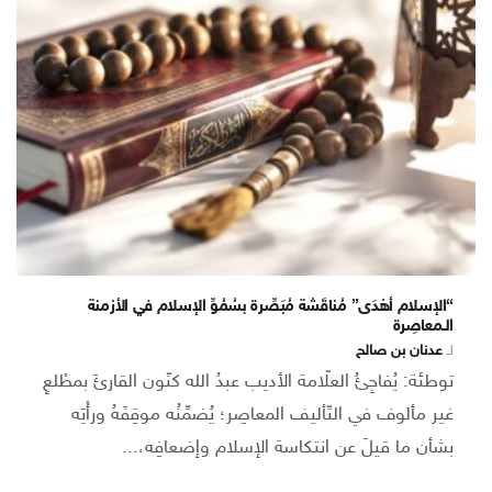
“الإسلام أهْدَى” مُناقَشة مُبَصِّرة بسُمُوِّ الإسلام في الأزمنة
الـمعاصِرة
لـ
عدنان بن صالح
توطئة: يُفاجِئُ العلّامة الأديب عبدُ الله كنّون القارئَ بمطْلعٍ
غير مألوف في التّأليف المعاصِر؛ يُضمِّنُه موقِفَهُ ورأْيَه
بشأن ما قيلَ عن انتكاسة الإسلام وإضعافِه،...