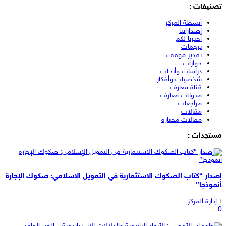
تصنيفات :
أنشطة المركز
إصداراتنا
اخترنا لكم
ترجمات
تقدير موقف
حوارات
دراسات وأبحاث
شخصيات وأفكار
قناة معارف
مدونات معارف
مراجعات
مقالات
مقالات مختارة
مستجدات :
إصدار “كتاب الصكوك الاستثمارية في التمويل الإسلامي: صكوك الإجارة
أنموذجا”
لـ
إدارة المركز
0