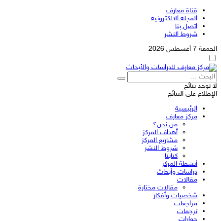
قناة معارف
المجلة الالكترونية
اتصل بنا
شروط النشر
الجمعة 7 أغسطس 2026
لا توجد نتائج
الإطلاع على النتائج
الرئيسية
مركز معارف
من نحن؟
أهداف المركز
مشاريع المركز
شروط النشر
كتابنا
أنشطة المركز
دراسات وأبحاث
مقالات
مقالات مختارة
شخصيات وأفكار
مراجعات
ترجمات
حوارات