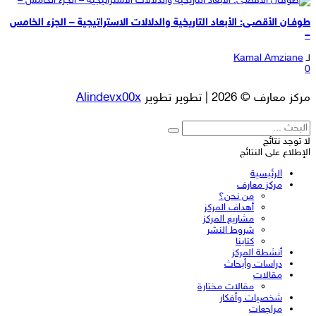
طوفـان الأقصـى: الأبعاد التاريخية والدلالات الاستراتيجية – الجزء الخامس
–
لـ
Kamal Amziane
0
مركز معارف © 2026 | تطوير تطوير
Alindevx00x
لا توجد نتائج
الإطلاع على النتائج
الرئيسية
مركز معارف
من نحن؟
أهداف المركز
مشاريع المركز
شروط النشر
كتابنا
أنشطة المركز
دراسات وأبحاث
مقالات
مقالات مختارة
شخصيات وأفكار
مراجعات