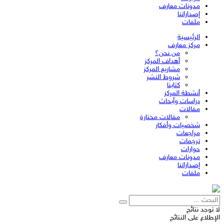
مدونات معارف
إصداراتنا
ملفات
الرئيسية
مركز معارف
من نحن؟
أهداف المركز
مشاريع المركز
شروط النشر
كتابنا
أنشطة المركز
دراسات وأبحاث
مقالات
مقالات مختارة
شخصيات وأفكار
مراجعات
ترجمات
حوارات
مدونات معارف
إصداراتنا
ملفات
لا توجد نتائج
الإطلاع على النتائج