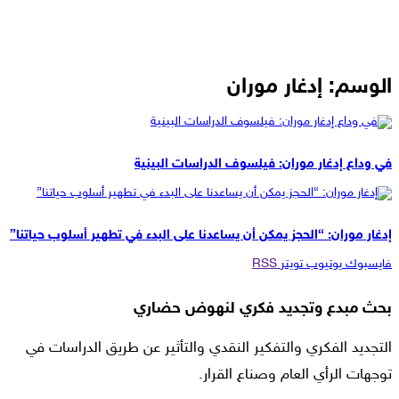
الوسم:
إدغار موران
مقالات
في وداع إدغار موران: فيلسوف الدراسات البينية
حوارات
إدغار موران: “الحجز يمكن أن يساعدنا على البدء في تطهير أسلوب حياتنا”
فايسبوك
يوتيوب
تويتر
RSS
بحث مبدع وتجديد فكري لنهوض حضاري
التجديد الفكري والتفكير النقدي والتأثير عن طريق الدراسات في
توجهات الرأي العام وصناع القرار.