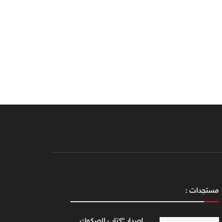
مستجدات :
إصدار “كتاب الصكوك