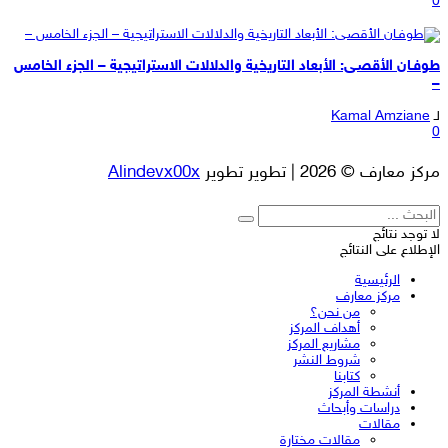
0
طوفـان الأقصـى: الأبعاد التاريخية والدلالات الاستراتيجية – الجزء الخامس
–
لـ
Kamal Amziane
0
مركز معارف © 2026 | تطوير تطوير
Alindevx00x
لا توجد نتائج
الإطلاع على النتائج
الرئيسية
مركز معارف
من نحن؟
أهداف المركز
مشاريع المركز
شروط النشر
كتابنا
أنشطة المركز
دراسات وأبحاث
مقالات
مقالات مختارة