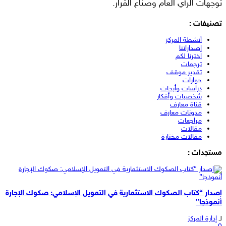
توجهات الرأي العام وصناع القرار.
تصنيفات :
أنشطة المركز
إصداراتنا
اخترنا لكم
ترجمات
تقدير موقف
حوارات
دراسات وأبحاث
شخصيات وأفكار
قناة معارف
مدونات معارف
مراجعات
مقالات
مقالات مختارة
مستجدات :
إصدار “كتاب الصكوك الاستثمارية في التمويل الإسلامي: صكوك الإجارة
أنموذجا”
لـ
إدارة المركز