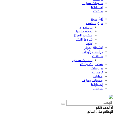
مدونات معارف
إصداراتنا
ملفات
الرئيسية
مركز معارف
من نحن؟
أهداف المركز
مشاريع المركز
شروط النشر
كتابنا
أنشطة المركز
دراسات وأبحاث
مقالات
مقالات مختارة
شخصيات وأفكار
مراجعات
ترجمات
حوارات
مدونات معارف
إصداراتنا
ملفات
لا توجد نتائج
الإطلاع على النتائج