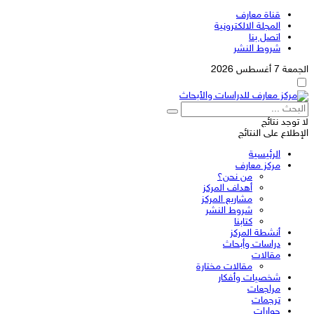
قناة معارف
المجلة الالكترونية
اتصل بنا
شروط النشر
الجمعة 7 أغسطس 2026
لا توجد نتائج
الإطلاع على النتائج
الرئيسية
مركز معارف
من نحن؟
أهداف المركز
مشاريع المركز
شروط النشر
كتابنا
أنشطة المركز
دراسات وأبحاث
مقالات
مقالات مختارة
شخصيات وأفكار
مراجعات
ترجمات
حوارات