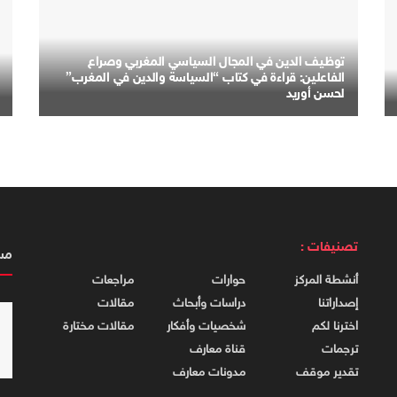
توظيف الدين في المجال السياسي المغربي وصراع
الفاعلين: قراءة في كتاب “السياسة والدين في المغرب”
لحسن أوريد
تصنيفات :
مس
أنشطة المركز
حوارات
مراجعات
إصداراتنا
دراسات وأبحاث
مقالات
اخترنا لكم
شخصيات وأفكار
مقالات مختارة
ترجمات
قناة معارف
تقدير موقف
مدونات معارف