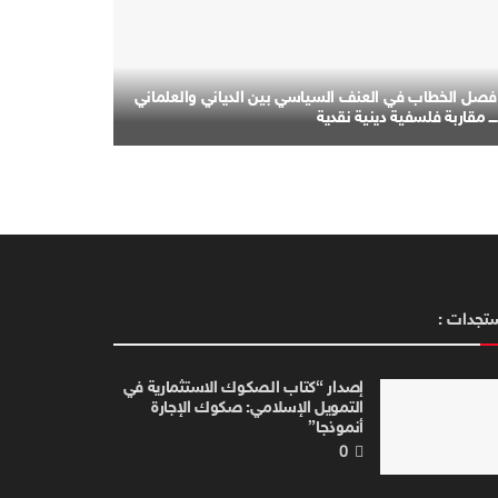
فصل الخطاب في العنف السياسي بين الدياني والعلماني
ــــ مقاربة فلسفية دينية نقدية
تجدات :
إصدار “كتاب الصكوك الاستثمارية في
التمويل الإسلامي: صكوك الإجارة
أنموذجا”
0