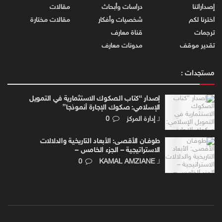
إصداراتنا
دراسات وأبحاث
مقالات
اخترنا لكم
شخصيات وأفكار
مقالات مختارة
ترجمات
قناة معارف
تقدير موقف
مدونات معارف
مستجدات :
إصدار “كتاب الصكوك الاستثمارية في التمويل
الإسلامي: صكوك الإجارة أنموذجا”
لـ
إدارة المركز
0
طوفـان الأقصـى: الأبعاد التاريخية والدلالات
الاستراتيجية – الجزء الخامس –
لـ
KAMAL AMZIANE
0