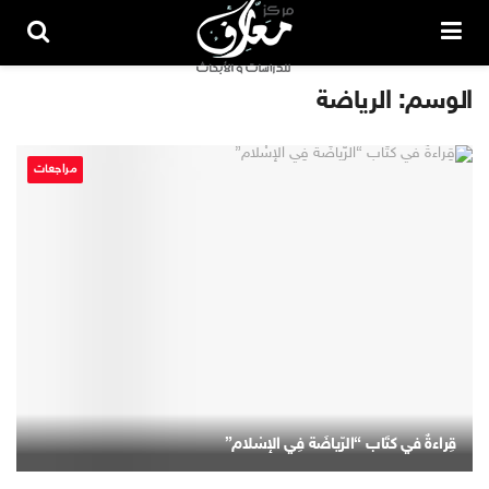
الوسم:
الرياضة
مراجعات
قِراءةٌ في كتَاب “الرّياضَة فِي الإسْلام”