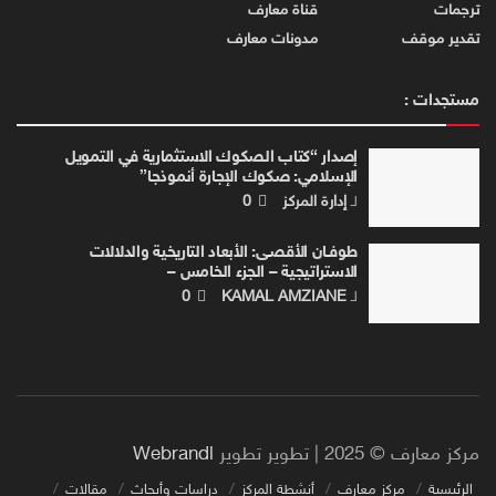
ترجمات
قناة معارف
تقدير موقف
مدونات معارف
مستجدات :
إصدار “كتاب الصكوك الاستثمارية في التمويل
الإسلامي: صكوك الإجارة أنموذجا”
لـ
إدارة المركز
0
طوفـان الأقصـى: الأبعاد التاريخية والدلالات
الاستراتيجية – الجزء الخامس –
لـ
KAMAL AMZIANE
0
مركز معارف © 2025 | تطوير تطوير
Webrandl
الرئيسية
مركز معارف
أنشطة المركز
دراسات وأبحاث
مقالات