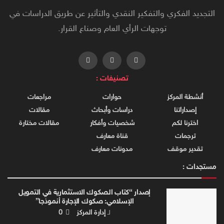
التجديد الفكري والتفكير النقدي والتأثير عن طريق الدراسات في
توجهات الرأي العام وصناع القرار.
تصنيفات :
أنشطة المركز
حوارات
مراجعات
إصداراتنا
دراسات وأبحاث
مقالات
اخترنا لكم
شخصيات وأفكار
مقالات مختارة
ترجمات
قناة معارف
تقدير موقف
مدونات معارف
مستجدات :
إصدار “كتاب الصكوك الاستثمارية في التمويل
الإسلامي: صكوك الإجارة أنموذجا”
لـ
إدارة المركز
0