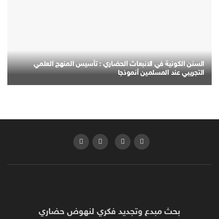
السنن الكونية في الانبعاث الحضاري : تأسيس المنهج العلمي
التجريبي عند المسلمين أنموذجا
بحث مبدع وتجديد فكري لنهوض حضاري