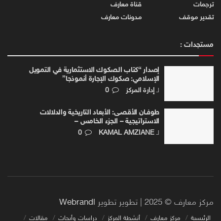
ترجمات
قناة معارف
تقدير موقف
مدونات معارف
مستجدات :
إصدار “كتاب الصكوك الاستثمارية في التمويل
الإسلامي: صكوك الإجارة أنموذجا”
لـ
إدارة المركز
0
طوفـان الأقصـى: الأبعاد التاريخية والدلالات
الاستراتيجية – الجزء الخامس –
لـ
KAMAL AMZIANE
0
مركز معارف © 2025 | تطوير تطوير
Webrandl
الرئيسية
مركز معارف
أنشطة المركز
دراسات وأبحاث
مقالات