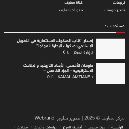
ترجمات
قناة معارف
تقدير موقف
مدونات معارف
مستجدات :
إصدار “كتاب الصكوك الاستثمارية في التمويل
الإسلامي: صكوك الإجارة أنموذجا”
لـ
إدارة المركز
0
طوفـان الأقصـى: الأبعاد التاريخية والدلالات
الاستراتيجية – الجزء الخامس –
لـ
KAMAL AMZIANE
0
مركز معارف © 2025 | تطوير تطوير
Webrandl
الرئيسية
مركز معارف
أنشطة المركز
دراسات وأبحاث
مقالات