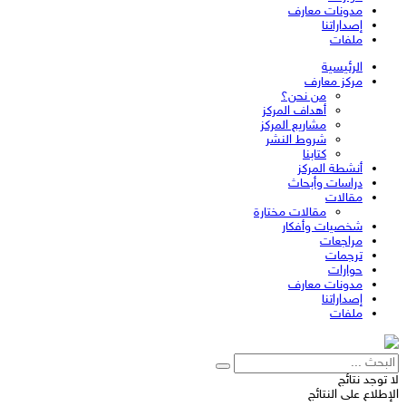
مدونات معارف
إصداراتنا
ملفات
الرئيسية
مركز معارف
من نحن؟
أهداف المركز
مشاريع المركز
شروط النشر
كتابنا
أنشطة المركز
دراسات وأبحاث
مقالات
مقالات مختارة
شخصيات وأفكار
مراجعات
ترجمات
حوارات
مدونات معارف
إصداراتنا
ملفات
لا توجد نتائج
الإطلاع على النتائج