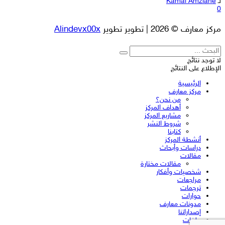
لـ
Kamal Amziane
0
مركز معارف © 2026 | تطوير تطوير
Alindevx00x
لا توجد نتائج
الإطلاع على النتائج
الرئيسية
مركز معارف
من نحن؟
أهداف المركز
مشاريع المركز
شروط النشر
كتابنا
أنشطة المركز
دراسات وأبحاث
مقالات
مقالات مختارة
شخصيات وأفكار
مراجعات
ترجمات
حوارات
مدونات معارف
إصداراتنا
ملفات