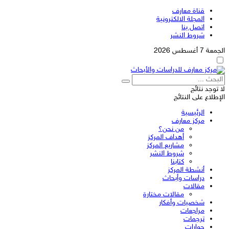
قناة معارف
المجلة الالكترونية
اتصل بنا
شروط النشر
الجمعة 7 أغسطس 2026
لا توجد نتائج
الإطلاع على النتائج
الرئيسية
مركز معارف
من نحن؟
أهداف المركز
مشاريع المركز
شروط النشر
كتابنا
أنشطة المركز
دراسات وأبحاث
مقالات
مقالات مختارة
شخصيات وأفكار
مراجعات
ترجمات
حوارات