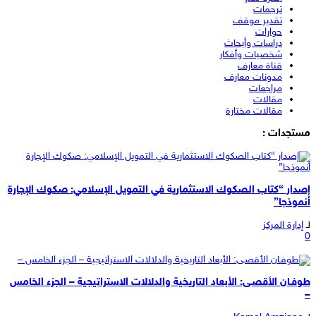
ترجمات
تقدير موقف
حوارات
دراسات وأبحاث
شخصيات وأفكار
قناة معارف
مدونات معارف
مراجعات
مقالات
مقالات مختارة
مستجدات :
إصدار “كتاب الصكوك الاستثمارية في التمويل الإسلامي: صكوك الإجارة
أنموذجا”
لـ
إدارة المركز
0
طوفـان الأقصـى: الأبعاد التاريخية والدلالات الاستراتيجية – الجزء الخامس
–