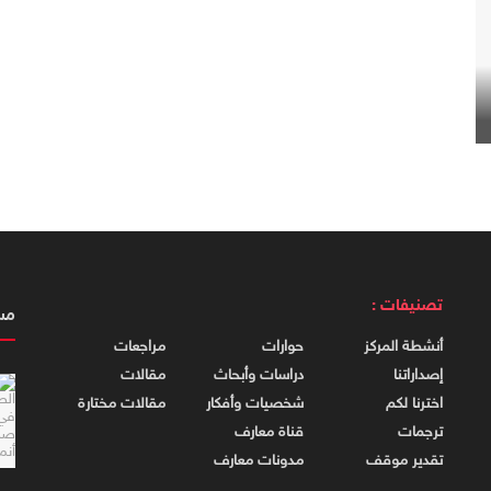
تصنيفات :
مس
أنشطة المركز
حوارات
مراجعات
إصداراتنا
دراسات وأبحاث
مقالات
اخترنا لكم
شخصيات وأفكار
مقالات مختارة
ترجمات
قناة معارف
تقدير موقف
مدونات معارف