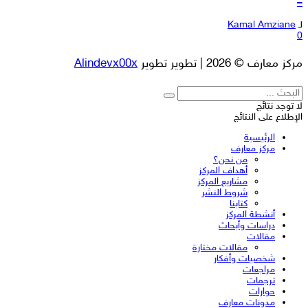
–
لـ
Kamal Amziane
0
مركز معارف © 2026 | تطوير تطوير
Alindevx00x
لا توجد نتائج
الإطلاع على النتائج
الرئيسية
مركز معارف
من نحن؟
أهداف المركز
مشاريع المركز
شروط النشر
كتابنا
أنشطة المركز
دراسات وأبحاث
مقالات
مقالات مختارة
شخصيات وأفكار
مراجعات
ترجمات
حوارات
مدونات معارف