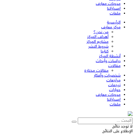
مدونات معارف
إصداراتنا
ملفات
الرئيسية
مركز معارف
من نحن؟
أهداف المركز
مشاريع المركز
شروط النشر
كتابنا
أنشطة المركز
دراسات وأبحاث
مقالات
مقالات مختارة
شخصيات وأفكار
مراجعات
ترجمات
حوارات
مدونات معارف
إصداراتنا
ملفات
لا توجد نتائج
الإطلاع على النتائج