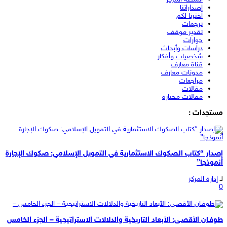
إصداراتنا
اخترنا لكم
ترجمات
تقدير موقف
حوارات
دراسات وأبحاث
شخصيات وأفكار
قناة معارف
مدونات معارف
مراجعات
مقالات
مقالات مختارة
مستجدات :
إصدار “كتاب الصكوك الاستثمارية في التمويل الإسلامي: صكوك الإجارة
أنموذجا”
لـ
إدارة المركز
0
طوفـان الأقصـى: الأبعاد التاريخية والدلالات الاستراتيجية – الجزء الخامس