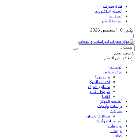
قناة معارف
المجلة الالكترونية
اتصل بنا
شروط النشر
الإثنين 10 أغسطس 2026
لا توجد نتائج
الإطلاع على النتائج
الرئيسية
مركز معارف
من نحن؟
أهداف المركز
مشاريع المركز
شروط النشر
كتابنا
أنشطة المركز
دراسات وأبحاث
مقالات
مقالات مختارة
شخصيات وأفكار
مراجعات
ترجمات
حوارات