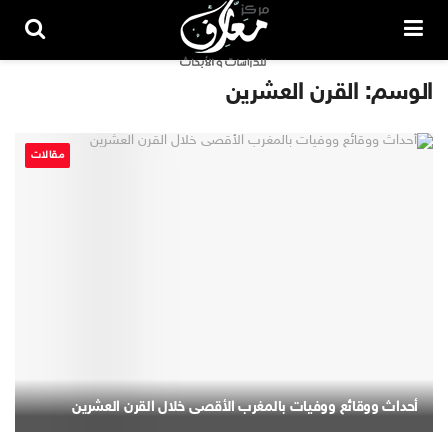
الوسم:
القرن العشرين
مقالات
أحداث ووقائع ووفيات بالمغرب الأقصى خلال القرن العشرين