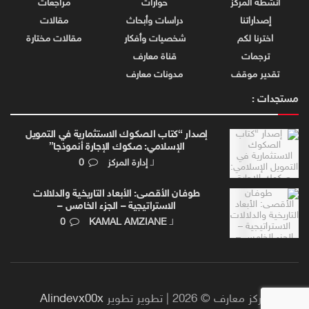
أنشطة المركز
حوارات
مراجعات
إصداراتنا
دراسات وأبحاث
مقالات
اخترنا لكم
شخصيات وأفكار
مقالات مختارة
ترجمات
قناة معارف
تقدير موقف
مدونات معارف
مستجدات :
إصدار “كتاب الصكوك الاستثمارية في التمويل
الإسلامي: صكوك الإجارة أنموذجا”
لـ
إدارة المركز
0
طوفـان الأقصـى: الأبعاد التاريخية والدلالات
الاستراتيجية – الجزء الخامس –
لـ
KAMAL AMZIANE
0
مركز معارف © 2026 | تطوير تطوير
Alindevx00x