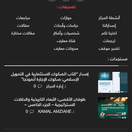
تصنيفات :
أنشطة المركز
حوارات
مراجعات
إصداراتنا
دراسات وأبحاث
مقالات
اخترنا لكم
شخصيات وأفكار
مقالات مختارة
ترجمات
قناة معارف
تقدير موقف
مدونات معارف
مستجدات :
إصدار “كتاب الصكوك الاستثمارية في التمويل
الإسلامي: صكوك الإجارة أنموذجا”
لـ
إدارة المركز
0
طوفـان الأقصـى: الأبعاد التاريخية والدلالات
الاستراتيجية – الجزء الخامس –
لـ
KAMAL AMZIANE
0