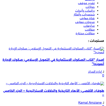
تقدير موقف
حوارات
دراسات وأبحاث
شخصيات وأفكار
قناة معارف
مدونات معارف
مراجعات
مقالات
مقالات مختارة
مستجدات :
إصدار “كتاب الصكوك الاستثمارية في التمويل الإسلامي: صكوك الإجارة
أنموذجا”
لـ
إدارة المركز
0
طوفـان الأقصـى: الأبعاد التاريخية والدلالات الاستراتيجية – الجزء الخامس
–
لـ
Kamal Amziane