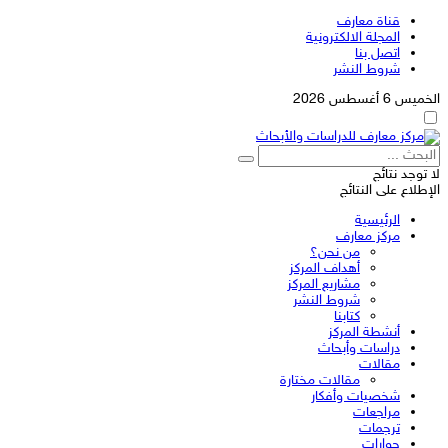
قناة معارف
المجلة الالكترونية
اتصل بنا
شروط النشر
الخميس 6 أغسطس 2026
لا توجد نتائج
الإطلاع على النتائج
الرئيسية
مركز معارف
من نحن؟
أهداف المركز
مشاريع المركز
شروط النشر
كتابنا
أنشطة المركز
دراسات وأبحاث
مقالات
مقالات مختارة
شخصيات وأفكار
مراجعات
ترجمات
حوارات