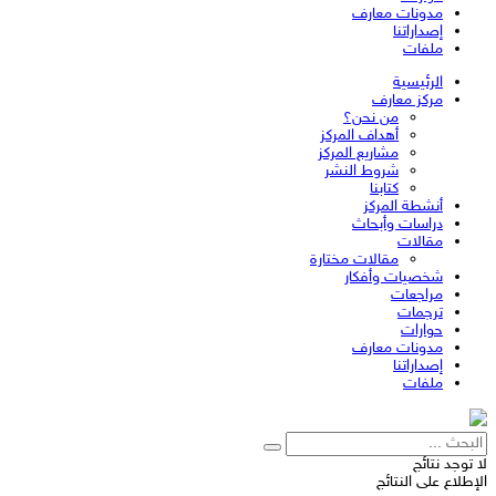
مدونات معارف
إصداراتنا
ملفات
الرئيسية
مركز معارف
من نحن؟
أهداف المركز
مشاريع المركز
شروط النشر
كتابنا
أنشطة المركز
دراسات وأبحاث
مقالات
مقالات مختارة
شخصيات وأفكار
مراجعات
ترجمات
حوارات
مدونات معارف
إصداراتنا
ملفات
لا توجد نتائج
الإطلاع على النتائج