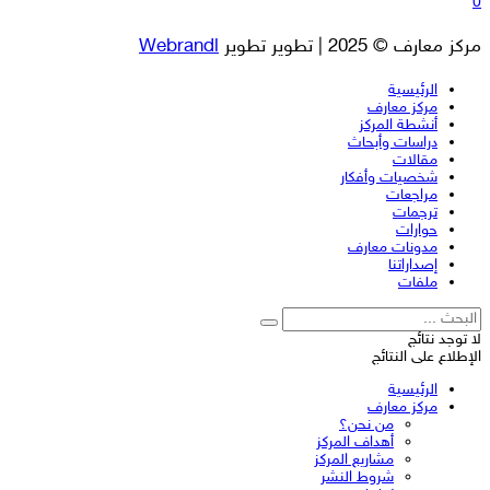
0
مركز معارف © 2025 | تطوير تطوير
Webrandl
الرئيسية
مركز معارف
أنشطة المركز
دراسات وأبحاث
مقالات
شخصيات وأفكار
مراجعات
ترجمات
حوارات
مدونات معارف
إصداراتنا
ملفات
لا توجد نتائج
الإطلاع على النتائج
الرئيسية
مركز معارف
من نحن؟
أهداف المركز
مشاريع المركز
شروط النشر