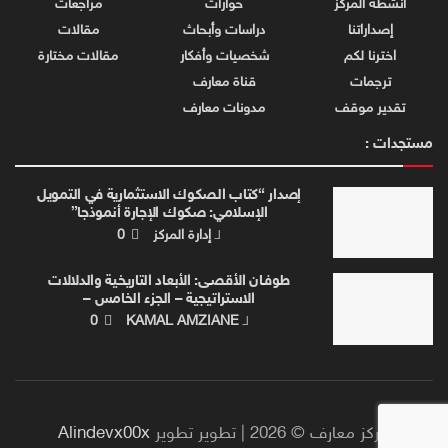
أنشطة المركز
حوارات
مراجعات
إصداراتنا
دراسات وأبحاث
مقالات
اخترنا لكم
شخصيات وأفكار
مقالات مختارة
ترجمات
قناة معارف
تقدير موقف
مدونات معارف
مستجدات :
إصدار “كتاب الصكوك الاستثمارية في التمويل
الإسلامي: صكوك الإجارة أنموذجا”
لـ
إدارة المركز
0
طوفـان الأقصـى: الأبعاد التاريخية والدلالات
الاستراتيجية – الجزء الخامس –
لـ
KAMAL AMZIANE
0
مركز معارف © 2026 | تطوير تطوير
Alindevx00x