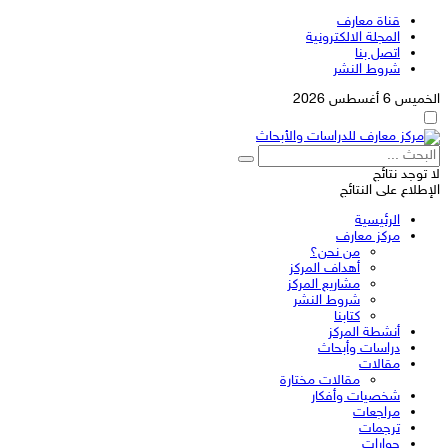
قناة معارف
المجلة الالكترونية
اتصل بنا
شروط النشر
الخميس 6 أغسطس 2026
لا توجد نتائج
الإطلاع على النتائج
الرئيسية
مركز معارف
من نحن؟
أهداف المركز
مشاريع المركز
شروط النشر
كتابنا
أنشطة المركز
دراسات وأبحاث
مقالات
مقالات مختارة
شخصيات وأفكار
مراجعات
ترجمات
حوارات