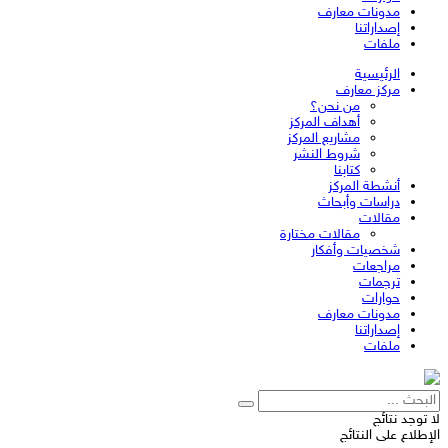
مدونات معارف
إصداراتنا
ملفات
الرئيسية
مركز معارف
من نحن؟
أهداف المركز
مشاريع المركز
شروط النشر
كتابنا
أنشطة المركز
دراسات وأبحاث
مقالات
مقالات مختارة
شخصيات وأفكار
مراجعات
ترجمات
حوارات
مدونات معارف
إصداراتنا
ملفات
لا توجد نتائج
الإطلاع على النتائج