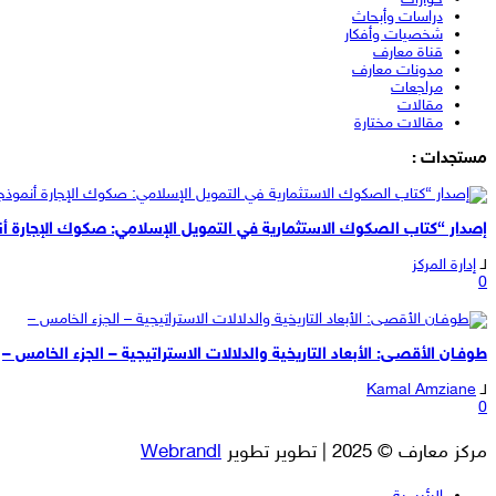
دراسات وأبحاث
شخصيات وأفكار
قناة معارف
مدونات معارف
مراجعات
مقالات
مقالات مختارة
مستجدات :
إصدار “كتاب الصكوك الاستثمارية في التمويل الإسلامي: صكوك الإجارة أن
لـ
إدارة المركز
0
طوفـان الأقصـى: الأبعاد التاريخية والدلالات الاستراتيجية – الجزء الخامس –
لـ
Kamal Amziane
0
مركز معارف © 2025 | تطوير تطوير
Webrandl