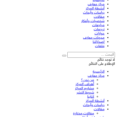
الرئيسية
مركز معارف
أنشطة المركز
دراسات وأبحاث
مقالات
شخصيات وأفكار
مراجعات
ترجمات
حوارات
مدونات معارف
إصداراتنا
ملفات
لا توجد نتائج
الإطلاع على النتائج
الرئيسية
مركز معارف
من نحن؟
أهداف المركز
مشاريع المركز
شروط النشر
كتابنا
أنشطة المركز
دراسات وأبحاث
مقالات
مقالات مختارة