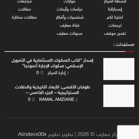
أنشطة المركز
حوارات
مراجعات
إصداراتنا
دراسات وأبحاث
مقالات
اخترنا لكم
شخصيات وأفكار
مقالات مختارة
ترجمات
قناة معارف
تقدير موقف
مدونات معارف
مستجدات :
إصدار “كتاب الصكوك الاستثمارية في التمويل
الإسلامي: صكوك الإجارة أنموذجا”
لـ
إدارة المركز
0
طوفـان الأقصـى: الأبعاد التاريخية والدلالات
الاستراتيجية – الجزء الخامس –
لـ
KAMAL AMZIANE
0
مركز معارف © 2026 | تطوير تطوير
Alindevx00x