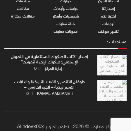
أنشطة المركز
حوارات
مراجعات
إصداراتنا
دراسات وأبحاث
مقالات
اخترنا لكم
شخصيات وأفكار
مقالات مختارة
ترجمات
قناة معارف
تقدير موقف
مدونات معارف
مستجدات :
إصدار “كتاب الصكوك الاستثمارية في التمويل
الإسلامي: صكوك الإجارة أنموذجا”
لـ
إدارة المركز
0
طوفـان الأقصـى: الأبعاد التاريخية والدلالات
الاستراتيجية – الجزء الخامس –
لـ
KAMAL AMZIANE
0
مركز معارف © 2026 | تطوير تطوير
Alindevx00x