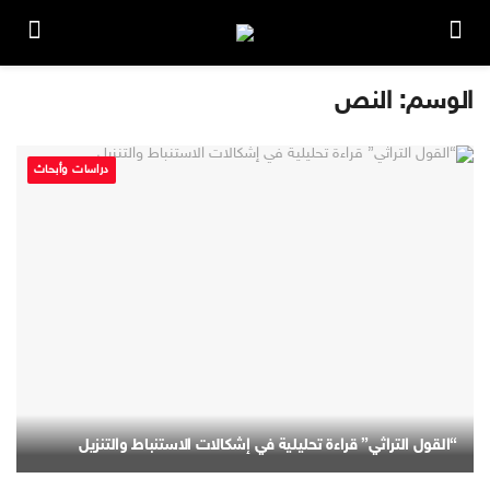
الوسم:
النص
دراسات وأبحاث
“القول التراثي” قراءة تحليلية في إشكالات الاستنباط والتنزيل