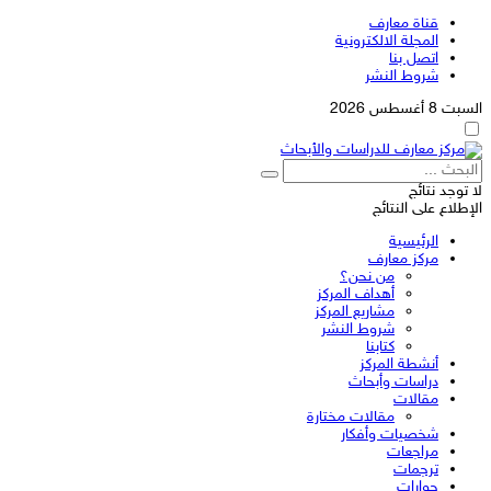
قناة معارف
المجلة الالكترونية
اتصل بنا
شروط النشر
السبت 8 أغسطس 2026
لا توجد نتائج
الإطلاع على النتائج
الرئيسية
مركز معارف
من نحن؟
أهداف المركز
مشاريع المركز
شروط النشر
كتابنا
أنشطة المركز
دراسات وأبحاث
مقالات
مقالات مختارة
شخصيات وأفكار
مراجعات
ترجمات
حوارات