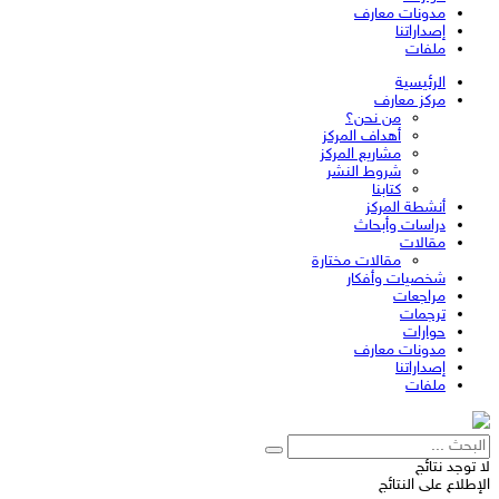
مدونات معارف
إصداراتنا
ملفات
الرئيسية
مركز معارف
من نحن؟
أهداف المركز
مشاريع المركز
شروط النشر
كتابنا
أنشطة المركز
دراسات وأبحاث
مقالات
مقالات مختارة
شخصيات وأفكار
مراجعات
ترجمات
حوارات
مدونات معارف
إصداراتنا
ملفات
لا توجد نتائج
الإطلاع على النتائج