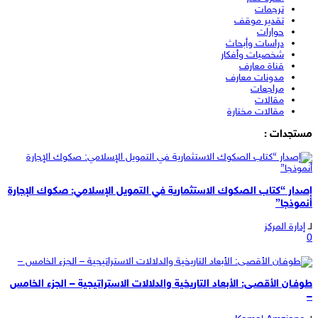
ترجمات
تقدير موقف
حوارات
دراسات وأبحاث
شخصيات وأفكار
قناة معارف
مدونات معارف
مراجعات
مقالات
مقالات مختارة
مستجدات :
إصدار “كتاب الصكوك الاستثمارية في التمويل الإسلامي: صكوك الإجارة
أنموذجا”
لـ
إدارة المركز
0
طوفـان الأقصـى: الأبعاد التاريخية والدلالات الاستراتيجية – الجزء الخامس
–