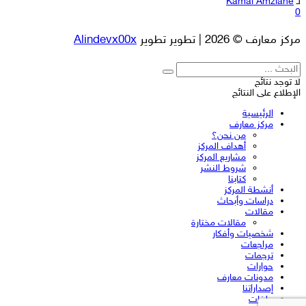
لـ
Kamal Amziane
0
مركز معارف © 2026 | تطوير تطوير
Alindevx00x
لا توجد نتائج
الإطلاع على النتائج
الرئيسية
مركز معارف
من نحن؟
أهداف المركز
مشاريع المركز
شروط النشر
كتابنا
أنشطة المركز
دراسات وأبحاث
مقالات
مقالات مختارة
شخصيات وأفكار
مراجعات
ترجمات
حوارات
مدونات معارف
إصداراتنا
ملفات