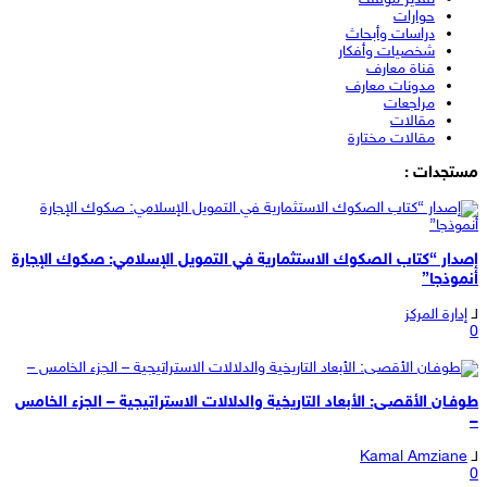
حوارات
دراسات وأبحاث
شخصيات وأفكار
قناة معارف
مدونات معارف
مراجعات
مقالات
مقالات مختارة
مستجدات :
إصدار “كتاب الصكوك الاستثمارية في التمويل الإسلامي: صكوك الإجارة
أنموذجا”
لـ
إدارة المركز
0
طوفـان الأقصـى: الأبعاد التاريخية والدلالات الاستراتيجية – الجزء الخامس
–
لـ
Kamal Amziane
0