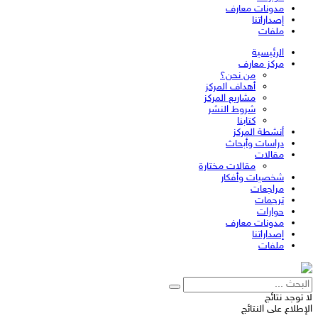
مدونات معارف
إصداراتنا
ملفات
الرئيسية
مركز معارف
من نحن؟
أهداف المركز
مشاريع المركز
شروط النشر
كتابنا
أنشطة المركز
دراسات وأبحاث
مقالات
مقالات مختارة
شخصيات وأفكار
مراجعات
ترجمات
حوارات
مدونات معارف
إصداراتنا
ملفات
لا توجد نتائج
الإطلاع على النتائج