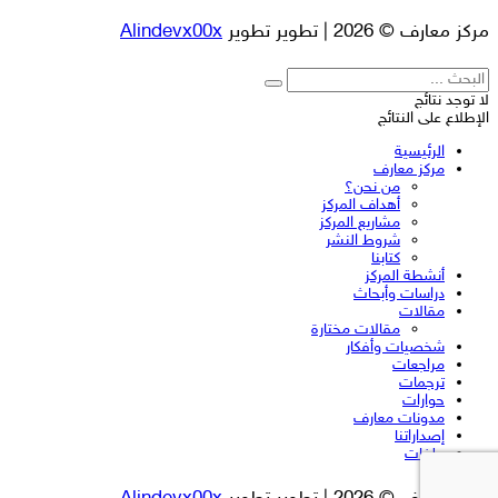
مركز معارف © 2026 | تطوير تطوير
Alindevx00x
لا توجد نتائج
الإطلاع على النتائج
الرئيسية
مركز معارف
من نحن؟
أهداف المركز
مشاريع المركز
شروط النشر
كتابنا
أنشطة المركز
دراسات وأبحاث
مقالات
مقالات مختارة
شخصيات وأفكار
مراجعات
ترجمات
حوارات
مدونات معارف
إصداراتنا
ملفات