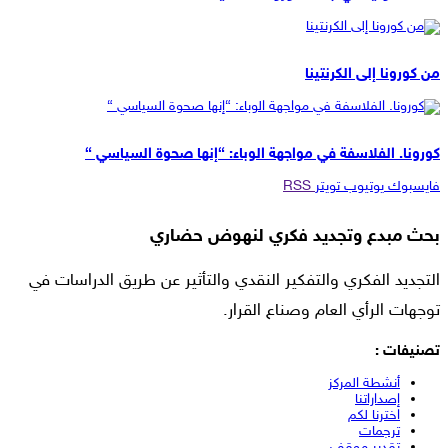
دراسات وأبحاث
من كورونا إلى الكرنتينا
ترجمات
كورونا. الفلاسفة في مواجهة الوباء: “إنها صحوة السياسي “
فايسبوك
يوتيوب
تويتر
RSS
بحث مبدع وتجديد فكري لنهوض حضاري
التجديد الفكري والتفكير النقدي والتأثير عن طريق الدراسات في
توجهات الرأي العام وصناع القرار.
تصنيفات :
أنشطة المركز
إصداراتنا
اخترنا لكم
ترجمات
تقدير موقف