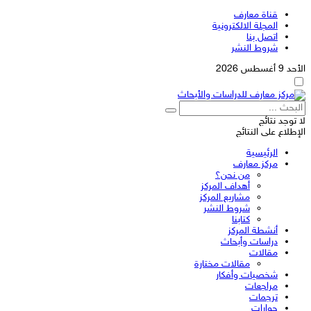
قناة معارف
المجلة الالكترونية
اتصل بنا
شروط النشر
الأحد 9 أغسطس 2026
لا توجد نتائج
الإطلاع على النتائج
الرئيسية
مركز معارف
من نحن؟
أهداف المركز
مشاريع المركز
شروط النشر
كتابنا
أنشطة المركز
دراسات وأبحاث
مقالات
مقالات مختارة
شخصيات وأفكار
مراجعات
ترجمات
حوارات