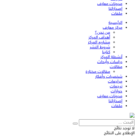
مدونات معارف
إصداراتنا
ملفات
الرئيسية
مركز معارف
من نحن؟
أهداف المركز
مشاريع المركز
شروط النشر
كتابنا
أنشطة المركز
دراسات وأبحاث
مقالات
مقالات مختارة
شخصيات وأفكار
مراجعات
ترجمات
حوارات
مدونات معارف
إصداراتنا
ملفات
لا توجد نتائج
الإطلاع على النتائج