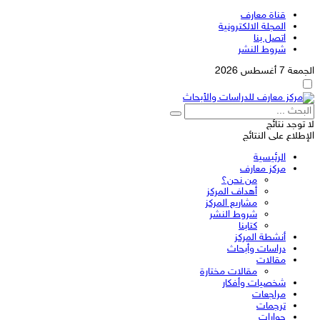
قناة معارف
المجلة الالكترونية
اتصل بنا
شروط النشر
الجمعة 7 أغسطس 2026
لا توجد نتائج
الإطلاع على النتائج
الرئيسية
مركز معارف
من نحن؟
أهداف المركز
مشاريع المركز
شروط النشر
كتابنا
أنشطة المركز
دراسات وأبحاث
مقالات
مقالات مختارة
شخصيات وأفكار
مراجعات
ترجمات
حوارات