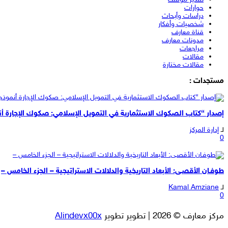
حوارات
دراسات وأبحاث
شخصيات وأفكار
قناة معارف
مدونات معارف
مراجعات
مقالات
مقالات مختارة
مستجدات :
إصدار “كتاب الصكوك الاستثمارية في التمويل الإسلامي: صكوك الإجارة أن
لـ
إدارة المركز
0
طوفـان الأقصـى: الأبعاد التاريخية والدلالات الاستراتيجية – الجزء الخامس –
لـ
Kamal Amziane
0
مركز معارف © 2026 | تطوير تطوير
Alindevx00x