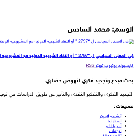
الوسم:
محمد السادس
مقالات
في المعنى السياسي ل “2797 ” أو التقاء الشرعية الدولية مع المشروعية الوطنية.
فايسبوك
يوتيوب
تويتر
RSS
بحث مبدع وتجديد فكري لنهوض حضاري
التجديد الفكري والتفكير النقدي والتأثير عن طريق الدراسات في توجه
تصنيفات :
أنشطة المركز
إصداراتنا
اخترنا لكم
ترجمات
تقدير موقف