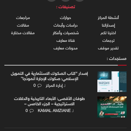
تصنيفات :
أنشطة المركز
حوارات
مراجعات
إصداراتنا
دراسات وأبحاث
مقالات
اخترنا لكم
شخصيات وأفكار
مقالات مختارة
ترجمات
قناة معارف
تقدير موقف
مدونات معارف
مستجدات :
إصدار “كتاب الصكوك الاستثمارية في التمويل
الإسلامي: صكوك الإجارة أنموذجا”
لـ
إدارة المركز
0
طوفـان الأقصـى: الأبعاد التاريخية والدلالات
الاستراتيجية – الجزء الخامس –
لـ
KAMAL AMZIANE
0