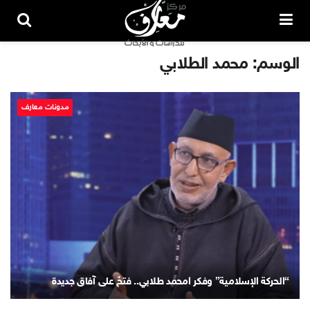
الوسم:
محمد الطلابي
مدونات معارف
“الحركة الإسلامية” وفكر امحمد طلابي.. فتحٌ على آفاق جديدة