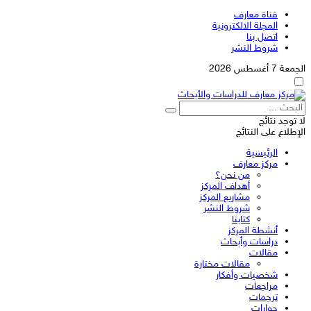
قناة معارف
المجلة الالكترونية
اتصل بنا
شروط النشر
الجمعة 7 أغسطس 2026
لا توجد نتائج
الإطلاع على النتائج
الرئيسية
مركز معارف
من نحن؟
أهداف المركز
مشاريع المركز
شروط النشر
كتابنا
أنشطة المركز
دراسات وأبحاث
مقالات
مقالات مختارة
شخصيات وأفكار
مراجعات
ترجمات
حوارات