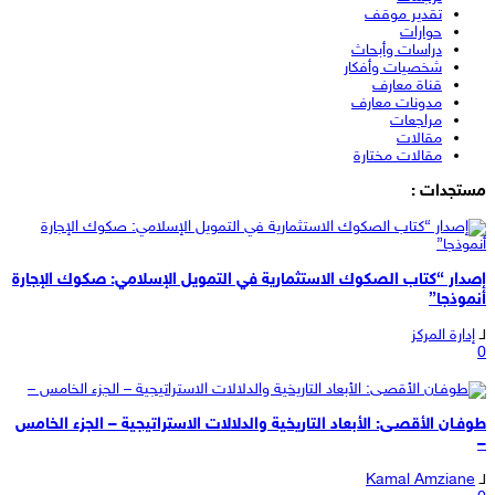
تقدير موقف
حوارات
دراسات وأبحاث
شخصيات وأفكار
قناة معارف
مدونات معارف
مراجعات
مقالات
مقالات مختارة
مستجدات :
إصدار “كتاب الصكوك الاستثمارية في التمويل الإسلامي: صكوك الإجارة
أنموذجا”
لـ
إدارة المركز
0
طوفـان الأقصـى: الأبعاد التاريخية والدلالات الاستراتيجية – الجزء الخامس
–
لـ
Kamal Amziane