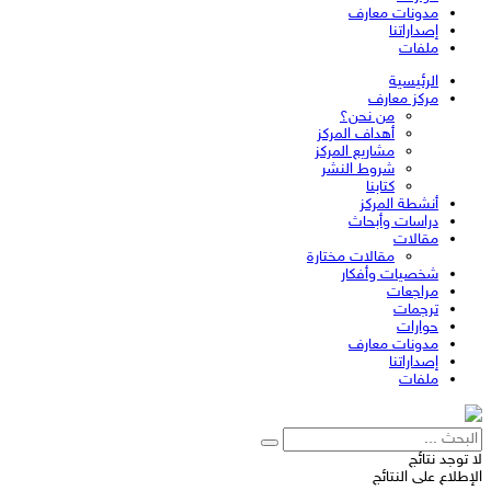
مدونات معارف
إصداراتنا
ملفات
الرئيسية
مركز معارف
من نحن؟
أهداف المركز
مشاريع المركز
شروط النشر
كتابنا
أنشطة المركز
دراسات وأبحاث
مقالات
مقالات مختارة
شخصيات وأفكار
مراجعات
ترجمات
حوارات
مدونات معارف
إصداراتنا
ملفات
لا توجد نتائج
الإطلاع على النتائج