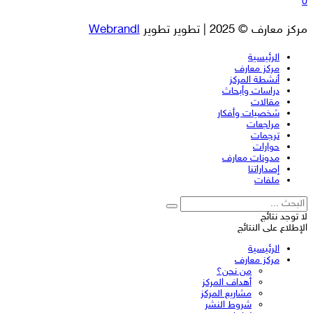
0
مركز معارف © 2025 | تطوير تطوير
Webrandl
الرئيسية
مركز معارف
أنشطة المركز
دراسات وأبحاث
مقالات
شخصيات وأفكار
مراجعات
ترجمات
حوارات
مدونات معارف
إصداراتنا
ملفات
لا توجد نتائج
الإطلاع على النتائج
الرئيسية
مركز معارف
من نحن؟
أهداف المركز
مشاريع المركز
شروط النشر