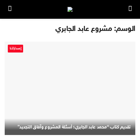
الوسم:
مشروع عابد الجابري
إصداراتنا
تقديم كتاب “محمد عابد الجابري؛ أسئلة المشروع وآفاق التجديد”