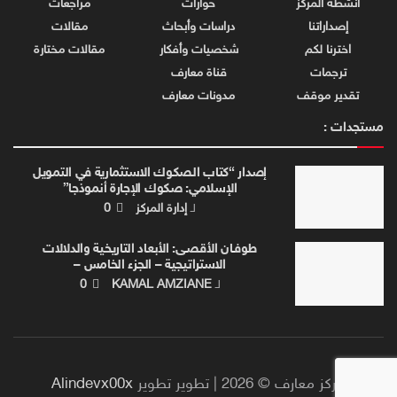
أنشطة المركز
حوارات
مراجعات
إصداراتنا
دراسات وأبحاث
مقالات
اخترنا لكم
شخصيات وأفكار
مقالات مختارة
ترجمات
قناة معارف
تقدير موقف
مدونات معارف
مستجدات :
إصدار “كتاب الصكوك الاستثمارية في التمويل
الإسلامي: صكوك الإجارة أنموذجا”
لـ
إدارة المركز
0
طوفـان الأقصـى: الأبعاد التاريخية والدلالات
الاستراتيجية – الجزء الخامس –
لـ
KAMAL AMZIANE
0
مركز معارف © 2026 | تطوير تطوير
Alindevx00x