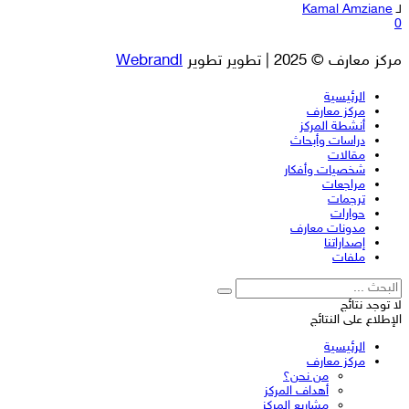
لـ
Kamal Amziane
0
مركز معارف © 2025 | تطوير تطوير
Webrandl
الرئيسية
مركز معارف
أنشطة المركز
دراسات وأبحاث
مقالات
شخصيات وأفكار
مراجعات
ترجمات
حوارات
مدونات معارف
إصداراتنا
ملفات
لا توجد نتائج
الإطلاع على النتائج
الرئيسية
مركز معارف
من نحن؟
أهداف المركز
مشاريع المركز