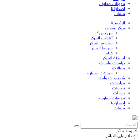
مدونات معارف
إصداراتنا
ملفات
الرئيسية
مركز معارف
من نحن؟
أهداف المركز
مشاريع المركز
شروط النشر
كتابنا
أنشطة المركز
دراسات وأبحاث
مقالات
مقالات مختارة
شخصيات وأفكار
مراجعات
ترجمات
حوارات
مدونات معارف
إصداراتنا
ملفات
لا توجد نتائج
الإطلاع على النتائج