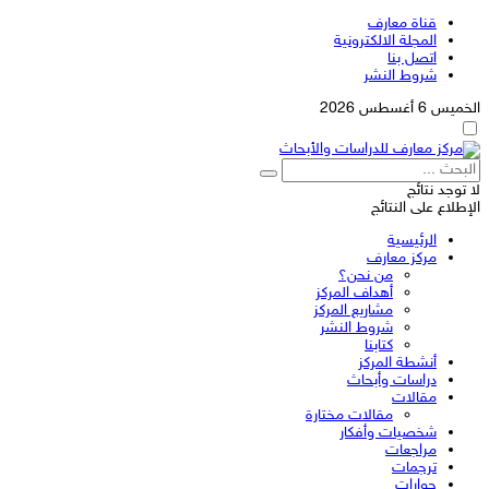
قناة معارف
المجلة الالكترونية
اتصل بنا
شروط النشر
الخميس 6 أغسطس 2026
لا توجد نتائج
الإطلاع على النتائج
الرئيسية
مركز معارف
من نحن؟
أهداف المركز
مشاريع المركز
شروط النشر
كتابنا
أنشطة المركز
دراسات وأبحاث
مقالات
مقالات مختارة
شخصيات وأفكار
مراجعات
ترجمات
حوارات