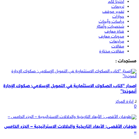
اخترنا لكم
ترجمات
تقدير موقف
حوارات
دراسات وأبحاث
شخصيات وأفكار
قناة معارف
مدونات معارف
مراجعات
مقالات
مقالات مختارة
مستجدات :
إصدار “كتاب الصكوك الاستثمارية في التمويل الإسلامي: صكوك الإجارة
أنموذجا”
لـ
إدارة المركز
0
طوفـان الأقصـى: الأبعاد التاريخية والدلالات الاستراتيجية – الجزء الخامس
–