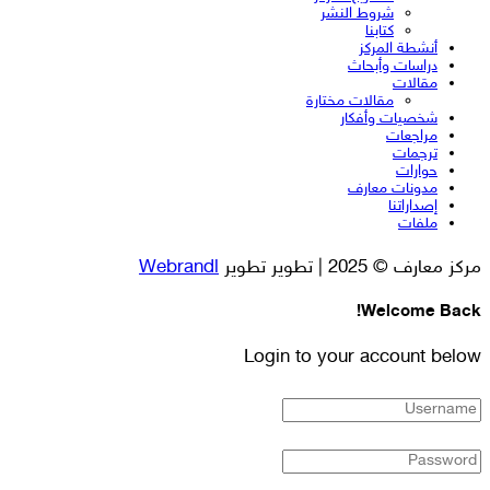
شروط النشر
كتابنا
أنشطة المركز
دراسات وأبحاث
مقالات
مقالات مختارة
شخصيات وأفكار
مراجعات
ترجمات
حوارات
مدونات معارف
إصداراتنا
ملفات
مركز معارف © 2025 | تطوير تطوير
Webrandl
Welcome Back!
Login to your account below