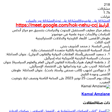
218
مشاركات
1.7k
قراءات
المشاركة على فايسبوك
المشاركة على تويتر
المشاركة عبر واتساب
الرابط https://meet.google.com/hok-nehu-ccj
ينظم مركز معارف المستقبل للبحوث والدراسات بتنسيق مع مركز أندلس
للدراسات والأبحاث ندوة علمية في موضوع:
طوفان الأقصى: الأبعاد التاريخية والدلالات الاستراتيجية
الجزء الثالث
رئيس الجلسة: ذ.محمد الشريف بنخي
أستاذ السياسة الاقتصادية بالكلية متعددة التخصصات بتازة
1. ذ.سعيد الصديقي(أستاذ العلاقات الدولية والقانون الدولي)، عنوان المداخلة:
محددات السياسة الخارجية الأمريكية تجاه إسرائيل.
2. ذ.فاطمة الزهراء هيرات(أستاذة القانون الدولي العام والعلوم السياسية) عنوان
المداخلة: الحرب على غزة وتداعياتها على الاقتصاد الإسرائيلي.
3. ذ.نورالدين لشهب (كاتب صحفي وأستاذ باحث)، عنوان المداخلة: طوفان
الأقصى وعودة التاريخ.
وذلك يوم السبت 25 نونبر 2023 على الساعة الثامنة ونصف ليلا بتوقيت
المغرب.
Kamal Amziane
ذات صلة
المقالات