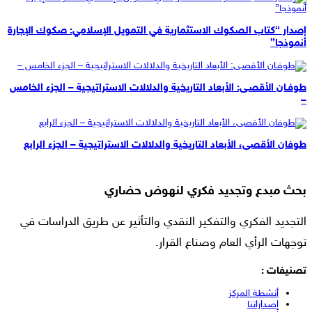
إصدار “كتاب الصكوك الاستثمارية في التمويل الإسلامي: صكوك الإجارة
أنموذجا”
طوفـان الأقصـى: الأبعاد التاريخية والدلالات الاستراتيجية – الجزء الخامس
–
طوفان الأقصى، الأبعاد التاريخية والدلالات الاستراتيجية – الجزء الرابع
بحث مبدع وتجديد فكري لنهوض حضاري
التجديد الفكري والتفكير النقدي والتأثير عن طريق الدراسات في
توجهات الرأي العام وصناع القرار.
تصنيفات :
أنشطة المركز
إصداراتنا