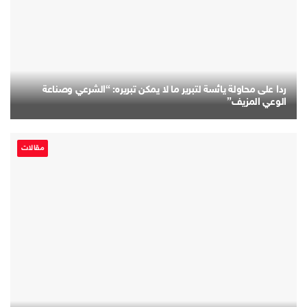
ردا على محاولة يائسة لتبرير ما لا يمكن تبريره: “الشرعي وصناعة
الوعي المزيف”
مقالات