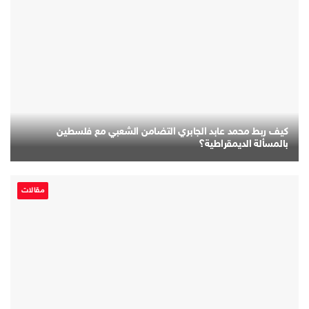
كيف ربط محمد عابد الجابري التضامن الشعبي مع فلسطين
بالمسألة الديمقراطية؟
مقالات