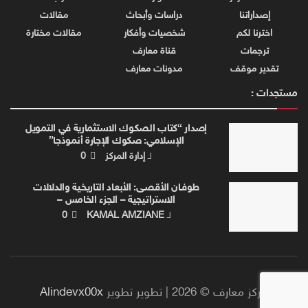
إصداراتنا
دراسات وأبحاث
مقالات
اخترنا لكم
شخصيات وأفكار
مقالات مختارة
ترجمات
قناة معارف
تقدير موقف
مدونات معارف
مستجدات :
إصدار “كتاب الصكوك الاستثمارية في التمويل
الإسلامي: صكوك الإجارة أنموذجا”
لـ
إدارة المركز
0
طوفـان الأقصـى: الأبعاد التاريخية والدلالات
الاستراتيجية – الجزء الخامس –
لـ
KAMAL AMZIANE
0
مركز معارف © 2026 | تطوير تطوير
Alindevx00x