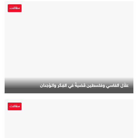
مقالات
علاّل الفاسي وفلسطين قَضيةٌ في الفِـكْر والـوُجدان
مقالات