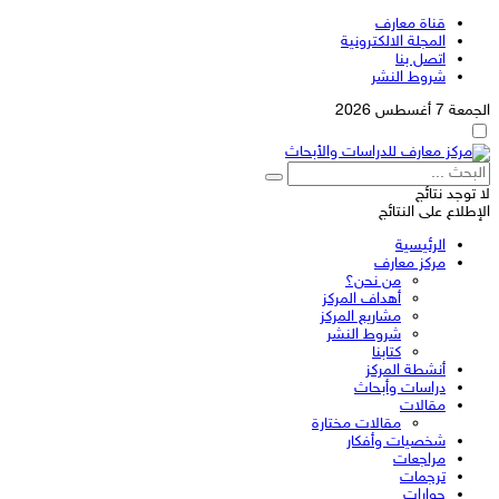
قناة معارف
المجلة الالكترونية
اتصل بنا
شروط النشر
الجمعة 7 أغسطس 2026
لا توجد نتائج
الإطلاع على النتائج
الرئيسية
مركز معارف
من نحن؟
أهداف المركز
مشاريع المركز
شروط النشر
كتابنا
أنشطة المركز
دراسات وأبحاث
مقالات
مقالات مختارة
شخصيات وأفكار
مراجعات
ترجمات
حوارات