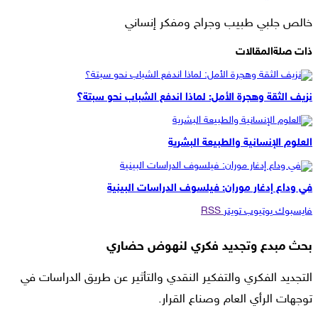
خالص جلبي طبيب وجراح ومفكر إنساني
ذات صلة
المقالات
نزيف الثقة وهجرة الأمل: لماذا اندفع الشباب نحو سبتة؟
العلوم الإنسانية والطبيعة البشرية
في وداع إدغار موران: فيلسوف الدراسات البينية
فايسبوك
يوتيوب
تويتر
RSS
بحث مبدع وتجديد فكري لنهوض حضاري
التجديد الفكري والتفكير النقدي والتأثير عن طريق الدراسات في
توجهات الرأي العام وصناع القرار.