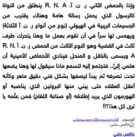
وإذا بالحمض الثاني ر. ن. آ. R. N. A ينطلق من النواة
كالرسول الذي يحمل رسالة هامة وهناك يقترب من
الجسيمات الريبية في الهيولي (نوع من أنواع ر. ن. آ الثلاثة)
ويهمس لها سراً في أن تقوم بعمل ما وهنا يتحرك طرف
ثالث في القضية وهو النوع الثالث من الحمض ر. ن. آ R. N.
A ويسمى بالناقل و المنحل فينادي الأحماض الأمينية أن
هلمي إليَّ.. فتجتمع إليه لتسمع ماذا سيقول لها وهنا يضعها
تحت تصرفه ثم يبدأ ليصفها بشكل فني دقيق ماهر وكأنه
أعقل العقلاء حتى يبني منها البروتين الذي يناصبه أو
الهورمون الذي يريد إطلاقه (أو صناعة اللقاح) فمن علّمه يا
ترى كل هذا؟!!
الوسوم :
الكروموسوم
الكروموسومات
خالص جلبي