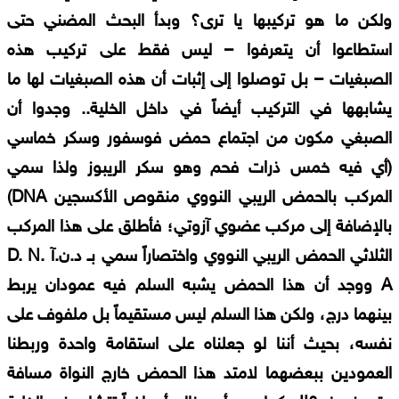
ولكن ما هو تركيبها يا ترى؟ وبدأ البحث المضني حتى
استطاعوا أن يتعرفوا – ليس فقط على تركيب هذه
الصبغيات – بل توصلوا إلى إثبات أن هذه الصبغيات لها ما
يشابهها في التركيب أيضاً في داخل الخلية.. وجدوا أن
الصبغي مكون من اجتماع حمض فوسفور وسكر خماسي
(أي فيه خمس ذرات فحم وهو سكر الريبوز ولذا سمي
المركب بالحمض الريبي النووي منقوص الأكسجين DNA)
بالإضافة إلى مركب عضوي آزوتي؛ فأطلق على هذا المركب
الثلاثي الحمض الريبي النووي واختصاراً سمي بـ د.ن.آ D. N.
A ووجد أن هذا الحمض يشبه السلم فيه عمودان يربط
بينهما درج، ولكن هذا السلم ليس مستقيماً بل ملفوف على
نفسه، بحيث أننا لو جعلناه على استقامة واحدة وربطنا
العمودين ببعضهما لامتد هذا الحمض خارج النواة مسافة