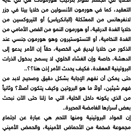
الخلايا في الجسم تقوم بتركيب هورمونات هي في غاية
التعقيد، كما في هورمون الأنسولين من خلايا بيتا في جزر
لانغرهانس من المعثكلة (البانكرياس) أو التيروكسين من
خلايا الغدة الدرقية، أو هورمون النمو من الفص الأمامي من
الغدة النخامية، أو التستوستيرون وهو هورمون جنسي عند
الذكور من خلايا ليديغ في الخصية، حقاً إن الأمر يدعو إلى
الدهشة، خاصة وإن الغشاء الخلوي لا يسمح بدخول الذرات
البروتينية المعقدة، فكيف يحدث الأمر إذن هنا؟؟..
حتى يمكن أن نفهم الإجابة بشكل دقيق وصحيح لابد من
فهم شيئين، أولاً ما هو البروتين وكيف يتكون أصلاً؟ وثانياً
من الذي يكونه داخل الخلية، التي ما زلنا حتى الآن نبحث
بعض أسرارها الغامضة المحيرة..
إن المواد البروتينية ومنها اللحم هي عبارة عن اجتماع
مجموعة ضخمة من الأحماض الأمينية، والحمض الأميني