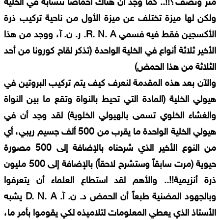
متر ونصف؟!!.. كما وجد أن هناك أحماضاً تتشابه في الخلية
ولكن لها ميزة تختلف عن ميزة الأول من ناحية تركيب ذرة
الأكسجين فقط فيه فسمي R. N. A. ر. ن. آ، ووجد من هذا
الأخير ثلاثة أنواع في الخلية الواحدة (تذكر لقاح كورونا من أحد
الثلاثة من هذا الحمض)
والآن بعد هذه المقدمة لنعرف كيف يتم تركيب البروتين في
هيولي الخلية (المادة التي تحيط بالنواة وتقع ما بين النواة
والغشاء الخلوي تسمى بالهيولي الخلوية) لقد وجد أن في
هيولي الخلية الواحدة ما يقرب من 500 ألف جسيم ريبي، أي
من النوع الأخير الذي شرحناه بالإضافة إلى 500 مصورة
حيوية (مرت سابقاً وستشرح لاحقاً) بالإضافة إلى 500 مليون
ذرة أنزيمية!!.. والأهم لقد استطاع العلماء أن يتعرفوا
وبالجهود المضنية طبعاً أن الحمض د. ن. آ. D. N. A يشبه
الأستاذ الذي يعطي المعلومات لتلاميذه لكي يقوموا بأمر ما،