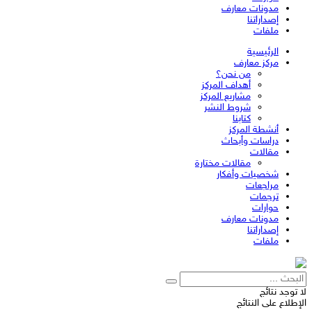
مدونات معارف
إصداراتنا
ملفات
الرئيسية
مركز معارف
من نحن؟
أهداف المركز
مشاريع المركز
شروط النشر
كتابنا
أنشطة المركز
دراسات وأبحاث
مقالات
مقالات مختارة
شخصيات وأفكار
مراجعات
ترجمات
حوارات
مدونات معارف
إصداراتنا
ملفات
لا توجد نتائج
الإطلاع على النتائج