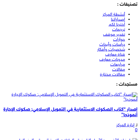
تصنيفات :
أنشطة المركز
إصداراتنا
اخترنا لكم
ترجمات
تقدير موقف
حوارات
دراسات وأبحاث
شخصيات وأفكار
قناة معارف
مدونات معارف
مراجعات
مقالات
مقالات مختارة
مستجدات :
إصدار “كتاب الصكوك الاستثمارية في التمويل الإسلامي: صكوك الإجارة
أنموذجا”
لـ
إدارة المركز
0