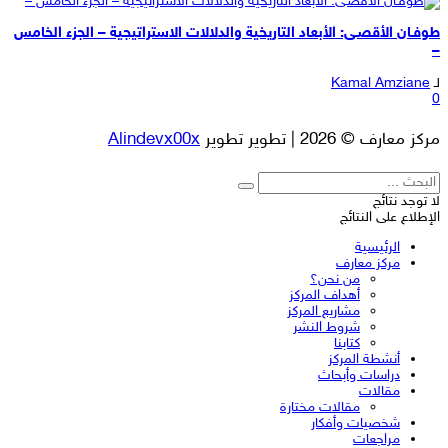
طوفـان الأقصـى: الأبعاد التاريخية والدلالات الاستراتيجية – الجزء الخامس
–
لـ
Kamal Amziane
0
مركز معارف © 2026 | تطوير تطوير
Alindevx00x
لا توجد نتائج
الإطلاع على النتائج
الرئيسية
مركز معارف
من نحن؟
أهداف المركز
مشاريع المركز
شروط النشر
كتابنا
أنشطة المركز
دراسات وأبحاث
مقالات
مقالات مختارة
شخصيات وأفكار
مراجعات